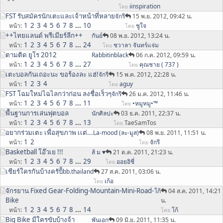
iinspiration
โดย
FST รับสมัครนักเตะและเจ้าหน้าที่หลาย
จักรี
15 พ.ย. 2012, 09:42 น.
1
2
3
4
5
6
7
8
...
10
หน้า
ชูใจ
โดย
++ไทยแลนด์ พรีเมียร์ลีก++
กันย์
08 พ.ย. 2012, 13:24 น.
1
2
3
4
5
6
7
8
...
24
หน้า
ชวาลา จันทร์แจ่ม
โดย
ตามติด ยูโร 2012
Rabbitinblack
06 ก.ค. 2012, 09:59 น.
1
2
3
4
5
6
7
8
...
27
หน้า
คุณชาย ( 737 )
โดย
เตะบอลกันเถอะนะ ขอร้องละ แฮ่!
จักรี
15 พ.ค. 2012, 22:28 น.
1
2
3
4
หน้า
aguy
โดย
FST โฉมใหม่ไฉไลกว่าก่อน ลงชื่อเร็วๆ
จักรี
26 ม.ค. 2012, 11:46 น.
1
2
3
4
5
6
7
8
...
11
หน้า
•หมูหมู•™
โดย
พื้นฐานการเล่นฟุตบอล
นักศิลปะ
03 ธ.ค. 2011, 22:37 น.
1
2
3
4
5
6
7
8
...
13
หน้า
TaeSamTos
โดย
อยากร่วมเตะ เพื่อสุขภาพ เเต่...
La-mood (ละ-มูส)
08 พ.ย. 2011, 11:51 น.
1
2
หน้า
จักรี
โดย
Basketball โอ๊วเย !!!
ส้ ม ♥
21 ต.ค. 2011, 21:23 น.
1
2
3
4
5
6
7
8
...
29
หน้า
ออยอิชี่
โดย
เชียร์ใครกันบ้างครับ
ิิิิbb.thailand
27 ส.ค. 2011, 03:06 น.
เก้อ
โดย
จักรยาน Fixed Gear-Folding-Mountain-Mini-Road-
โก้
04 ส.ค. 2011, 14:21
Bike
น.
1
2
3
4
5
6
7
8
...
14
หน้า
โก้
โดย
Big Bike มีใครขับบ้างจ้า
พันเอก
09 มิ.ย. 2011, 11:35 น.