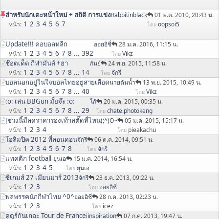
สำหรับนักเตะหน้าใหม่ + สถิติ การแข่ง
Rabbitinblack
01 พ.ค. 2010, 20:43 น.
1
2
3
4
5
6
7
หน้า
oopsoi5
โดย
Update!!! คอบอลหลีก
ออยอิชี่
28 ม.ค. 2016, 11:15 น.
1
2
3
4
5
6
7
8
...
392
หน้า
Vikz
โดย
ช๊อตเด็ด กีฬามันส์ +ฮา
กันย์
24 พ.ย. 2015, 11:58 น.
1
2
3
4
5
6
7
8
...
14
หน้า
จักรี
โดย
บอลนอกอยู่ในใจบอลไทยอยู่สายเลือด
นายต้นน้ำ
13 พ.ย. 2015, 10:49 น.
1
2
3
4
5
6
7
8
...
40
หน้า
Vikz
โดย
:o: เล่น BBGun มั้ยจ๊ะ :o:
โก้
20 ม.ค. 2015, 00:35 น.
1
2
3
4
5
6
7
8
...
29
หน้า
chate.photokeng
โดย
[ช่วงนี้มีลดราคารองเท้าสตั๊ดที่ไหน
(;^)O~
05 ม.ค. 2015, 15:17 น.
1
2
3
4
หน้า
pieakachu
โดย
โอลิมปิค 2012 ที่ลอนดอน
จักรี
06 ต.ค. 2014, 09:51 น.
1
2
3
4
5
6
7
8
หน้า
จักรี
โดย
แทคติก football
ยุนเอ
15 ม.ค. 2014, 16:54 น.
1
2
3
4
5
หน้า
ยุนเอ
โดย
ซีเกมส์ 27 เมียนม่าร์ 2013
จักรี
23 ธ.ค. 2013, 09:22 น.
1
2
3
หน้า
ออยอิชี่
โดย
พลพรรคนักกีฬาไทย ^0^
ออยอิชี่
28 ก.ค. 2013, 02:23 น.
1
2
3
หน้า
icez
โดย
ดูตูร์กันเถอะ Tour de France
iinspiration
07 ก.ค. 2013, 19:47 น.