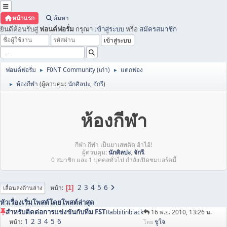
หน้าแรก
ค้นหา
ยินดีต้อนรับสู่
ฟอนต์ฟอรั่ม
กรุณา
เข้าสู่ระบบ
หรือ
สมัครสมาชิก
ฟอนต์ฟอรั่ม
F0NT Community (เก่า)
แตกฟอง
►
►
ห้องกีฬา
(ผู้ควบคุม:
นักศิลปะ
,
จักรี
)
►
ห้องกีฬา
กีฬา กีฬา เป็นยาเสพติด ฮ้าไฮ้!
ผู้ควบคุม:
นักศิลปะ
,
จักรี
.
0 สมาชิก และ 1 บุคคลทั่วไป กำลังเปิดชมบอร์ดนี้
2
3
4
5
6
หน้า
1
เลื่อนลงด้านล่าง
หัวเรื่อง
เริ่มโพสต์โดย
โพสต์ล่าสุด
สำหรับติดต่อการแข่งขันกับทีม FST
Rabbitinblack
16 พ.ย. 2010, 13:26 น.
1
2
3
4
5
6
หน้า
ชูใจ
โดย