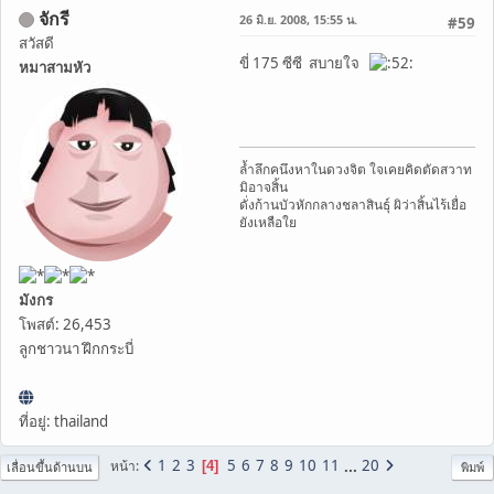
จักรี
26 มิ.ย. 2008, 15:55 น.
#59
สวัสดี
ขี่ 175 ซีซี สบายใจ
หมาสามหัว
ล้ำลึกคนึงหาในดวงจิต ใจเคยคิดตัดสวาท
มิอาจสิ้น
ดั่งก้านบัวหักกลางชลาสินธุ์ ผิว่าสิ้นไร้เยื่อ
ยังเหลือใย
มังกร
โพสต์: 26,453
ลูกชาวนา ฝึกกระบี่
ที่อยู่: thailand
1
2
3
5
6
7
8
9
10
11
...
20
หน้า
4
เลื่อนขึ้นด้านบน
พิมพ์