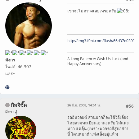
เขาจะไม่ตรวจเลยเหรอครับ
http://img3.f0nt.com/flash/66d37d0393
A Long Patience: Wish Us Luck (and
มังกร
Happy Anniversary)
โพสต์: 46,307
แฮร่~
กิมจิซี๊ด
26 มิ.ย. 2008, 14:51 น.
#56
ผีกระจู๋
รถอินวอยซ์ ส่วนมากก็จะใช้วิธีเลี่ยง
โดยสวมทะเบียนเอานะครับ ไม่แพง
มาก แต่ลุ้น (เพราะพวกรถสี่สูบอย่าง
นี้ โดนหมาต๋าเพ่งเล็งอยู่แล้ว)