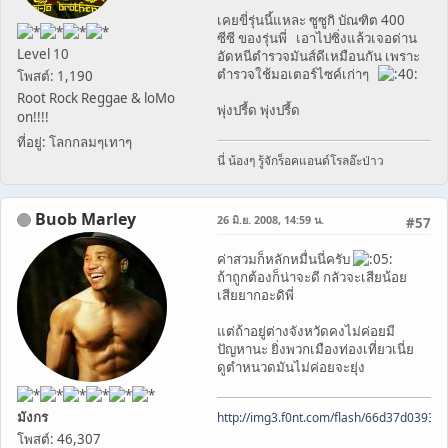
เคยขี่รุ่นนี้แหละ ซูซูกิ บัณฑิต 400
ซีซี ของรุ่นพี่ เอาไปซิ่งแล้วเจอด่าน
Level 10
อัดหนีตำรวจมันส์ดีเหมือนกัน เพราะ
ตำรวจใช้มอเตอร์ไซค์เก่าๆ
โพสต์: 1,190
Root Rock Reggae & loMo
พุ่งปรี้ด พุ่งปรี้ด
on!!!!
ที่อยู่: โลกกลมๆเทาๆ
นี่ น้องๆ รู้จักร็อคแอนด์โรลอ๊ะป่าว
Buob Marley
26 มิ.ย. 2008, 14:59 น.
#57
ค่าสวมก็หลักหมื่นนี่ครับ
ถ้าถูกต้องก็น่าจะดี กลัวจะเสียน้อย
เสียยากอะดิพี่
แต่ถ้าอยู่ต่างจังหวัดคงไม่ค่อยมี
ปัญหานะ ยิ่งพวกเมืองท่องเที่ยวเนี่ย
ดูตำหนวดมันไม่ค่อยจะยุ่ง
มังกร
http://img3.f0nt.com/flash/66d37d0393
โพสต์: 46,307