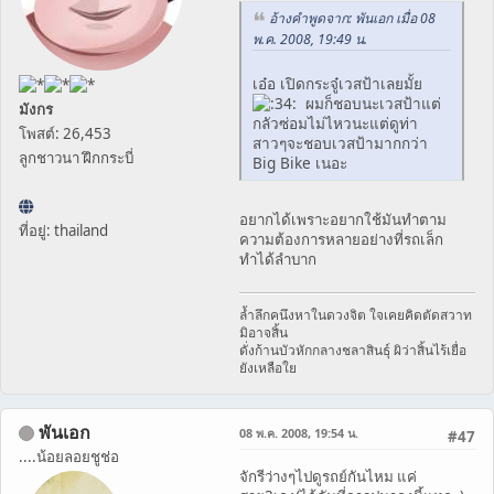
อ้างคำพูดจาก: พันเอก เมื่อ 08
พ.ค. 2008, 19:49 น.
เอ๋อ เปิดกระจู๋เวสป้าเลยมั้ย
ผมก็ชอบนะเวสป้าแต่
มังกร
กลัวซ่อมไม่ไหวนะแต่ดูท่า
โพสต์: 26,453
สาวๆจะชอบเวสป้ามากกว่า
ลูกชาวนา ฝึกกระบี่
Big Bike เนอะ
อยากได้เพราะอยากใช้มันทำตาม
ที่อยู่: thailand
ความต้องการหลายอย่างที่รถเล็ก
ทำได้ลำบาก
ล้ำลึกคนึงหาในดวงจิต ใจเคยคิดตัดสวาท
มิอาจสิ้น
ดั่งก้านบัวหักกลางชลาสินธุ์ ผิว่าสิ้นไร้เยื่อ
ยังเหลือใย
พันเอก
08 พ.ค. 2008, 19:54 น.
#47
....น้อยลอยชูช่อ
จักรีว่างๆไปดูรถย์กันไหม แค่