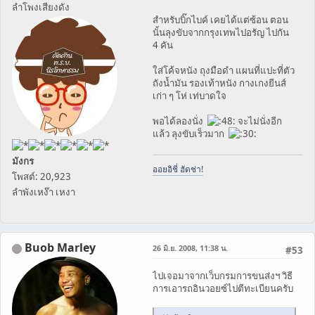
ลำโพงเสียงดัง
สำหรับบิ๊กไบค์ เคยได้แต่ซ้อน ตอน
นั้นลุงขับจากกรุงเทพไปอรัญ ไปกัน
4 คัน
ใส่โค้จหนัง ถุงมือดำ แผนที่แปะที่ตัว
ถังน้ำมัน รองเท้าหนัง กางเกงยีนส์
เก่า ๆ โห่ เท่บาดใจ
พอได้ลองนั่ง
จะไม่นั่งอีก
แล้ว ลุงขับเร็วมาก
มังกร
ออยอิชี่ ฮัดช่า!
โพสต์: 20,923
ลำพังเหง๊า เหงา
Buob Marley
26 มิ.ย. 2008, 11:38 น.
#53
ไปเจอมาจากเว็บกรมการขนส่งฯ วิธี
การเอารถอินวอยซ์ไปตีทะเบียนครับ