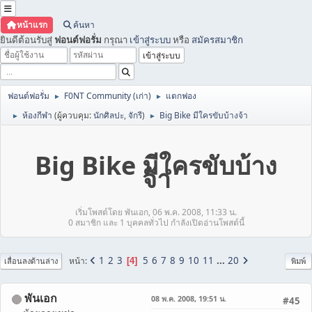
หน้าแรก
ค้นหา
ยินดีต้อนรับสู่
ฟอนต์ฟอรั่ม
กรุณา
เข้าสู่ระบบ
หรือ
สมัครสมาชิก
ฟอนต์ฟอรั่ม
F0NT Community (เก่า)
แตกฟอง
►
►
ห้องกีฬา
(ผู้ควบคุม:
นักศิลปะ
,
จักรี
)
Big Bike มีใครขับบ้างจ้า
►
►
Big Bike มีใครขับบ้าง
จ้า
เริ่มโพสต์โดย พันเอก, 06 พ.ค. 2008, 11:33 น.
0 สมาชิก และ 1 บุคคลทั่วไป กำลังเปิดอ่านโพสต์นี้
1
2
3
5
6
7
8
9
10
11
...
20
หน้า
4
เลื่อนลงด้านล่าง
พิมพ์
พันเอก
08 พ.ค. 2008, 19:51 น.
#45