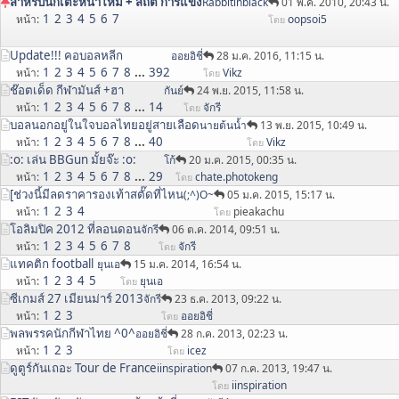
สำหรับนักเตะหน้าใหม่ + สถิติ การแข่ง
Rabbitinblack
01 พ.ค. 2010, 20:43 น.
1
2
3
4
5
6
7
หน้า
oopsoi5
โดย
Update!!! คอบอลหลีก
ออยอิชี่
28 ม.ค. 2016, 11:15 น.
1
2
3
4
5
6
7
8
...
392
หน้า
Vikz
โดย
ช๊อตเด็ด กีฬามันส์ +ฮา
กันย์
24 พ.ย. 2015, 11:58 น.
1
2
3
4
5
6
7
8
...
14
หน้า
จักรี
โดย
บอลนอกอยู่ในใจบอลไทยอยู่สายเลือด
นายต้นน้ำ
13 พ.ย. 2015, 10:49 น.
1
2
3
4
5
6
7
8
...
40
หน้า
Vikz
โดย
:o: เล่น BBGun มั้ยจ๊ะ :o:
โก้
20 ม.ค. 2015, 00:35 น.
1
2
3
4
5
6
7
8
...
29
หน้า
chate.photokeng
โดย
[ช่วงนี้มีลดราคารองเท้าสตั๊ดที่ไหน
(;^)O~
05 ม.ค. 2015, 15:17 น.
1
2
3
4
หน้า
pieakachu
โดย
โอลิมปิค 2012 ที่ลอนดอน
จักรี
06 ต.ค. 2014, 09:51 น.
1
2
3
4
5
6
7
8
หน้า
จักรี
โดย
แทคติก football
ยุนเอ
15 ม.ค. 2014, 16:54 น.
1
2
3
4
5
หน้า
ยุนเอ
โดย
ซีเกมส์ 27 เมียนม่าร์ 2013
จักรี
23 ธ.ค. 2013, 09:22 น.
1
2
3
หน้า
ออยอิชี่
โดย
พลพรรคนักกีฬาไทย ^0^
ออยอิชี่
28 ก.ค. 2013, 02:23 น.
1
2
3
หน้า
icez
โดย
ดูตูร์กันเถอะ Tour de France
iinspiration
07 ก.ค. 2013, 19:47 น.
iinspiration
โดย