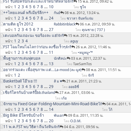
FST รับสมัครนักเตะและเจ้าหน้าที่หลาย
จักรี
15 พ.ย. 2012, 09:42 น.
1
2
3
4
5
6
7
8
...
10
หน้า
ชูใจ
โดย
++ไทยแลนด์ พรีเมียร์ลีก++
กันย์
08 พ.ย. 2012, 13:24 น.
1
2
3
4
5
6
7
8
...
24
หน้า
ชวาลา จันทร์แจ่ม
โดย
ตามติด ยูโร 2012
Rabbitinblack
06 ก.ค. 2012, 09:59 น.
1
2
3
4
5
6
7
8
...
27
หน้า
คุณชาย ( 737 )
โดย
เตะบอลกันเถอะนะ ขอร้องละ แฮ่!
จักรี
15 พ.ค. 2012, 22:28 น.
1
2
3
4
หน้า
aguy
โดย
FST โฉมใหม่ไฉไลกว่าก่อน ลงชื่อเร็วๆ
จักรี
26 ม.ค. 2012, 11:46 น.
1
2
3
4
5
6
7
8
...
11
หน้า
•หมูหมู•™
โดย
พื้นฐานการเล่นฟุตบอล
นักศิลปะ
03 ธ.ค. 2011, 22:37 น.
1
2
3
4
5
6
7
8
...
13
หน้า
TaeSamTos
โดย
อยากร่วมเตะ เพื่อสุขภาพ เเต่...
La-mood (ละ-มูส)
08 พ.ย. 2011, 11:51 น.
1
2
หน้า
จักรี
โดย
Basketball โอ๊วเย !!!
ส้ ม ♥
21 ต.ค. 2011, 21:23 น.
1
2
3
4
5
6
7
8
...
29
หน้า
ออยอิชี่
โดย
เชียร์ใครกันบ้างครับ
ิิิิbb.thailand
27 ส.ค. 2011, 03:06 น.
เก้อ
โดย
จักรยาน Fixed Gear-Folding-Mountain-Mini-Road-Bike
โก้
04 ส.ค. 2011, 1
1
2
3
4
5
6
7
8
...
14
หน้า
โก้
โดย
Big Bike มีใครขับบ้างจ้า
พันเอก
09 มิ.ย. 2011, 11:35 น.
1
2
3
4
5
6
7
8
...
20
หน้า
O.D.M.
โดย
11 พ.ค.FST พบ วิธิตา ถิ่นวังหิน
จักรี
04 มิ.ย. 2011, 09:56 น.