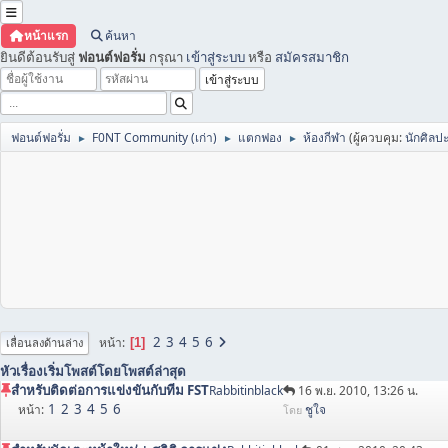
หน้าแรก
ค้นหา
ยินดีต้อนรับสู่
ฟอนต์ฟอรั่ม
กรุณา
เข้าสู่ระบบ
หรือ
สมัครสมาชิก
ฟอนต์ฟอรั่ม
F0NT Community (เก่า)
แตกฟอง
ห้องกีฬา
(ผู้ควบคุม:
นักศิลป
►
►
►
2
3
4
5
6
หน้า
1
เลื่อนลงด้านล่าง
หัวเรื่อง
เริ่มโพสต์โดย
โพสต์ล่าสุด
สำหรับติดต่อการแข่งขันกับทีม FST
Rabbitinblack
16 พ.ย. 2010, 13:26 น.
1
2
3
4
5
6
หน้า
ชูใจ
โดย