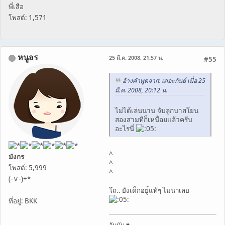
พี่เสือ
โพสต์: 1,571
หนูอร
25 มี.ค. 2008, 21:57 น.
#55
อ้างคำพูดจาก: เดอะกันย์ เมื่อ 25
มี.ค. 2008, 20:12 น.
ไม่ได้เล่นนาน จับลูกบาสโยน
สองสามทีก็เหนื่อยแล้วครับ
อะไรนี่
^
มังกร
^
โพสต์: 5,999
^
(- v -)+*
โถ.. ยังเด็กอยู่้แท้ๆ ไม่น่าเลย
ที่อยู่: BKK
อันบัน ♥