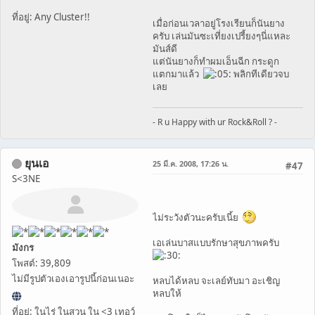
ที่อยู่: Any Cluster!!
เมื่อก่อนเวลาอยู่โรงเรียนก็นันยาง
ครับ เล่นมันซะเที่ยงเปรี้ยงๆนี่แหละ
มันส์ดี
แต่นันยางก็ทำผมเอ็นฉีก กระดูก
แตกมาแล้ว
พลิกทีเดียวจบ
เลย
- R u Happy with ur Rock&Roll ? -
ยุนเอ
25 มี.ค. 2008, 17:26 น.
#47
S<3NE
ไม่ระวังตัวนะครับเนี้ย
เอเล่นบาสแบบรักษาสุขภาพครับ
มังกร
โพสต์: 39,809
ไม่มีรูปตัวเองเอารูปนี้ก่อนเนอะ
หลบได้หลบ จะเลย์ทับมา อะเชิญ
หลบให้
ที่อยู่: ในไร่ ในสวน ใน <3 เทอว์