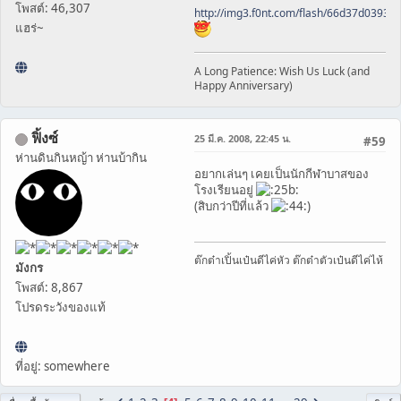
โพสต์: 46,307
http://img3.f0nt.com/flash/66d37d0393
แฮร่~
A Long Patience: Wish Us Luck (and
Happy Anniversary)
ฟิ้งซ์
25 มี.ค. 2008, 22:45 น.
#59
ห่านดินกินหญ้า ห่านบ้ากิน
อยากเล่นๆ เคยเป็นนักกีฬาบาสของ
โรงเรียนอยู่
(สิบกว่าปีที่แล้ว
)
ต๊กต๋าเปิ้นเป๋นดีไค่หัว ต๊กต๋าตัวเป๋นดีไค่ไห้
มังกร
โพสต์: 8,867
โปรดระวังของแท้
ที่อยู่: somewhere