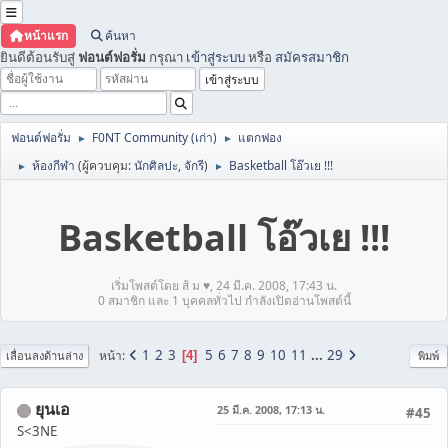
หน้าแรก
ค้นหา
ยินดีต้อนรับสู่
ฟอนต์ฟอรั่ม
กรุณา
เข้าสู่ระบบ
หรือ
สมัครสมาชิก
ฟอนต์ฟอรั่ม
F0NT Community (เก่า)
แตกฟอง
►
►
ห้องกีฬา
(ผู้ควบคุม:
นักศิลปะ
,
จักรี
)
Basketball โอ๊วเย !!!
►
►
Basketball โอ๊วเย !!!
เริ่มโพสต์โดย ส้ ม ♥, 24 มี.ค. 2008, 17:43 น.
0 สมาชิก และ 1 บุคคลทั่วไป กำลังเปิดอ่านโพสต์นี้
1
2
3
5
6
7
8
9
10
11
...
29
หน้า
4
เลื่อนลงด้านล่าง
พิมพ์
ยุนเอ
25 มี.ค. 2008, 17:13 น.
#45
S<3NE