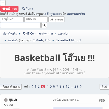
หน้าแรก
ค้นหา
ยินดีต้อนรับสู่
ฟอนต์ฟอรั่ม
กรุณา
เข้าสู่ระบบ
หรือ
สมัครสมาชิก
ฟอนต์ฟอรั่ม
F0NT Community (เก่า)
แตกฟอง
►
►
ห้องกีฬา
(ผู้ควบคุม:
นักศิลปะ
,
จักรี
)
Basketball โอ๊วเย !!!
►
►
Basketball โอ๊วเย !!!
เริ่มโพสต์โดย ส้ ม ♥, 24 มี.ค. 2008, 17:43 น.
0 สมาชิก และ 1 บุคคลทั่วไป กำลังเปิดอ่านโพสต์นี้
1
2
4
5
6
7
8
9
10
...
29
หน้า
3
เลื่อนลงด้านล่าง
พิมพ์
ยุนเอ
24 มี.ค. 2008, 18:41 น.
#30
S<3NE