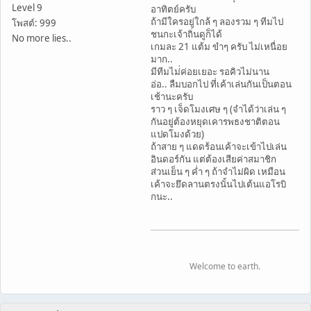
Level 9
อาทิตย์ครับ
ถ้ามีใครอยู่ใกล้ ๆ ลองรวม ๆ ทีมไป
โพสต์: 999
ชนกะเจ้าถิ่นดูก็ได้
No more lies..
เกมละ 21 แต้ม ขำๆ ครับ ไม่เหนื่อย
มาก..
มีทีมไม่่ค่อยเยอะ รอคิวไม่นาน
อ่อ.. ลืมบอกไป ที่เค้าเล่นกันเป็นตอน
เช้านะครับ
ราว ๆ เจ็ดโมงเศษ ๆ (จำได้ว่าเล่น ๆ
กันอยู่ต้องหยุดเคารพธงชาติตอน
แปดโมงด้วย)
ถ้าสาย ๆ แดดร้อนเค้าจะเข้าไปเล่น
อินดอร์กัน แต่ต้องเสียค่าสมาชิก
ส่วนเย็น ๆ ค่ำ ๆ ถ้าจำไม่ผิด เหมือน
เค้าจะยึดลานตรงนั้นไปเต้นแอโรบิ
กนะ..
Welcome to earth.