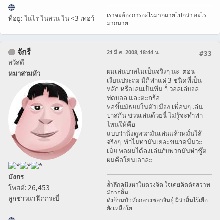
เราจะต้องการอะไรมากมายไปกว่า อะไร
ที่อยู่: ในไร่ ในสวน ใน <3 เทอว์
มากมาย
จักรี
24 มี.ค. 2008, 18:44 น.
#33
สวัสดี
ผมเล่นบาสไม่เป็นจริงๆ นะ ตอน
หมาสามหัว
เรียนประถม มีกีฬาแค่ 3 ชนิดที่เป็น
หลัก หรือเล่นเป็นทีม ก็ วอลเล่บอล
ฟุตบอล และตะกร้อ
พอขึ้นมัธยมในตัวเมือง เพื่อนๆ เล่น
บาสกัน ชวนเล่นด้วยนี่ ไม่รู้จะทำท่า
ไหนให้คือ
แบบว่านั่งดูพวกมันเล่นแล้วหมั่นใส้
จริงๆ ทำไมท่ามันเยอะขนาดนั้นวะ
เนี่ย พอผมได้ลงเล่นกับพวกมันท่าชู๊ต
ผมคือโยนเอาละ
มังกร
ล้ำลึกคนึงหาในดวงจิต ใจเคยคิดตัดสวาท
โพสต์: 26,453
มิอาจสิ้น
ลูกชาวนา ฝึกกระบี่
ดั่งก้านบัวหักกลางชลาสินธุ์ ผิว่าสิ้นไร้เยื่อ
ยังเหลือใย