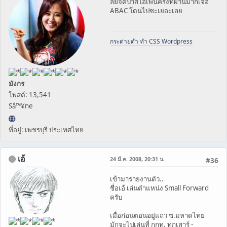
ลัยจัดบาสโอเพ่นครั้งที่ผ่านมาก็เจอ
ABAC โดนไปซะเยอะเลย
กระต่ายดำ ทำ CSS Wordpress
มังกร
โพสต์: 13,541
Sâ™¥ne
ที่อยู่: เพชรบุรี ประเทศไทย
เอ้
24 มี.ค. 2008, 20:31 น.
#36
เข้ามารายงานตัว..
ืืชื่อเอ้ เล่นตำแหน่ง Small Forward
ครับ
เมื่อก่อนตอนอยู่แถว ซ.มหาดไทย
มักจะไปเล่นที่ กกท. ทุกเสาร์ -