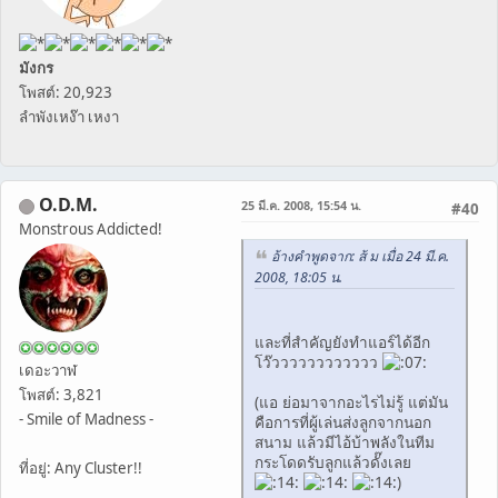
มังกร
โพสต์: 20,923
ลำพังเหง๊า เหงา
O.D.M.
25 มี.ค. 2008, 15:54 น.
#40
Monstrous Addicted!
อ้างคำพูดจาก: ส้ ม เมื่อ 24 มี.ค.
2008, 18:05 น.
และที่สำคัญยังทำแอร์ได้อีก
โว๊วววววววววววว
เดอะวาฬ
โพสต์: 3,821
(แอ ย่อมาจากอะไรไม่รู้ แต่มัน
- Smile of Madness -
คือการที่ผู้เล่นส่งลูกจากนอก
สนาม แล้วมีไอ้บ้าพลังในทีม
กระโดดรับลูกแล้วดั๊งเลย
ที่อยู่: Any Cluster!!
)