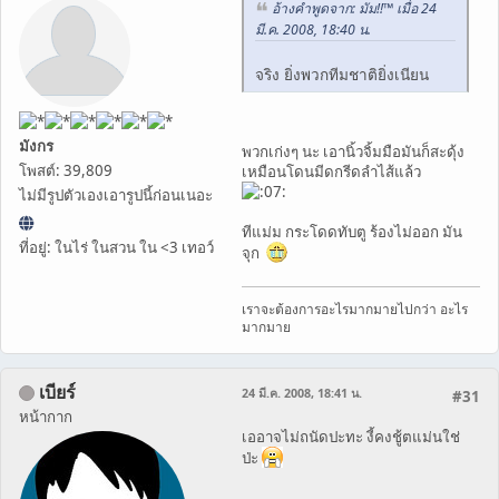
อ้างคำพูดจาก: มัม!!™ เมื่อ 24
มี.ค. 2008, 18:40 น.
จริง ยิ่งพวกทีมชาติยิ่งเนียน
มังกร
พวกเก่งๆ นะ เอานิ้วจิ้มมือมันก็สะดุ้ง
โพสต์: 39,809
เหมือนโดนมีดกรีดลำไส้แล้ว
ไม่มีรูปตัวเองเอารูปนี้ก่อนเนอะ
ทีแม่ม กระโดดทับตู ร้องไม่ออก มัน
ที่อยู่: ในไร่ ในสวน ใน <3 เทอว์
จุก
เราจะต้องการอะไรมากมายไปกว่า อะไร
มากมาย
เบียร์
24 มี.ค. 2008, 18:41 น.
#31
หน้ากาก
เออาจไม่ถนัดปะทะ งี้คงชู้ตแม่นใช่
ป่ะ