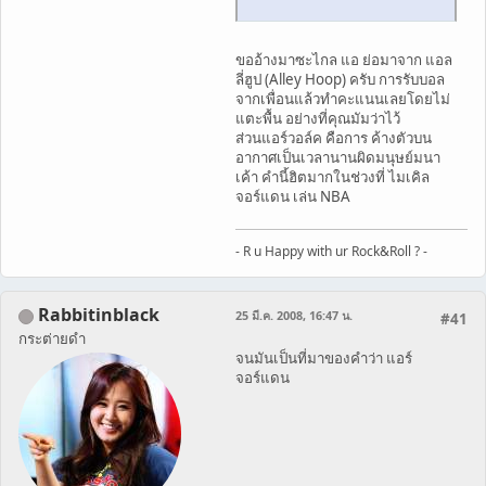
ขออ้างมาซะไกล แอ ย่อมาจาก แอล
ลี่ฮูป (Alley Hoop) ครับ การรับบอล
จากเพื่อนแล้วทำคะแนนเลยโดยไม่
แตะพื้น อย่างที่คุณมัมว่าไว้
ส่วนแอร์วอล์ค คือการ ค้างตัวบน
อากาศเป็นเวลานานผิดมนุษย์มนา
เค้า คำนี้ฮิตมากในช่วงที่ ไมเคิล
จอร์แดน เล่น NBA
- R u Happy with ur Rock&Roll ? -
Rabbitinblack
25 มี.ค. 2008, 16:47 น.
#41
กระต่ายดำ
จนมันเป็นที่มาของคำว่า แอร์
จอร์แดน