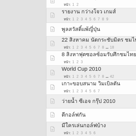
1
2
หน้า
รายงาน กว่างโจว เกมส์
1
2
3
4
5
6
7
8
9
หน้า
พูลสวัสดิ์แพ้ญี่ปุ่น
22 สิงหาคม นัดกระชับมิตร ชม
1
2
3
4
5
6
7
8
...
18
หน้า
8 สิงหาฟุตซอลซ้อมรับศึกชมไท
1
2
3
หน้า
World Cup 2010
1
2
3
4
5
6
7
8
...
42
หน้า
เกาะขอบสนาม วิมเบิลดัน
1
2
3
4
5
6
7
หน้า
ว่ายน้ำ ซีเอจ กรุ๊ป 2010
ตีกอล์ฟกัน
มีใครเล่นกอล์ฟบ้าง
1
2
3
4
5
6
หน้า