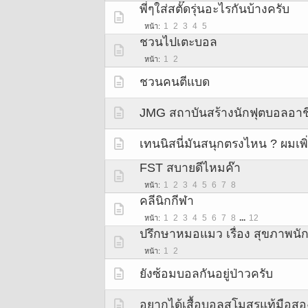
พี่ๆใส่สตั๊ดรุ่นอะไรกันบ้างครับ
1
2
3
4
5
หน้า
ชวนไปเตะบอล
1
2
หน้า
ชวนคนตีแบด
JMG สถาบันสร้างนักฟุตบอลอา
เทนนิสนี่มันสนุกตรงไหน ? ผมเพิ
FST สบายดีไหมค๊า
1
2
3
4
5
6
7
8
หน้า
คลีนิกกีฬา
1
2
3
4
5
6
7
8
...
12
หน้า
ปรึกษาหมอแมว เรื่อง สุขภาพนั
1
2
หน้า
ยังซ้อมบอลกันอยู่ป่าวครับ
อยากได้เสื้อบอลสโมสรแท้มือสอ