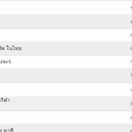
ชีพ ในไทย
่งจะร
กกีฬา
จ
ง หาซื