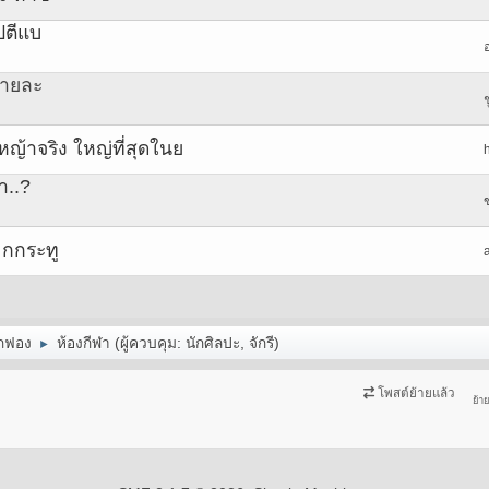
ปตีแบ
อ
(รายละ
้าจริง ใหญ่ที่สุดในย
า..?
กกระทู
กฟอง
ห้องกีฬา
(ผู้ควบคุม:
นักศิลปะ
,
จักรี
)
►
โพสต์ย้ายแล้ว
ย้า