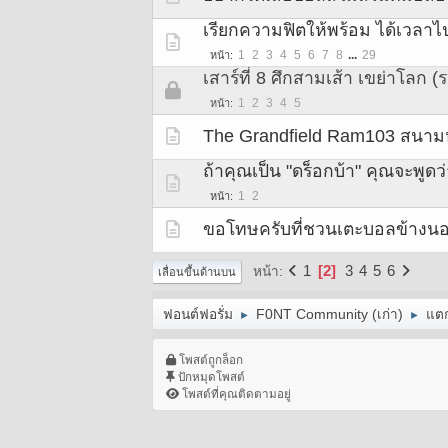
เรียกความฟิตให้พร้อม ได้เวลาไ
1
2
3
4
5
6
7
8
...
29
หน้า
เสาร์ที่ 8 ศึกสามเส้า เขย่าโลก 
1
2
3
4
5
หน้า
The Grandfield Ram103 สนามหญ
ถ้าคุณเป็น "ดร็อกบ้า" คุณจะพูดว่
1
2
หน้า
ขอโทษครับที่ชวนเตะบอลข้างนอ
1
2
3
4
5
6
หน้า
เลื่อนขึ้นด้านบน
ฟอนต์ฟอรั่ม
F0NT Community (เก่า)
แต
►
►
โพสต์ถูกล็อก
ปักหมุดโพสต์
โพสต์ที่คุณติดตามอยู่