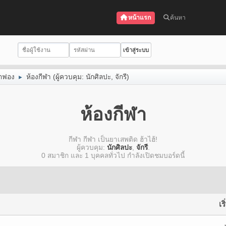
หน้าแรก
ค้นหา
กฟอง
ห้องกีฬา
(ผู้ควบคุม:
นักศิลปะ
,
จักรี
)
►
ห้องกีฬา
กีฬา กีฬา เป็นยาเสพติด ฮ้าไฮ้!
ผู้ควบคุม:
นักศิลปะ
,
จักรี
.
0 สมาชิก และ 1 บุคคลทั่วไป กำลังเปิดชมบอร์ดนี้
เร