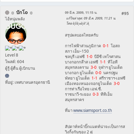
☼ บักโo ☼
09 มี.ค. 2009, 11:15 น.
#95
แก้ไขล่าสุด
: 09 มี.ค. 2009, 11:21 น.
ไอ้หนุ่มพลัง
โดย à¸šà¸±à¸à¹‚à¸­
สรุปผลบอลไทยครับ
การไฟฟ้าส่วนภูมิภาค
0-1
โอสถ
สภา เอ็ม–150
Level 8
ชลบุรี เอฟซี
1-0
บีอีซี เทโรศาสน
โพสต์: 604
บางกอกกล๊าส เอฟซี
1-1
ทีโอที
สมุทรสงคราม
3-0
จุฬาฯ ยูไนเต็ด
ผู้รู้ ผู้ตื่น ผู้เบิกบาน
บางกอก ยูไนเต็ด
0-0
นครปฐม
พัทยา ยูไนเต็ด
1-1
ศรีราชาฯ-เอฟซี
ที่อยู่: เทศบาลนครอุดรธานี
เมืองทองหนองจอกยูไนเต็ด
3-0
การท่าเรือไทย เอฟ.ซี.
ราชนาวี-ระยอง
0-3
ทีทีเอ็ม
สมุทรสาคร
ที่มา
www.siamsport.co.th
สัปดาห์หน้าบิ๊กแมตท์น่าจะเป็นการส
วิงกิ้งกันของ 2 คู่