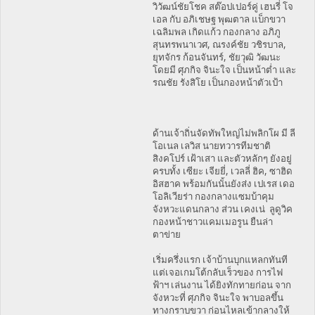
วิวัฒน์ชัยโชค สต๊อปเปอร์คู่ เฮนรี่ โจ
เอล กับ อภิเชษฐ พุฒตาล แบ็กขวา
เฉลิมพล เกิดแก้ว กองกลาง อภิภู
สุนทรพนาเวศ, ณรงค์ชัย วชิรบาล,
ยุทจักร ก้อนจันทร์, ชัยวุฒิ วัฒนะ
โดยมี ศุภกิจ จินะใจ เป็นหน้าต่ำ และ
รณชัย รังสิโย เป็นกองหน้าตัวเป้า
ด้านเจ้าถิ่นจัดทัพใหญ่ไม่พลิกโผ มี ลี
โอเนล เลวิส นายทวารทีมชาติ
สิงคโปร์ เฝ้าเสา และตัวหลักๆ ยังอยู่
ครบทั้ง เซียะ เจียยี่, เวลลี่ ฮิค, ซาฮิด
อิสฮาค พร้อมกันนั้นยังส่ง เปเรส เดอ
โอลิเวียร่า กองกลางแซมบ้าคุม
จังหวะแดนกลาง ส่วน เคงเน่ ลูดูวิค
กองหน้าชาวแคมเมอรูน ยืนล่า
ตาข่าย
เริ่มครึ่งแรก เจ้าบ้านบุกแหลกทันที
แต่เจอเกมโต้กลับเร็วของ การไฟ
ฟ้าฯ เล่นงาน ได้ยิงทักทายก่อน จาก
จังหวะที่ ศุภกิจ จินะใจ พาบอลขึ้น
ทางกราบขวา ก่อนไหลเข้ากลางให้