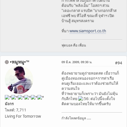
การไฟฟ้าส่วนภูมิภาค เปิดบ้าน
ต้อนรับ "พลังเอ็ม" โอสถฯ ส่วน
"เดอะกลาส แรบบิท "บางกอกกล๊าส
เอฟซี พบ ทีโอที ขณะที่ จุฬาฯ เปิด
บ้านสู้ สมุทรสงคราม
ที่มา
www.siamsport.co.th
ฟุตบอล คือ เพื่อน
•หมูหมู•™
09 มี.ค. 2009, 09:30 น.
#94
ต้องพยายามดูถ่ายทอดสด เมื่อวานก็
คู่เมืองทองหนองจอก+การท่าเรือ
คนดูเริ่มเยอะและเราต้องช่วยกันให้
ความสนใจ
ที่ว่าพยายามก็เพราะว่า มันยังไม่คุ้น
กับลีกไทย
ต่อไปนี้จะตั้งใจ
มังกร
ติดตามบอลไทยให้มากขึ้นครับ
โพสต์: 7,711
Living For Tomorrow
กำลังโหลดข้อมูล .....