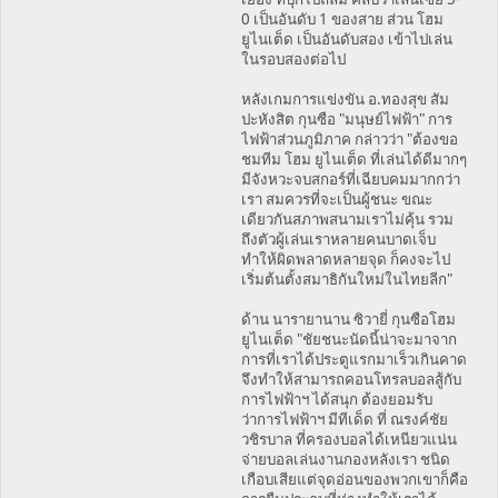
0 เป็นอันดับ 1 ของสาย ส่วน โฮม
ยูไนเต็ด เป็นอันดับสอง เข้าไปเล่น
ในรอบสองต่อไป
หลังเกมการแข่งขัน อ.ทองสุข สัม
ปะหังสิต กุนซือ "มนุษย์ไฟฟ้า" การ
ไฟฟ้าส่วนภูมิภาค กล่าวว่า "ต้องขอ
ชมทีม โฮม ยูไนเต็ด ที่เล่นได้ดีมากๆ
มีจังหวะจบสกอร์ที่เฉียบคมมากกว่า
เรา สมควรที่จะเป็นผู้ชนะ ขณะ
เดียวกันสภาพสนามเราไม่คุ้น รวม
ถึงตัวผู้เล่นเราหลายคนบาดเจ็บ
ทำให้ผิดพลาดหลายจุด ก็คงจะไป
เริ่มต้นตั้งสมาธิกันใหม่ในไทยลีก"
ด้าน นารายานาน ซิวายี่ กุนซือโฮม
ยูไนเต็ด "ชัยชนะนัดนี้น่าจะมาจาก
การที่เราได้ประตูแรกมาเร็วเกินคาด
จึงทำให้สามารถคอนโทรลบอลสู้กับ
การไฟฟ้าฯ ได้สนุก ต้องยอมรับ
ว่าการไฟฟ้าฯ มีทีเด็ด ที่ ณรงค์ชัย
วชิรบาล ที่ครองบอลได้เหนียวแน่น
จ่ายบอลเล่นงานกองหลังเรา ชนิด
เกือบเสียแต่จุดอ่อนของพวกเขาก็คือ