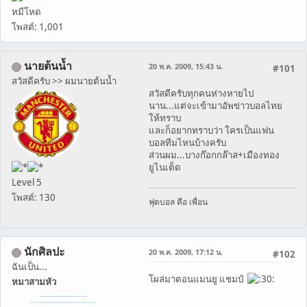
หมีโหด
โพสต์: 1,001
นายต้นน้ำ
20 พ.ค. 2009, 15:43 น.
#101
สวัสดีครับ >> ผมนายต้นน้ำ
สวัสดีครับทุกคนห่างหายไป
นาน...แต่จะเข้ามาอัพข่าวบอลไทย
ให้ทราบ
และก็อยากทราบว่า ใครเป็นแฟน
บอลทีมไหนบ้างครับ
ส่วนผม...บางก๊อกกล๊าส+เมืองทอง
ยูไนเต็ด
Level 5
โพสต์: 130
ฟุตบอล คือ เพื่อน
นักศิลปะ
20 พ.ค. 2009, 17:12 น.
#102
ฉันเป็น...
โผล่มาตอนแมนยู แชมป์
หมาสามหัว