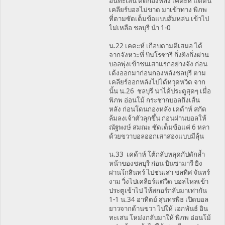
อินทะเสน ติดกองหลัง เคดะห์ แต่ดัน
เคลียร์บอลไม่ขาด มาเข้าทาง พิภพ
ที่ตามซัดเต็มข้อแบบส้มหล่น เข้าไป
ไม่เหลือ ชลบุรี นำ 1-0
น.22 เคดะห์ เกือบตามตีเสมอ ได้
จากจังหวะที่ บินโรซารี กึ่งยิงกึ่งผ่าน
บอลพุ่งเข้าชนเสาแรกอย่างจัง ก่อน
เด้งออกมาก่อนกองหลังชลบุรี ตาม
เคลียร์ออกหลังไปได้หวุดหวิด จาก
นั้น น.26 ชลบุรี น่าได้ประตูสุดๆ เมื่อ
พิภพ อ่อนโม้ กระชากบอลถึงเส้น
หลัง ก่อนโดนกองหลัง เคด้าห์ สกัด
ล้มลงเจ้าตัวลุกขึ้น ก่อนผ่านบอลให้
ณัฐพงษ์ สมณะ ซัดเต็มข้อแค่ 6 หลา
ด้วยขวาบอลออกเสาสองแบบมีลุ้น
น.33 เคด้าห์ โต้กลับหลุดกัปดักล้ำ
หน้าของชลบุรี ก่อน บินซามารี ยิง
ผ่านโกสินทร์ ไปชนเสา ชลทิศ จันทร์
งาม วิ่งไปเคลียร์แต่วืด บอลไหลเข้า
ประตูเข้าไป ให้สกอร์กลับมาเท่ากัน
1-1 น.34 อาทิตย์ สุนทรพิธ เปิดบอล
ยาวจากด้านขวา ไปให้ เอกพันธ์ อิน
ทะเสน โหม่งกลับมาให้ พิภพ อ่อนโม้