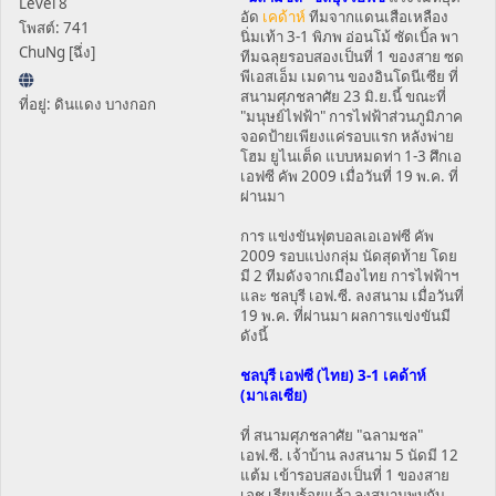
Level 8
อัด
เคด้าห์
ทีมจากแดนเสือเหลือง
โพสต์: 741
นิ่มเท้า 3-1 พิภพ อ่อนโม้ ซัดเบิ้ล พา
ChuNg [ฉึ่ง]
ทีมฉลุยรอบสองเป็นที่ 1 ของสาย ซด
พีเอสเอ็ม เมดาน ของอินโดนีเซีย ที่
สนามศุภชลาศัย 23 มิ.ย.นี้ ขณะที่
ที่อยู่: ดินแดง บางกอก
"มนุษย์ไฟฟ้า" การไฟฟ้าส่วนภูมิภาค
จอดป้ายเพียงแค่รอบแรก หลังพ่าย
โฮม ยูไนเต็ด แบบหมดท่า 1-3 ศึกเอ
เอฟซี คัพ 2009 เมื่อวันที่ 19 พ.ค. ที่
ผ่านมา
การ แข่งขันฟุตบอลเอเอฟซี คัพ
2009 รอบแบ่งกลุ่ม นัดสุดท้าย โดย
มี 2 ทีมดังจากเมืองไทย การไฟฟ้าฯ
และ ชลบุรี เอฟ.ซี. ลงสนาม เมื่อวันที่
19 พ.ค. ที่ผ่านมา ผลการแข่งขันมี
ดังนี้
ชลบุรี เอฟซี (ไทย) 3-1 เคด้าห์
(มาเลเซีย)
ที่ สนามศุภชลาศัย "ฉลามชล"
เอฟ.ซี. เจ้าบ้าน ลงสนาม 5 นัดมี 12
แต้ม เข้ารอบสองเป็นที่ 1 ของสาย
เอช เรียบร้อยแล้ว ลงสนามพบกับ