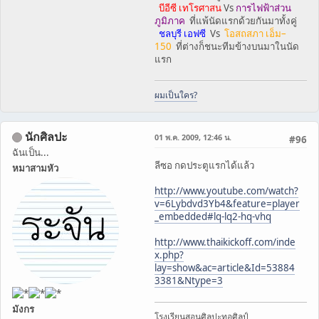
บีอีซี เทโรศาสน
Vs
การไฟฟ้าส่วน
ภูมิภาค
ที่แพ้นัดแรกด้วยกันมาทั้งคู่
ชลบุรี เอฟซี
Vs
โอสถสภา เอ็ม–
150
ที่ต่างก็ชนะทีมข้างบนมาในนัด
แรก
ผมเป็นใคร?
นักศิลปะ
01 พ.ค. 2009, 12:46 น.
#96
ฉันเป็น...
ลีซอ กดประตูแรกได้แล้ว
หมาสามหัว
http://www.youtube.com/watch?
v=6Lybdvd3Yb4&feature=player
_embedded#lq-lq2-hq-vhq
http://www.thaikickoff.com/inde
x.php?
lay=show&ac=article&Id=53884
3381&Ntype=3
มังกร
โรงเรียนสอนศิลปะทอศิลป์