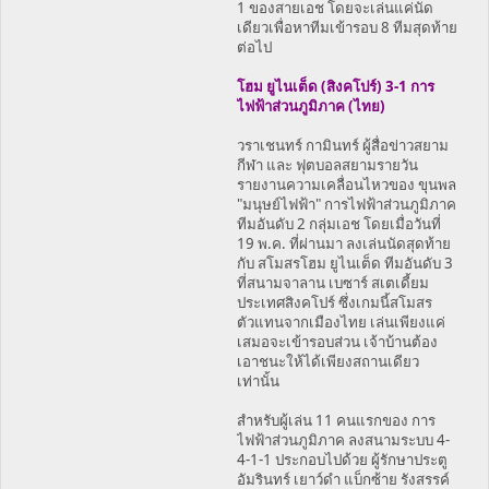
1 ของสายเอช โดยจะเล่นแค่นัด
เดียวเพื่อหาทีมเข้ารอบ 8 ทีมสุดท้าย
ต่อไป
โฮม ยูไนเต็ด (สิงคโปร์) 3-1 การ
ไฟฟ้าส่วนภูมิภาค (ไทย)
วราเชนทร์ กามินทร์ ผู้สื่อข่าวสยาม
กีฬา และ ฟุตบอลสยามรายวัน
รายงานความเคลื่อนไหวของ ขุนพล
"มนุษย์ไฟฟ้า" การไฟฟ้าส่วนภูมิภาค
ทีมอันดับ 2 กลุ่มเอช โดยเมื่อวันที่
19 พ.ค. ที่ผ่านมา ลงเล่นนัดสุดท้าย
กับ สโมสรโฮม ยูไนเต็ด ทีมอันดับ 3
ที่สนามจาลาน เบซาร์ สเตเดี้ยม
ประเทศสิงคโปร์ ซึ่งเกมนี้สโมสร
ตัวแทนจากเมืองไทย เล่นเพียงแค่
เสมอจะเข้ารอบส่วน เจ้าบ้านต้อง
เอาชนะให้ได้เพียงสถานเดียว
เท่านั้น
สำหรับผู้เล่น 11 คนแรกของ การ
ไฟฟ้าส่วนภูมิภาค ลงสนามระบบ 4-
4-1-1 ประกอบไปด้วย ผู้รักษาประตู
อัมรินทร์ เยาว์ดำ แบ็กซ้าย รังสรรค์