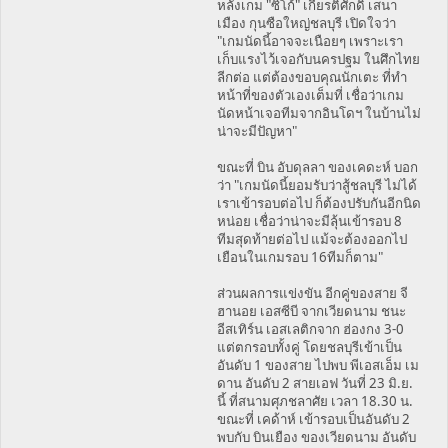
หลังเกม "ซิโก้" เกียรติศักดิ์ เสนา
เมือง กุนซือใหญ่ชลบุรี เปิดใจว่า
"เกมนัดนี้อาจจะเนือยๆ เพราะเรา
เก็บแรงไว้เจอกับนครปฐม ในศึกไทย
ลีกต่อ แต่ต้องขอบคุณนักเตะ ที่ทำ
หน้าที่ของตัวเองเต็มที่ เชื่อว่าเกม
นัดหน้าเจอทีมจากอินโดฯ ในบ้านไม่
น่าจะมีปัญหา"
ขณะที่ บิน อับดุลลา ของเคดะห์ บอก
ว่า "เกมนัดนี้ยอมรับว่าสู้ชลบุรี ไม่ได้
เราเข้ารอบต่อไป ก็ต้องปรับกันอีกนิด
หน่อย เชื่อว่าน่าจะมีลุ้นเข้ารอบ 8
ทีมสุดท้ายต่อไป แม้จะต้องออกไป
เยือนในเกมรอบ 16ทีมก็ตาม"
ส่วนผลการแข่งขัน อีกคู่ของสาย จี
ฮานอย เอสซีบี จากเวียดนาม ชนะ
อีสเทิร์น เอสเลติกจาก ฮ่องกง 3-0
แต่ตกรอบทั้งคู่ โดยชลบุรีเข้าเป็น
อันดับ 1 ของสาย ไปพบ พีเอสเอ็ม เม
ดาน อันดับ 2 สายเอฟ วันที่ 23 มิ.ย.
นี้ ที่สนามศุภชลาศัย เวลา 18.30 น.
ขณะที่ เคด้าห์ เข้ารอบเป็นอันดับ 2
พบกับ บินเยือง ของเวียดนาม อันดับ