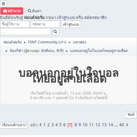
หน้าแรก
ค้นหา
ยินดีต้อนรับสู่
ฟอนต์ฟอรั่ม
กรุณา
เข้าสู่ระบบ
หรือ
สมัครสมาชิก
ฟอนต์ฟอรั่ม
F0NT Community (เก่า)
แตกฟอง
►
►
ห้องกีฬา
(ผู้ควบคุม:
นักศิลปะ
,
จักรี
)
บอลนอกอยู่ในใจบอลไทยอยู่สายเลือด
►
►
บอลนอกอยู่ในใจบอล
ไทยอยู่สายเลือด
เริ่มโพสต์โดย นายต้นน้ำ, 12 ธ.ค. 2008, 09:43 น.
0 สมาชิก และ 1 บุคคลทั่วไป กำลังเปิดอ่านโพสต์นี้
พิมพ์
1
2
3
4
5
6
8
9
10
11
12
13
14
...
40
หน้า
7
เลื่อนลงด้านล่าง