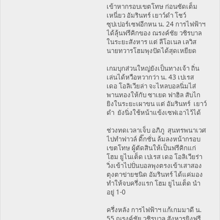
เข้าหากรอบเขตโทษ ก่อนซัดเต็ม
เหนี่ยว อัมรินทร์ เยาว์ดำ โชว์
ซุปเปอร์เซฟอีกหน น. 24 การไฟฟ้าฯ
ได้ลุ้นฟรีคิกของ ณรงค์ชัย วชิรบาล
ในระยะสังหาร แต่ ลีโอเนล เลวิส
นายทวารโฮมพุงปัดได้สุดเหยียด
เกมบุกส่วนใหญ่ยังเป็นทางเจ้า ถิ่น
เล่นได้หวือหวากว่า น. 43 เปเรส
เดอ โอลิเวียล่า จะไหลบอลนิ่มไส่
พานทองให้กับ ซาเยด ฟาฮิล สับไก
ยิงในระยะเผาขน แต่ อัมรินทร์ เยาว์
ดำ ยังนิ่งใช้หน้าแข้งเซฟเอาไว้ได้
ช่วงทดเวลาเจ็บ อภิภู สุนทรพนาเวศ
ไปทำฟาวล์ ดิ๊กชั่น ล้มลงหน้ากรอบ
เขตโทษ ผู้ตัดสินให้เป็นฟรีคิกแก่
โฮม ยูไนเต็ด เปเรส เดอ โอลิเวียร่า
วิ่งเข้าไปปั่นบอลพุงตรงเข้าเสาสอง
ตุงตาข่ายชนิด อัมรินทร์ ได้แค่มอง
ทำให้จบครึ่งแรก โฮม ยูไนเต็ด นำ
อยู่ 1-0
ครึ่งหลัง การไฟฟ้าฯ แก้เกมมาดี น.
55 ณรงค์ชัย วชิรบาล สังหารยิงฟรี