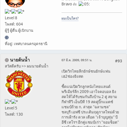
Bravo ง่ะ
Level 8
ผมเป็นใคร?
โพสต์: 604
ผู้รู้ ผู้ตื่น ผู้เบิกบาน
ที่อยู่: เทศบาลนครอุดรธานี
นายต้นน้ำ
07 มี.ค. 2009, 09:51 น.
#93
สวัสดีครับ >> ผมนายต้นน้ำ
เปิดวิกไทยลีกยักษ์ชนยักษ์แฟน
เฮ2ช่องยิงสด
ซี้ดแน่เปิดวิกลูกหนังไทยแลนด์
พรีเมียร์ลีก 2009 เอาใจคอบอล ยิง
สดให้ได้รับชมกันถึงบ้าน 2 คู่ สยาม
กีฬาทีวี เอ็นบีที 19 สดคู่บิ๊กแมตซ์
แชมป์ถ้วย ก. ล่าสุด "ฉลามชล"
Level 5
ชลบุรี เอฟซี ประเดิมฤดูกาลใหม่ด้วย
โพสต์: 130
การเฝ้ารัง ดวล เดือด "เจ้าบุญทุ่ม" บี
อีซี เทโรฯ อีกคู่แชมป์เก่า "จอมช็อต"