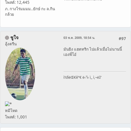
โพสต์: 12,445
ภ. กางโร่มมมม..ยักษ์ กะ ล.กิน
กล้วย
ชูใจ
03 พ.ค. 2009, 18:54 น.
#97
อุ้งตรีน
มันยิง แฮตทริก ไปแล้วเมื่อไม่นานนี้
เองพี่โอ๋
ì½§ëŒ€ê°€ ë‹¹ì‹ ì,, ì,¬ëž'
หมีโหด
โพสต์: 1,001