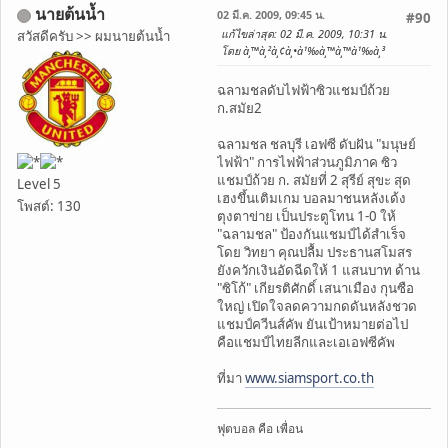
นายต้นน้ำ
02 มี.ค. 2009, 09:45 น.
#90
แก้ไขล่าสุด
: 02 มี.ค. 2009, 10:31 น.
สวัสดีครับ >> ผมนายต้นน้ำ
โดย à¸™à¸²à¸¢à¸•à¹‰à¸™à¸™à¹‰à¸³
ฉลามชลดับไฟฟ้าซิวแชมป์ถ้วย
ก.สมัย2
ฉลามชล ชลบุรี เอฟซี ดับฝัน "มนุษย์
ไฟฟ้า" การไฟฟ้าส่วนภูมิภาค ซิว
แชมป์ถ้วย ก. สมัยที่ 2 สุรีย์ สุขะ สุด
Level 5
เฮงขึ้นเติมเกม บอลมาชนหลังเด้ง
โพสต์: 130
ตุงตาข่าย เป็นประตูโทน 1-0 ให้
"ฉลามชล" ป้องกันแชมป์ได้สำเร็จ
โดย วิทยา คุณปลื้ม ประธานสโมสร
ยังควักเงินอัดฉีดให้ 1 แสนบาท ด้าน
"ซิโก้" เกียรติศักดิ์ เสนาเมือง กุนซือ
ใหญ่ เปิดใจลดความกดดันหลังชวด
แชมป์ควีนส์คัพ ยันเป้าหมายต่อไป
คือแชมป์ไทยลีกและเอเอฟซีคัพ
ที่มา
www.siamsport.co.th
ฟุตบอล คือ เพื่อน