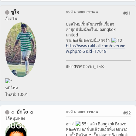
ชูใจ
06 มี.ค. 2009, 09:34 น.
#91
อุ้งตรีน
บอลไทยเริ่มพัฒนาขึ้นเรื่อยๆ
ล่าสุดมีทีมน้องใหม่ bangkok
united
รายละเอียดตามนี้เลยจร้า
http://www.rakball.com/overvie
w.php?c=2&id=17018
ì½§ëŒ€ê°€ ë‹¹ì‹ ì,, ì,¬ëž'
หมีโหด
โพสต์: 1,001
☼ บักโo ☼
06 มี.ค. 2009, 11:07 น.
#92
ไอ้หนุ่มพลัง
อ่าว!
แล้ว Bangkok Bravo
หละครับ ตกชั้นแล้วปล่อยทิ้งเลยหรอ
มาตั้งทีมใหม่ซะงั้น สงสาร Bangkok