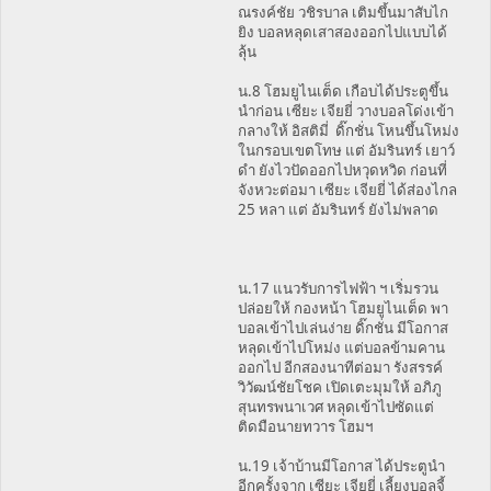
ณรงค์ชัย วชิรบาล เติมขึ้นมาสับไก
ยิง บอลหลุดเสาสองออกไปแบบได้
ลุ้น
น.8 โฮมยูไนเต็ด เกือบได้ประตูขึ้น
นำก่อน เซียะ เจียยี่ วางบอลโด่งเข้า
กลางให้ อิสติมี่ ดิ๊กชั่น โหนขึ้นโหม่ง
ในกรอบเขตโทษ แต่ อัมรินทร์ เยาว์
ดำ ยังไวปัดออกไปหวุดหวิด ก่อนที่
จังหวะต่อมา เซียะ เจียยี่ ได้ส่องไกล
25 หลา แต่ อัมรินทร์ ยังไม่พลาด
น.17 แนวรับการไฟฟ้า ฯ เริ่มรวน
ปล่อยให้ กองหน้า โฮมยูไนเต็ด พา
บอลเข้าไปเล่นง่าย ดิ๊กชั่น มีโอกาส
หลุดเข้าไปโหม่ง แต่บอลข้ามคาน
ออกไป อีกสองนาทีต่อมา รังสรรค์
วิวัฒน์ชัยโชค เปิดเตะมุมให้ อภิภู
สุนทรพนาเวศ หลุดเข้าไปซัดแต่
ติดมือนายทวาร โฮมฯ
น.19 เจ้าบ้านมีโอกาส ได้ประตูนำ
อีกครั้งจาก เซียะ เจียยี่ เลี้ยงบอลจี้