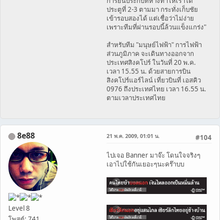
การยืนประกบที่ห่างทำให้เราได้
ประตูที่ 2-3 ตามมา กระทั่งเก็บชัย
เข้ารอบสองได้ แต่เชื่อว่าไม่ง่าย
เพราะทีมที่ผ่านรอบนี้ล้วนแข็งแกร่ง"
สำหรับทีม "มนุษย์ไฟฟ้า" การไฟฟ้า
ส่วนภูมิภาค จะเดินทางออกจาก
ประเทศสิงคโปร์ ในวันที่ 20 พ.ค.
เวลา 15.55 น. ด้วยสายการบิน
สิงคโปร์แอร์ไลน์ เที่ยวบินที่ เอสคิว
0976 ถึงประเทศไทย เวลา 16.55 น.
ตามเวลาประเทศไทย
8e88
21 พ.ค. 2009, 01:01 น.
#104
ไปเจอ Banner มาจ๊ะ โดนใจจริงๆ
เอาไปใช้กันเยอะๆนะคร๊าบบ
Level 8
โพสต์: 741