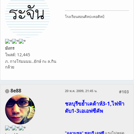
โรงเรียนสอนศิลปะทอศิลป์
มังกร
โพสต์: 12,445
ภ. กางโร่มมมม..ยักษ์ กะ ล.กิน
กล้วย
8e88
20 พ.ค. 2009, 21:45 น.
#103
ชลบุรีขย้ำเคด้าห์3-1,ไฟฟ้า
ดับ1-3เอเอฟซีคัพ
"ฉลามชล" ชลบุรี เอฟซี
แรงไม่หยุด