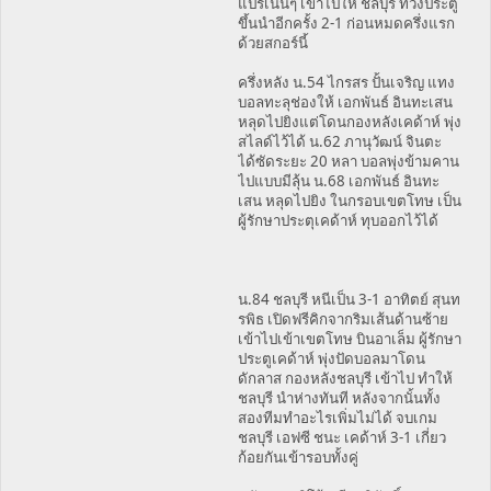
แปรเน้นๆ เข้าไปให้ ชลบุรี ทวงประตู
ขึ้นนำอีกครั้ง 2-1 ก่อนหมดครึ่งแรก
ด้วยสกอร์นี้
ครึ่งหลัง น.54 ไกรสร ปั้นเจริญ แทง
บอลทะลุช่องให้ เอกพันธ์ อินทะเสน
หลุดไปยิงแต่โดนกองหลังเคด้าห์ พุ่ง
สไลด์ไว้ได้ น.62 ภานุวัฒน์ จินตะ
ได้ซัดระยะ 20 หลา บอลพุ่งข้ามคาน
ไปแบบมีลุ้น น.68 เอกพันธ์ อินทะ
เสน หลุดไปยิง ในกรอบเขตโทษ เป็น
ผู้รักษาประตุเคด้าห์ ทุบออกไว้ได้
น.84 ชลบุรี หนีเป็น 3-1 อาทิตย์ สุนท
รพิธ เปิดฟรีคิกจากริมเส้นด้านซ้าย
เข้าไปเข้าเขตโทษ บินอาเล็ม ผู้รักษา
ประตูเคด้าห์ พุ่งปัดบอลมาโดน
ดักลาส กองหลังชลบุรี เข้าไป ทำให้
ชลบุรี นำห่างทันที หลังจากนั้นทั้ง
สองทีมทำอะไรเพิ่มไม่ได้ จบเกม
ชลบุรี เอฟซี ชนะ เคด้าห์ 3-1 เกี่ยว
ก้อยกันเข้ารอบทั้งคู่