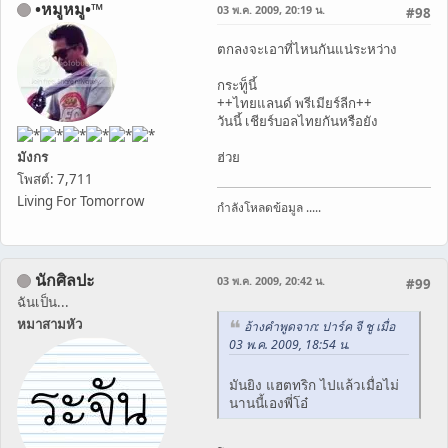
•หมูหมู•™
03 พ.ค. 2009, 20:19 น.
#98
ตกลงจะเอาที่ไหนกันแน่ระหว่าง
กระทู็นี้
++ไทยแลนด์ พรีเมียร์ลีก++
วันนี้ เชียร์บอลไทยกันหรือยัง
มังกร
ฮ่วย
โพสต์: 7,711
Living For Tomorrow
กำลังโหลดข้อมูล .....
นักศิลปะ
03 พ.ค. 2009, 20:42 น.
#99
ฉันเป็น...
หมาสามหัว
อ้างคำพูดจาก: ปาร์ค จี ชู เมื่อ
03 พ.ค. 2009, 18:54 น.
มันยิง แฮตทริก ไปแล้วเมื่อไม่
นานนี้เองพี่โอ๋