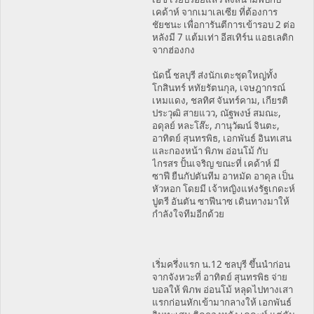
เคด้าห์ จากเมาเลเซีย ที่ต้องการ
ชัยชนะ เพื่อการันตีการเข้ารอบ 2 ต่อ
หลังมี 7 แต้มเท่า อีสเทิร์น แอธเลติก
จากฮ่องกง
นัดนี้ ชลบุรี ส่งนักเตะชุดใหญ่ทั้ง
โกสินทร์ หทัยรัตนกุล, เจษฎากรณ์
เหมแดง, ชลทิศ จันทร์คาม, เกียรติ
ประวุฒิ สายแวว, ณัฐพงษ์ สมณะ,
อดุลย์ หละโส๊ะ, ภานุวัฒน์ จินตะ,
อาทิตย์ สุนทรพิธ, เอกพันธ์ อินทเสน
และกองหน้า พิภพ อ่อนโม้ กับ
ไกรสร ปั้นเจริญ ขณะที่ เคด้าห์ มี
ซาฟี ยืนกัปตันทีม อาหมัด อาดุล เป็น
หัวหอก โดยมี เจ้าหญิงแห่งรัฐเกดะห์
ปูตรี อันตัน ซาฟีนาซ เดินทางมาให้
กำลังใจทีมอีกด้วย
เริ่มครึ่งแรก น.12 ชลบุรี ขึ้นนำก่อน
จากจังหวะที่ อาทิตย์ สุนทรพิธ จ่าย
บอลให้ พิภพ อ่อนโม้ หลุดไปทางเสา
แรกก่อนหักเข้ามากลางให้ เอกพันธ์