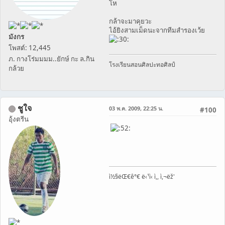
โห
กล้าจะมาคุยวะ
ไอ้ยิงสามเม็ดนะจากทีมสำรองเว้ย
มังกร
โพสต์: 12,445
ภ. กางโร่มมมม..ยักษ์ กะ ล.กิน
โรงเรียนสอนศิลปะทอศิลป์
กล้วย
ชูใจ
03 พ.ค. 2009, 22:25 น.
#100
อุ้งตรีน
ì½§ëŒ€ê°€ ë‹¹ì‹ ì,, ì,¬ëž'