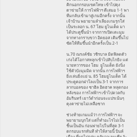
คิกนอกกรอบเขตโทษ เข้าไปตุง
ตาข่ายให้ การไฟฟ้าฯ ตีเสมอ 1-1 พา
ทีมกลับเข้ามาสู่เกมอีกครั้ง จากนั้น
เจ้าบ้าน พยายามลำเลียงเกมรุกใส่
เป็นระลอก น. 67 โฮม ยูไนเต็ด มา
ได้ประตูขึ้นนำ จากการเปิดเตะมุม
จากทางกราบขวา อิดยอส เติมขึ้นไป
ซัดให้ทีมขึ้นนำอีกครั้งเป็น 2-1
น.70 ณรงค์ชัย วชิรบาล มิดฟิลดตัว
เก่งได้โอกาสหลุกเข้าไปสับไกยิง แต่
นายทวารของ โฮม ยูไนเต็ด ยังนิ่ง
ใช้ตัวบังมุมมิด จากนั้น การไฟฟ้าฯ
ยิ่งเล่นยิ่งแย่ น. 85 โฮมยูไนเต็ด ได้
ประตูตอกฝาโลงเป็น 3-1 จากการ
ลากบอลของ ซาฮิล อิดฮาค หลุดกอง
หลังของ การไฟฟ้าฯ เข้าไปดวลกับ
อัมรินทร์ เยาว์ดำก่อนจะแปรเน้นๆ
ตุงตาข่ายไม่เหลือซาก
ช่วงท้ายเกมแม้ว่า การไฟฟ้าฯ จะ
พยายามบุกใส่ แต่ก็ทำอะไรไม่เป็น
ชิ้นเป็นอัน ก่อนพ่ายไปในที่สุด 3-1
ตกรอบแรกทันที ทำให้สายนี้ บินห์
เยือง ที่บุกไปถล่ม คลับวาเลนเซีย 5-