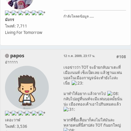
กำลังโหลดข้อมูล .....
มังกร
โพสต์: 7,711
Living For Tomorrow
papos
12 ก.ค. 2009, 23:17 น.
#108
อ่าาาาา
เจอข่าวว่า TOT จะย้ายกลับมาเตะที่
เมืองนนท์ เซ็งเป็ดเลย แล้วฐานแฟน
บอลในเมืองกาญจน์จะทำยังไงล่ะ
เนี่ย
มาทำให้อยาก แล้วจากไป
กลับไปอยู่ที่นนท์จะมีแฟนบอลมั้ยนั่น
น่ะ เมืองทองเค้าเอาไปกินหมดแล้ว
เดอะวาฬ
พวกที่ซื้อเสื้อมาก็คงไม่ใส่มันละ
หลายคนที่นี่สาปส่ง TOT กันยกใหญ่
โพสต์: 3,536