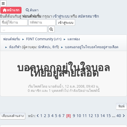
หน้าแรก
ค้นหา
ยินดีต้อนรับสู่
ฟอนต์ฟอรั่ม
กรุณา
เข้าสู่ระบบ
หรือ
สมัครสมาชิก
ฟอนต์ฟอรั่ม
F0NT Community (เก่า)
แตกฟอง
►
►
ห้องกีฬา
(ผู้ควบคุม:
นักศิลปะ
,
จักรี
)
บอลนอกอยู่ในใจบอลไทยอยู่สายเลือด
►
►
บอลนอกอยู่ในใจบอล
ไทยอยู่สายเลือด
เริ่มโพสต์โดย นายต้นน้ำ, 12 ธ.ค. 2008, 09:43 น.
0 สมาชิก และ 1 บุคคลทั่วไป กำลังเปิดอ่านโพสต์นี้
พิมพ์
1
2
3
4
5
6
7
9
10
11
12
13
14
15
...
40
หน้า
8
เลื่อนลงด้านล่าง