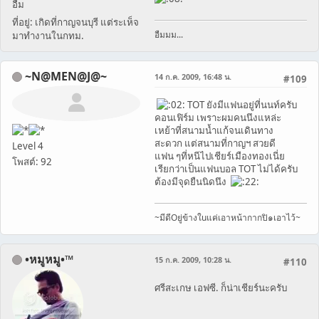
อืม
ที่อยู่: เกิดที่กาญจนบุรี แต่ระเห็จ
อืมมม...
มาทำงานในกทม.
~N@MEN@J@~
14 ก.ค. 2009, 16:48 น.
#109
TOT ยังมีแฟนอยู่ที่นนท์ครับ
คอนเฟิร์ม เพราะผมคนนึงแหล่ะ
เหย้าที่สนามน้ำแก้จนเดินทาง
สะดวก แต่สนามที่กาญฯ สวยดี
Level 4
แฟน ๆที่หนีไปเชียร์เมืองทองเนี่ย
โพสต์: 92
เรียกว่าเป็นแฟนบอล TOT ไม่ได้ครับ
ต้องมีจุดยืนนิดนึง
~มีดีOยู่ข้างใuแค่เอาหน้ากากปิ๑เอาไว้~
•หมูหมู•™
15 ก.ค. 2009, 10:28 น.
#110
ศรีสะเกษ เอฟซี. ก็น่าเชียร์นะครับ