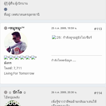
ผู้รู้ ผู้ตื่น ผู้เบิกบาน
ที่อยู่: เทศบาลนครอุดรธานี
•หมูหมู•™
25 ก.ค. 2009, 19:59 น.
#113
กำลังดูๆอยู่ยังไม่เชียร์
กำลังโหลดข้อมูล .....
มังกร
โพสต์: 7,711
Living For Tomorrow
☼ บักโo ☼
26 ก.ค. 2009, 20:30 น.
#114
ไอ้หนุ่มพลัง
เพิ่งรู้ข่าวว่าลีซอย้ายกลับมาเล่นให้
เมืองทองแล้ว