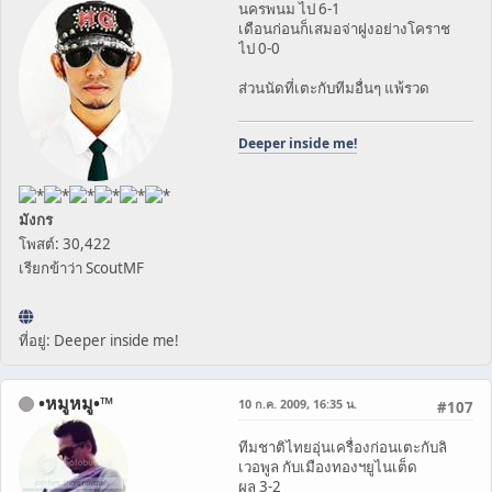
นครพนม ไป 6-1
เดือนก่อนก็เสมอจ่าฝูงอย่างโคราช
ไป 0-0
ส่วนนัดที่เตะกับทีมอื่นๆ แพ้รวด
Deeper inside me!
มังกร
โพสต์: 30,422
เรียกข้าว่า ScoutMF
ที่อยู่: Deeper inside me!
•หมูหมู•™
10 ก.ค. 2009, 16:35 น.
#107
ทีมชาติไทยอุ่นเครื่องก่อนเตะกับลิ
เวอพูล กับเมืองทองฯยูไนเต็ด
ผล 3-2