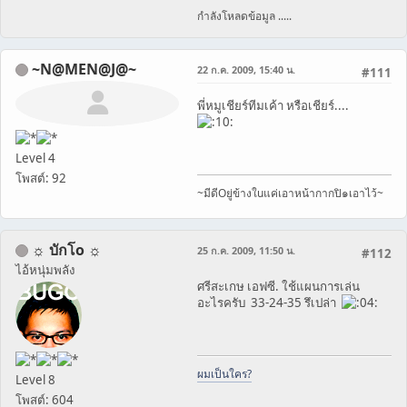
กำลังโหลดข้อมูล .....
~N@MEN@J@~
22 ก.ค. 2009, 15:40 น.
#111
พี่หมูเชียร์ทีมเค้า หรือเชียร์....
Level 4
โพสต์: 92
~มีดีOยู่ข้างใuแค่เอาหน้ากากปิ๑เอาไว้~
☼ บักโo ☼
25 ก.ค. 2009, 11:50 น.
#112
ไอ้หนุ่มพลัง
ศรีสะเกษ เอฟซี. ใช้แผนการเล่น
อะไรครับ 33-24-35 รึเปล่า
ผมเป็นใคร?
Level 8
โพสต์: 604