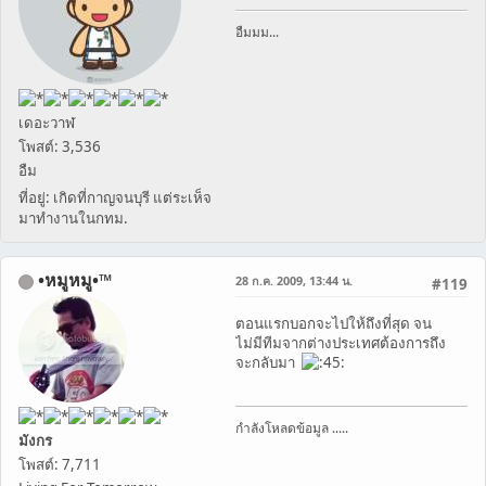
อืมมม...
เดอะวาฬ
โพสต์: 3,536
อืม
ที่อยู่: เกิดที่กาญจนบุรี แต่ระเห็จ
มาทำงานในกทม.
•หมูหมู•™
28 ก.ค. 2009, 13:44 น.
#119
ตอนแรกบอกจะไปให้ถึงที่สุด จน
ไม่มีทีมจากต่างประเทศต้องการถึง
จะกลับมา
กำลังโหลดข้อมูล .....
มังกร
โพสต์: 7,711