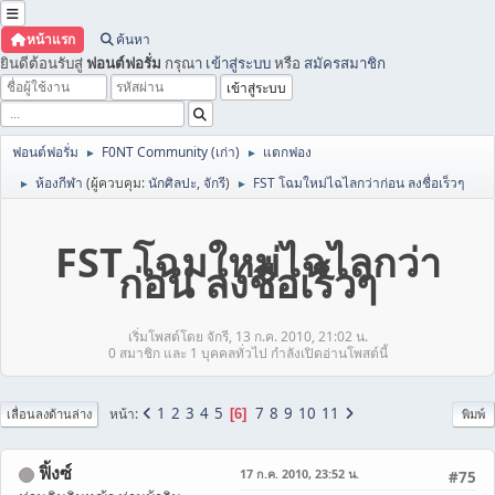
หน้าแรก
ค้นหา
ยินดีต้อนรับสู่
ฟอนต์ฟอรั่ม
กรุณา
เข้าสู่ระบบ
หรือ
สมัครสมาชิก
ฟอนต์ฟอรั่ม
F0NT Community (เก่า)
แตกฟอง
►
►
ห้องกีฬา
(ผู้ควบคุม:
นักศิลปะ
,
จักรี
)
FST โฉมใหม่ไฉไลกว่าก่อน ลงชื่อเร็วๆ
►
►
FST โฉมใหม่ไฉไลกว่า
ก่อน ลงชื่อเร็วๆ
เริ่มโพสต์โดย จักรี, 13 ก.ค. 2010, 21:02 น.
0 สมาชิก และ 1 บุคคลทั่วไป กำลังเปิดอ่านโพสต์นี้
1
2
3
4
5
7
8
9
10
11
หน้า
6
เลื่อนลงด้านล่าง
พิมพ์
ฟิ้งซ์
17 ก.ค. 2010, 23:52 น.
#75