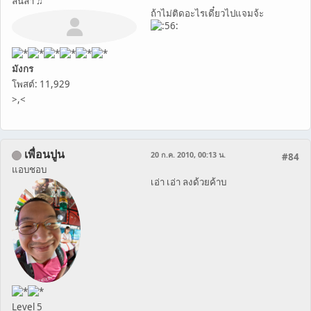
ลั้นลา ♫
ถ้าไม่ติดอะไรเดี๋ยวไปแจมจ้ะ
มังกร
โพสต์: 11,929
>,<
เพื่อนปูน
20 ก.ค. 2010, 00:13 น.
#84
แอบชอบ
เอ่า เอ่า ลงด้วยค้าบ
Level 5