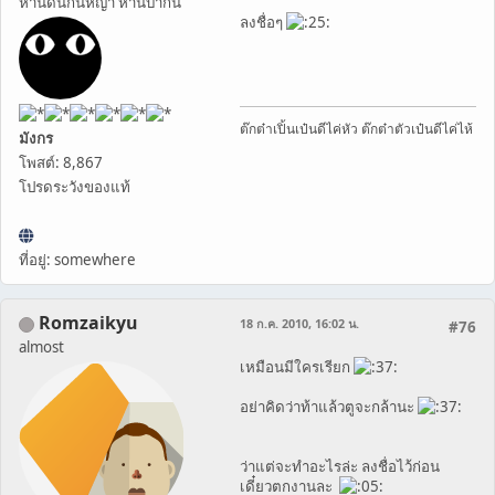
ห่านดินกินหญ้า ห่านบ้ากิน
ลงชื่อๆ
ต๊กต๋าเปิ้นเป๋นดีไค่หัว ต๊กต๋าตัวเป๋นดีไค่ไห้
มังกร
โพสต์: 8,867
โปรดระวังของแท้
ที่อยู่: somewhere
Romzaikyu
18 ก.ค. 2010, 16:02 น.
#76
almost
เหมือนมีใครเรียก
อย่าคิดว่าท้าแล้วตูจะกล้านะ
ว่าแต่จะทำอะไรล่ะ ลงชื่อไว้ก่อน
เดี๋ยวตกงานละ