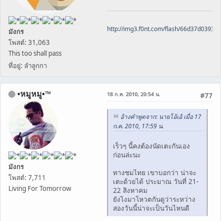
http://img3.f0nt.com/flash/66d37d0393
มังกร
โพสต์: 31,063
This too shall pass
ที่อยู่: ลำลูกกา
•หมูหมู•™
18 ก.ค. 2010, 20:54 น.
#77
อ้างคำพูดจาก: นายโอ้เอ้ เมื่อ 17
ก.ค. 2010, 17:59 น.
เร็วๆ นี้คงต้องนัดเตะกันเอง
ก่อนล่ะนะ
มังกร
ทางชมไทย เขาบอกว่า น่าจะ
โพสต์: 7,711
เตะด้วยได้ ประมาณ วันที่ 21-
Living For Tomorrow
22 สิงหาคม
ยังไงมาโหวตกันดูว่าระหว่าง
สองวันนี้น่าจะเป็นวันไหนดี