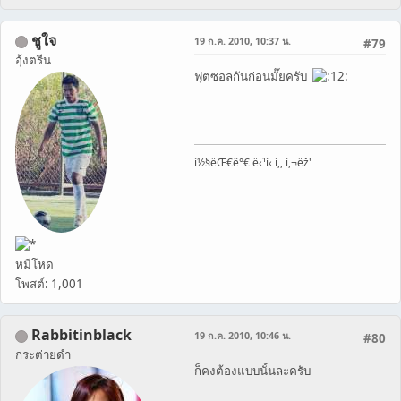
ชูใจ
19 ก.ค. 2010, 10:37 น.
#79
อุ้งตรีน
ฟุตซอลกันก่อนมั๊ยครับ
ì½§ëŒ€ê°€ ë‹¹ì‹ ì,, ì,¬ëž'
หมีโหด
โพสต์: 1,001
Rabbitinblack
19 ก.ค. 2010, 10:46 น.
#80
กระต่ายดำ
ก็คงต้องแบบนั้นละครับ