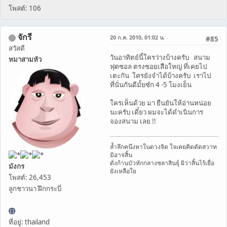
โพสต์: 106
จักรี
20 ก.ค. 2010, 01:02 น.
#85
สวัสดี
วันอาทิตย์นี้ใครว่างบ้างครับ สนาม
หมาสามหัว
ฟุตซอล ตรงซอยเสือใหญ่ ที่เคยไป
เตะกัน ใครยังจำได้บ้างครับ เราไป
ที่นั่นกันดีมั้ยซํก 4 -5 โมงเย็น
ใครเห็นด้วย มา ยืนยันให้อ่านหน่อย
นะครับ เดี๋ยว ผมจะได้ดำเนินการ
จองสนาม เลย !!
ล้ำลึกคนึงหาในดวงจิต ใจเคยคิดตัดสวาท
มิอาจสิ้น
ดั่งก้านบัวหักกลางชลาสินธุ์ ผิว่าสิ้นไร้เยื่อ
มังกร
ยังเหลือใย
โพสต์: 26,453
ลูกชาวนา ฝึกกระบี่
ที่อยู่: thailand