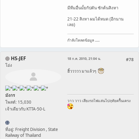
มีทีมอื่นมั้ยกัปตัน ซักต้นสิงหา
21-22 สิงหา ผมได้หมด (อีกนาน
เลย)
กำลังโหลดข้อมูล .....
HS-JEF
18 ก.ค. 2010, 21:04 น.
#78
โอ่ง
ฮิ้ววววว มาแล้วๆ
มังกร
วาว วาว เสียงรถไฟแล่นไปฤทัยครื้นเครง
โพสต์: 15,030
เจ้าเดียวกับ KTTA-50-L
ที่อยู่: Freight Division , State
Railway of Thailand