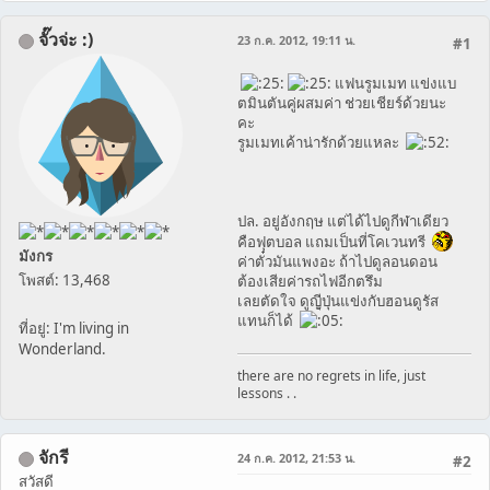
จั๊วจ่ะ :)
23 ก.ค. 2012, 19:11 น.
#1
แฟนรูมเมท แข่งแบ
ตมินตันคู่ผสมค่า ช่วยเชียร์ด้วยนะ
คะ
รูมเมทเค้าน่ารักด้วยแหละ
ปล. อยู่อังกฤษ แต่ได้ไปดูกีฬาเดียว
คือฟุตบอล แถมเป็นที่โคเวนทรี
มังกร
ค่าตั๋วมันแพงอะ ถ้าไปดูลอนดอน
โพสต์: 13,468
ต้องเสียค่ารถไฟอีกตรึม
เลยตัดใจ ดูญีุ่ปุ่นแข่งกับฮอนดูรัส
แทนก็ได้
ที่อยู่: I'm living in
Wonderland.
there are no regrets in life, just
lessons . .
จักรี
24 ก.ค. 2012, 21:53 น.
#2
สวัสดี