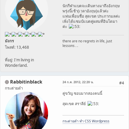
นักกีฬาแบตจะเดินทางมาถึงอังกฤษ
พรุ่งนี้เช้า(เวลาอังฤษ)แล้วค่ะ
แฟนเพื่อนชื่อ สุดเขต ประภากมลค่ะ
เพิ่งได้แชมป์แบตคู่ผสมที่อินโดมา
ค่ะ
มังกร
there are no regrets in life, just
lessons . .
โพสต์: 13,468
ที่อยู่: I'm living in
Wonderland.
Rabbitinblack
24 ก.ค. 2012, 22:20 น.
#4
กระต่ายดำ
คู่ขวัญ ชอบมากสองคนนี้
สุดเขต สราลีย์
กระต่ายดำ ทำ CSS Wordpress