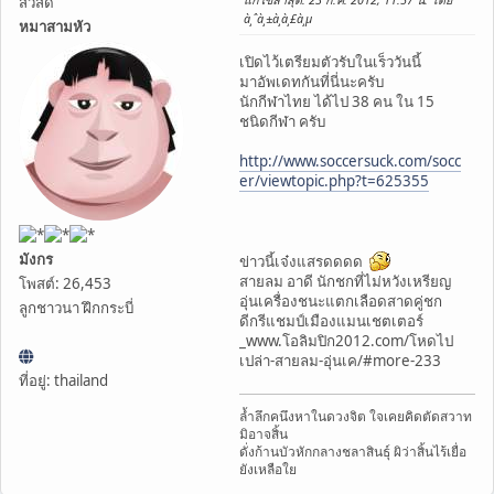
สวัสดี
à¸ˆà¸±à¸à¸£à¸µ
หมาสามหัว
เปิดไว้เตรียมตัวรับในเร็ววันนี้
มาอัพเดทกันที่นี่นะครับ
นักกีฬาไทย ได้ไป 38 คน ใน 15
ชนิดกีฬา ครับ
http://www.soccersuck.com/socc
er/viewtopic.php?t=625355
มังกร
ข่าวนี้เจ๋งแสรดดดด
สายลม อาดี นักชกที่ไม่หวังเหรียญ
โพสต์: 26,453
อุ่นเครื่องชนะแตกเลือดสาดคู่ชก
ลูกชาวนา ฝึกกระบี่
ดีกรีแชมป์เมืองแมนเชตเตอร์
_www.โอลิมปิก2012.com/โหดไป
เปล่า-สายลม-อุ่นเค/#more-233
ที่อยู่: thailand
ล้ำลึกคนึงหาในดวงจิต ใจเคยคิดตัดสวาท
มิอาจสิ้น
ดั่งก้านบัวหักกลางชลาสินธุ์ ผิว่าสิ้นไร้เยื่อ
ยังเหลือใย