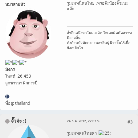
รูมเมทนี่คนไทย เหรอจ้ะน้องจั๊วะนะ
หมาสามหัว
แจ๊ะ
ล้ำลึกคนึงหาในดวงจิต ใจเคยคิดตัดสวาท
มิอาจสิ้น
ดั่งก้านบัวหักกลางชลาสินธุ์ ผิว่าสิ้นไร้เยื่อ
ยังเหลือใย
มังกร
โพสต์: 26,453
ลูกชาวนา ฝึกกระบี่
ที่อยู่: thailand
จั๊วจ่ะ :)
24 ก.ค. 2012, 22:07 น.
#3
รูมเมทคนไทยค่า