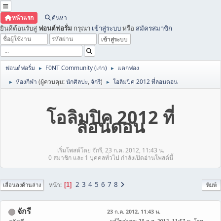
หน้าแรก
ค้นหา
ยินดีต้อนรับสู่
ฟอนต์ฟอรั่ม
กรุณา
เข้าสู่ระบบ
หรือ
สมัครสมาชิก
ฟอนต์ฟอรั่ม
F0NT Community (เก่า)
แตกฟอง
►
►
ห้องกีฬา
(ผู้ควบคุม:
นักศิลปะ
,
จักรี
)
โอลิมปิค 2012 ที่ลอนดอน
►
►
โอลิมปิค 2012 ที่
ลอนดอน
เริ่มโพสต์โดย จักรี, 23 ก.ค. 2012, 11:43 น.
0 สมาชิก และ 1 บุคคลทั่วไป กำลังเปิดอ่านโพสต์นี้
2
3
4
5
6
7
8
หน้า
1
เลื่อนลงด้านล่าง
พิมพ์
จักรี
23 ก.ค. 2012, 11:43 น.
แก้ไขล่าสุด
: 23 ก.ค. 2012, 11:57 น. โดย