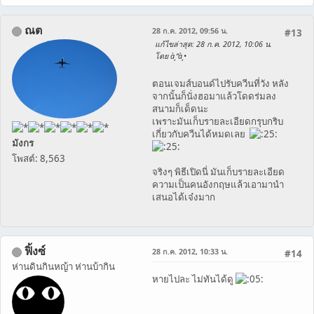
ณต
28 ก.ค. 2012, 09:56 น.
#13
แก้ไขล่าสุด
: 28 ก.ค. 2012, 10:06 น.
โดย à¸“à¸•
ตอนเจมส์บอนด์ไปรับควีนที่วัง หลัง
จากนั้นก็นั่งฮอมาแล้วโดดร่มลง
สนามก็เด็ดนะ
เพราะมันเก็บรายละเอียดกรุบกริบ
เกี่ยวกับควีนได้หมดเลย
มังกร
โพสต์: 8,563
จริงๆ พิธีเปิดนี่ มันเก็บรายละเอียด
ความเป็นคนอังกฤษแล้วเอามานำ
เสนอได้เจ๋งมาก
ฟิ้งซ์
28 ก.ค. 2012, 10:33 น.
#14
ห่านดินกินหญ้า ห่านบ้ากิน
หายไปละ ไม่ทันได้ดู