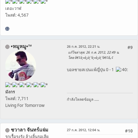
เดอะวาฬ
โพสต์: 4,567
•หมูหมู•™
26 ก.ค. 2012, 22:21 น.
#9
แก้ไขล่าสุด
: 26 ก.ค. 2012, 22:49 น.
โดย â€¢à¸«à¸¡à¸¹à¸«à¸¡à¸¹â€¢â„¢
บอลชายสเปนแพ้ญี่ปุ่น 0 - 1
มังกร
โพสต์: 7,711
กำลังโหลดข้อมูล .....
Living For Tomorrow
ชวาลา จันทร์แจ่ม
27 ก.ค. 2012, 12:04 น.
#10
รกเรื้อรุงรัง ล้างลิ้นรอเลีย