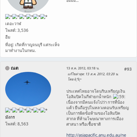
อืมมม...
เดอะวาฬ
โพสต์: 3,536
อืม
ที่อยู่: เกิดที่กาญจนบุรี แต่ระเห็จ
มาทำงานในกทม.
ณต
13 ส.ค. 2012, 03:18 น.
#93
แก้ไขล่าสุด
: 13 ส.ค. 2012, 03:20 น.
โดย à¸“à¸•
ประเทศไทยอาจโดนริบเหรียญเงิน
โอลิมปิคในกีฬายกน้ำหนัก
เนื่องจากมีคนแจ้งไปว่า การที่น้อง
แต้ว ยืนถือรูปในหลวงตอนรับเหรียญ
เป็นการผิดข้อห้ามของโอลิมปิค
มังกร
สากล ที่ห้ามโฆษณาทางการเมือง
โพสต์: 8,563
ศาสนา หรือเชื้อชาติ
http://asiapacific.anu.edu.au/ne