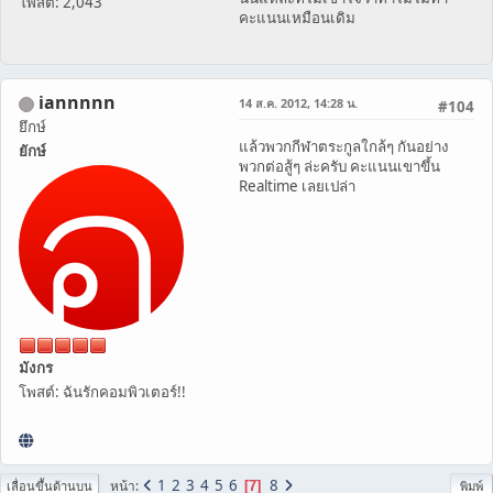
โพสต์: 2,043
คะแนนเหมือนเดิม
iannnnn
14 ส.ค. 2012, 14:28 น.
#104
ยึกษ์
แล้วพวกกีฬาตระกูลใกล้ๆ กันอย่าง
ยักษ์
พวกต่อสู้ๆ ล่ะครับ คะแนนเขาขึ้น
Realtime เลยเปล่า
มังกร
โพสต์: ฉันรักคอมพิวเตอร์!!
1
2
3
4
5
6
8
หน้า
7
เลื่อนขึ้นด้านบน
พิมพ์