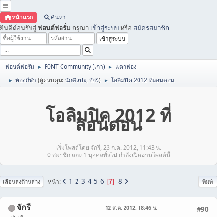
หน้าแรก
ค้นหา
ยินดีต้อนรับสู่
ฟอนต์ฟอรั่ม
กรุณา
เข้าสู่ระบบ
หรือ
สมัครสมาชิก
ฟอนต์ฟอรั่ม
F0NT Community (เก่า)
แตกฟอง
►
►
ห้องกีฬา
(ผู้ควบคุม:
นักศิลปะ
,
จักรี
)
โอลิมปิค 2012 ที่ลอนดอน
►
►
โอลิมปิค 2012 ที่
ลอนดอน
เริ่มโพสต์โดย จักรี, 23 ก.ค. 2012, 11:43 น.
0 สมาชิก และ 1 บุคคลทั่วไป กำลังเปิดอ่านโพสต์นี้
1
2
3
4
5
6
8
หน้า
7
เลื่อนลงด้านล่าง
พิมพ์
จักรี
12 ส.ค. 2012, 18:46 น.
#90