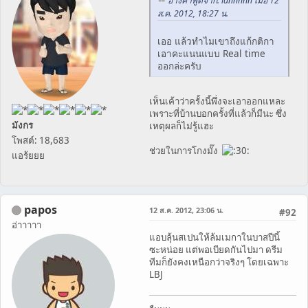
อ้างคำพูดจาก: iannnnn เมื่อ 12
ส.ค. 2012, 18:27 น.
เออ แล้วทำไมเขาถึงแก้กติกา
เอาคะแนนแบบ Real time
ออกล่ะครับ
เห็นเค้าว่าครั้งนี้พึ่งจะเอาออกแหละ
เพราะที่บ้านบอกครั้งที่แล้วก็มีนะ ซึ่ง
มังกร
เหตุผลก็ไม่รู้แฮะ
โพสต์: 18,683
ช่วยในการโกงมั๊ง
แอร้ยยย
papos
12 ส.ค. 2012, 23:06 น.
#92
อ่าาาาา
แอบลุ้นสเปนให้ล้มเมกาในบาสปีนี้
ซะหน่อย แต่พอเบียดกันไปมา ดรีม
ทีมก็ยังคงเหนือกว่าจริงๆ โดยเฉพาะ
LBJ