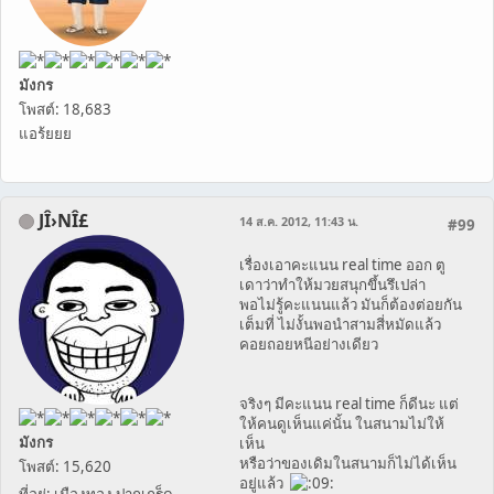
มังกร
โพสต์: 18,683
แอร้ยยย
JÎ›NÎ£
14 ส.ค. 2012, 11:43 น.
#99
เรื่องเอาคะแนน real time ออก ตู
เดาว่าทำให้มวยสนุกขึ้นรึเปล่า
พอไม่รู้คะแนนแล้ว มันก็ต้องต่อยกัน
เต็มที่ ไม่งั้นพอนำสามสี่หมัดแล้ว
คอยถอยหนีอย่างเดียว
จริงๆ มีคะแนน real time ก็ดีนะ แต่
ให้คนดูเห็นแค่นั้น ในสนามไม่ให้
มังกร
เห็น
หรือว่าของเดิมในสนามก็ไม่ได้เห็น
โพสต์: 15,620
อยู่แล้ว