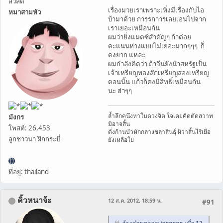
สวัสดี
เรื่องมวยเราเพราะเพิ่งมีเรื่องกับไอ
หมาสามหัว
บ้ามาด้วย การรกาารเลยเอนไปจาก
เราเยอะเหมือนกัน
ผมว่ายิ่งแมตซ์สำคัญๆ ถ้าต่อย
คะแนนห่างแบบไม่เยอะมากๆๆๆ ก็
คงยาก แหละ
ผมกำลังคิดว่า ถ้าจีนยังนำสหรัฐเป็น
เจ้าเหรียญทองสักเหรียญสองเหรียญ
ตอนนั้น แก้วก็คงมีสิทธิ์เหมือนกัน
นะ ฮ่าๆๆ
ล้ำลึกคนึงหาในดวงจิต ใจเคยคิดตัดสวาท
มังกร
มิอาจสิ้น
โพสต์: 26,453
ดั่งก้านบัวหักกลางชลาสินธุ์ ผิว่าสิ้นไร้เยื่อ
ลูกชาวนา ฝึกกระบี่
ยังเหลือใย
ที่อยู่: thailand
คิ้วหนาจ้ะ
12 ส.ค. 2012, 18:59 น.
#91