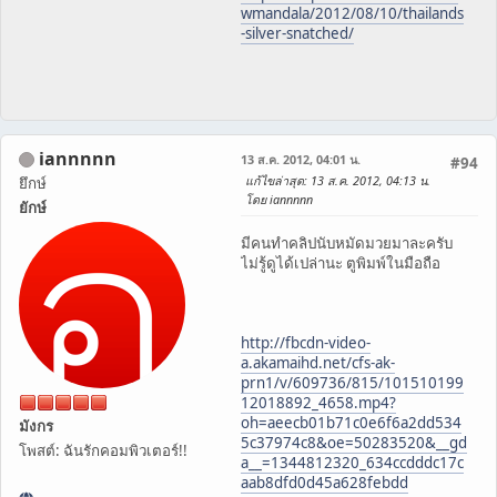
wmandala/2012/08/10/thailands
-silver-snatched/
iannnnn
13 ส.ค. 2012, 04:01 น.
#94
แก้ไขล่าสุด
: 13 ส.ค. 2012, 04:13 น.
ยึกษ์
โดย iannnnn
ยักษ์
มีคนทำคลิปนับหมัดมวยมาละครับ
ไม่รู้ดูได้เปล่านะ ตูพิมพ์ในมือถือ
http://fbcdn-video-
a.akamaihd.net/cfs-ak-
prn1/v/609736/815/101510199
12018892_4658.mp4?
oh=aeecb01b71c0e6f6a2dd534
มังกร
5c37974c8&oe=50283520&__gd
โพสต์: ฉันรักคอมพิวเตอร์!!
a__=1344812320_634ccdddc17c
aab8dfd0d45a628febdd