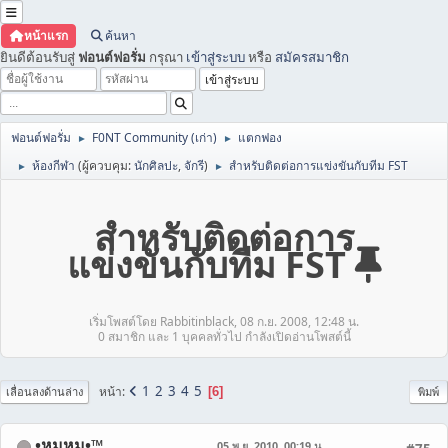
หน้าแรก
ค้นหา
ยินดีต้อนรับสู่
ฟอนต์ฟอรั่ม
กรุณา
เข้าสู่ระบบ
หรือ
สมัครสมาชิก
ฟอนต์ฟอรั่ม
F0NT Community (เก่า)
แตกฟอง
►
►
ห้องกีฬา
(ผู้ควบคุม:
นักศิลปะ
,
จักรี
)
สำหรับติดต่อการแข่งขันกับทีม FST
►
►
สำหรับติดต่อการ
แข่งขันกับทีม FST
เริ่มโพสต์โดย Rabbitinblack, 08 ก.ย. 2008, 12:48 น.
0 สมาชิก และ 1 บุคคลทั่วไป กำลังเปิดอ่านโพสต์นี้
1
2
3
4
5
หน้า
6
เลื่อนลงด้านล่าง
พิมพ์
•หมูหมู•™
05 พ.ย. 2010, 00:19 น.