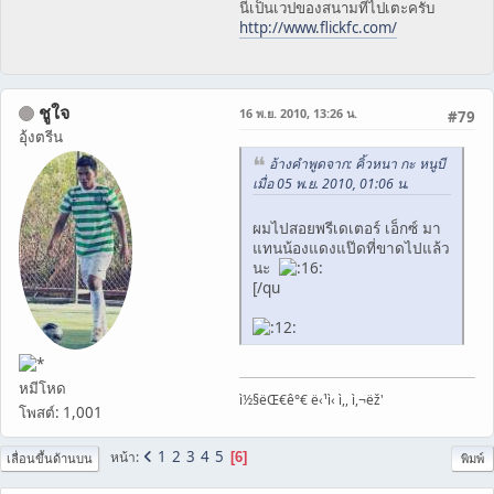
นี่เป็นเวปของสนามที่ไปเตะครับ
http://www.flickfc.com/
ชูใจ
16 พ.ย. 2010, 13:26 น.
#79
อุ้งตรีน
อ้างคำพูดจาก: คิ้วหนา กะ หนูบี
เมื่อ 05 พ.ย. 2010, 01:06 น.
ผมไปสอยพรีเดเตอร์ เอ็กซ์ มา
แทนน้องแดงแป๊ดที่ขาดไปแล้ว
นะ
[/qu
หมีโหด
ì½§ëŒ€ê°€ ë‹¹ì‹ ì,, ì,¬ëž'
โพสต์: 1,001
1
2
3
4
5
หน้า
6
เลื่อนขึ้นด้านบน
พิมพ์