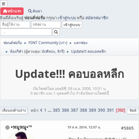
หน้าแรก
ค้นหา
ยินดีต้อนรับสู่
ฟอนต์ฟอรั่ม
กรุณา
เข้าสู่ระบบ
หรือ
สมัครสมาชิก
ฟอนต์ฟอรั่ม
F0NT Community (เก่า)
แตกฟอง
►
►
ห้องกีฬา
(ผู้ควบคุม:
นักศิลปะ
,
จักรี
)
Update!!! คอบอลหลีก
►
►
Update!!! คอบอลหลีก
เริ่มโพสต์โดย ออยอิชี่, 09 เม.ย. 2008, 10:51 น.
0 สมาชิก และ 1 บุคคลทั่วไป กำลังเปิดอ่านโพสต์นี้
1
...
385
386
387
388
389
390
391
หน้า
392
เลื่อนลงด้านล่าง
พิมพ์
•หมูหมู•™
19 ส.ค. 2014, 12:07 น.
#5865