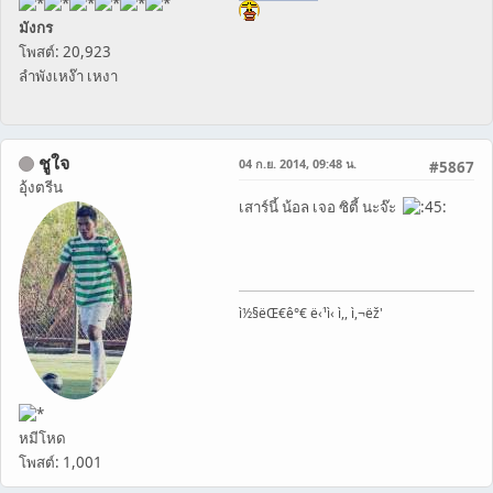
มังกร
โพสต์: 20,923
ลำพังเหง๊า เหงา
ชูใจ
04 ก.ย. 2014, 09:48 น.
#5867
อุ้งตรีน
เสาร์นี้ น้อล เจอ ซิตี้ นะจ๊ะ
ì½§ëŒ€ê°€ ë‹¹ì‹ ì,, ì,¬ëž'
หมีโหด
โพสต์: 1,001