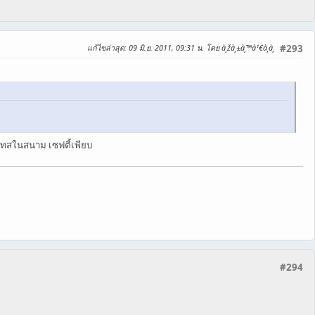
แก้ไขล่าสุด
: 09 มิ.ย. 2011, 09:31 น. โดย à¸žà¸±à¸™à¹€à¸­à¸
#293
เทสในสนาม เซฟตี้เพียบ
#294