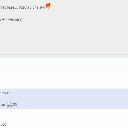
ee1ab1e2e55182dfabf34e.swf
y Anniversary)
 22:53 น.
ลยนะ