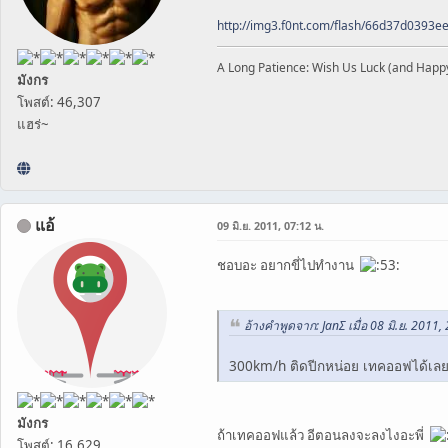
http://img3.f0nt.com/flash/66d37d0393
A Long Patience: Wish Us Luck (and Happ
มังกร
โพสต์: 46,307
แฮร่~
แอ้
09 มิ.ย. 2011, 07:12 น.
ชอบอะ อยากขี่ไปทำงาน
อ้างคำพูดจาก: JanΣ เมื่อ 08 มิ.ย. 2011,
300km/h ติดปีกหน่อย เทคออฟได้เ
มังกร
ถ้าเทคออฟแล้ว อีตอนลงจะลงไงอะพี่
โพสต์: 16,629