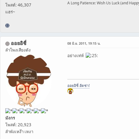
A Long Patience: Wish Us Luck (and Happ
โพสต์: 46,307
แฮร่~
ออยอิชี่
08 มิ.ย. 2011, 19:15 น.
ลำโพงเสียงดัง
อย่างเท่ห์
ออยอิชี่ ฮัดช่า!
มังกร
โพสต์: 20,923
ลำพังเหง๊า เหงา