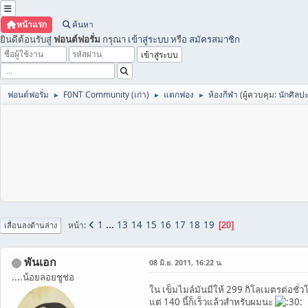
หน้าแรก
ค้นหา
ยินดีต้อนรับสู่
ฟอนต์ฟอรั่ม
กรุณา
เข้าสู่ระบบ
หรือ
สมัครสมาชิก
ฟอนต์ฟอรั่ม
F0NT Community (เก่า)
แตกฟอง
ห้องกีฬา
(ผู้ควบคุม:
นักศิลป
►
►
►
1
...
13
14
15
16
17
18
19
หน้า
20
เลื่อนลงด้านล่าง
พันเอก
08 มิ.ย. 2011, 16:22 น.
....น้อยลอยชูช่อ
ใน เข็มไมล์มันมีให้ 299 กิโลเมตรต่อชั่ว
แต่ 140 นี้ก็เร็วแล้วสำหรับผมนะ