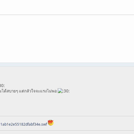
จะได้สบายๆ แต่กลัวใจจะแรงไม่พอ
ee1ab1e2e55182dfabf34e.swf