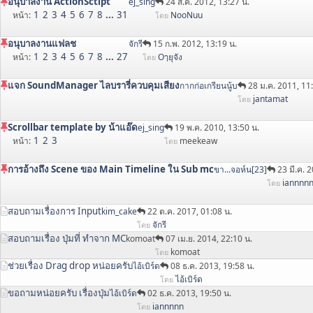
อนุบาลงาน ActionSctipt
ej_sing
24 ส.ค. 2012, 13:27 น.
1
2
3
4
5
6
7
8
...
31
หน้า
NooNuu
โดย
อนุบาลงานแฟลช
จักรี
15 ก.พ. 2012, 13:19 น.
1
2
3
4
5
6
7
8
...
27
หน้า
Oๅยุจัง
โดย
แจก SoundManager ไลบรารี่ควบคุมเสียง
กากก่อเกรียนนู้บ
28 ม.ค. 2011, 11
jantamat
โดย
Scrollbar template by น้าแอ๊ด
ej_sing
19 พ.ค. 2010, 13:50 น.
1
2
3
หน้า
meekeaw
โดย
การอ้างถึง Scene ของ Main Timeline ใน Sub mc
ขา...จอห์น[23]
23 มี.ค. 
iannnn
โดย
สอบถามเรื่องการ Input
kim_cake
22 ต.ค. 2017, 01:08 น.
จักรี
โดย
สอบถามเรื่อง ปุ่มที่ ทำจาก MC
komoat
07 เม.ย. 2014, 22:10 น.
komoat
โดย
ช่วยเรื่อง Drag drop หน่อยครับ
ไอ้เบิร์ด
08 ธ.ค. 2013, 19:58 น.
ไอ้เบิร์ด
โดย
ขอถามหน่อยครับ เรื่องปุ่ม
ไอ้เบิร์ด
02 ธ.ค. 2013, 19:50 น.
iannnnn
โดย