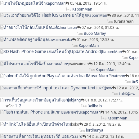
เกมไพ่จับหมูออนไลน์จ้า
KapomMan
05 พ.ย. 2013, 19:51 น.
KapomMan
โดย
แวะเอาตัวอย่างวีดีโอ Flash iOS Game มาให้ดูค
KapomMan
30 ส.ค. 2013, 11
turanarean
โดย
ทำอย่างไรให้กลับเป็นเหมือนเดิม
nontason
07 ก.ค. 2013, 01:03 น.
Buob Marley
โดย
ทำแฟลชติดต่อฐานข้อมูล
kawaiinawaka
01 ก.ค. 2013, 12:53 น.
KapomMan
โดย
3D Flash iPhone Game เกมส์ใหม่จ้า(Update Android)
KapomMan
01 ก.ค.
Kapo
โดย
มีโปรแกรม อะไรที่ใช้สร้างงานคล้ายๆ
waiwaiman
12 มี.ค. 2013, 12:40 น.
KapomMan
โดย
[solved] สั่งให้ gotoAndPlay แล้วตามด้วย loadMovieNum ?
inatmon
18 ก.
จักรี
โดย
ขอถามเกี่ยวกับการใช้ input text และ Dynamic text
LukK@ew
12 ส.ค. 2012,
LukK@ew
โดย
การเก็บข้อมูลและเรียกข้อมูลในflash
jubjang
01 ส.ค. 2012, 17:27 น.
1
2
หน้า
Bellbells
โดย
Flash เกมส์บน iPhone เกมส์แรกของผมครับ
KapomMan
14 ก.ค. 2012, 13:45
KapomMan
โดย
ทำ link ไปไฟล์อื่นแล้วเปิดหน้าต่างใหม
koko
29 มิ.ย. 2012, 18:27 น.
lordhunya
โดย
ขายงาน สื่อการเรียน พุทธประวัติ แอน
PGzard
14 มิ.ย. 2012, 13:13 น.