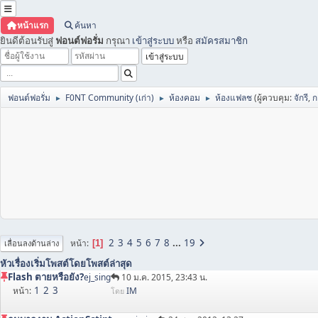
หน้าแรก
ค้นหา
ยินดีต้อนรับสู่
ฟอนต์ฟอรั่ม
กรุณา
เข้าสู่ระบบ
หรือ
สมัครสมาชิก
ฟอนต์ฟอรั่ม
F0NT Community (เก่า)
ห้องคอม
ห้องแฟลช
(ผู้ควบคุม:
จักรี
,
ก
►
►
►
2
3
4
5
6
7
8
...
19
หน้า
1
เลื่อนลงด้านล่าง
หัวเรื่อง
เริ่มโพสต์โดย
โพสต์ล่าสุด
Flash ตายหรือยัง?
ej_sing
10 ม.ค. 2015, 23:43 น.
1
2
3
หน้า
IM
โดย