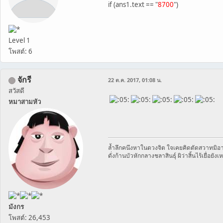
if (ans1.text == "
8700
")
Level 1
โพสต์: 6
จักรี
22 ต.ค. 2017, 01:08 น.
สวัสดี
หมาสามหัว
ล้ำลึกคนึงหาในดวงจิต ใจเคยคิดตัดสวาทมิอา
ดั่งก้านบัวหักกลางชลาสินธุ์ ผิว่าสิ้นไร้เยื่อยังเ
มังกร
โพสต์: 26,453