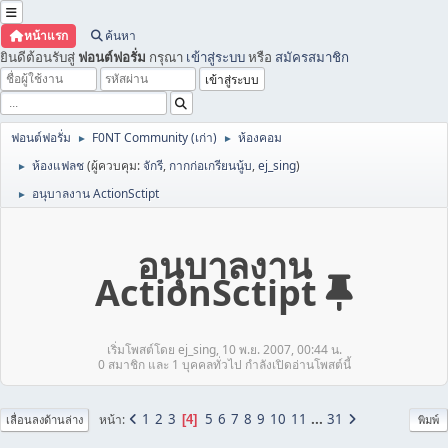
หน้าแรก
ค้นหา
ยินดีต้อนรับสู่
ฟอนต์ฟอรั่ม
กรุณา
เข้าสู่ระบบ
หรือ
สมัครสมาชิก
ฟอนต์ฟอรั่ม
F0NT Community (เก่า)
ห้องคอม
►
►
ห้องแฟลช
(ผู้ควบคุม:
จักรี
,
กากก่อเกรียนนู้บ
,
ej_sing
)
►
อนุบาลงาน ActionSctipt
►
อนุบาลงาน
ActionSctipt
เริ่มโพสต์โดย ej_sing, 10 พ.ย. 2007, 00:44 น.
0 สมาชิก และ 1 บุคคลทั่วไป กำลังเปิดอ่านโพสต์นี้
1
2
3
5
6
7
8
9
10
11
...
31
หน้า
4
เลื่อนลงด้านล่าง
พิมพ์