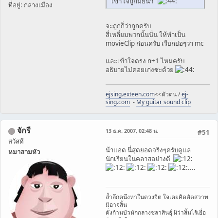
เข้าใจถูกมั๊ยน๊า
ที่อยู่: กลางเมือง
จะถูกก็ว่าถูกครับ
สี่เหลี่ยมพวกนั้นนั่น ให้ทำเป็น
movieClip ก่อนครับ เรียกย่อๆว่า mc
และเข้าใจตรง n+1 ไหมครับ
อธิบายไม่ค่อยเก่งซะด้วย
ejsing.exteen.com
<<ตัวตน /
ej-
sing.com
-
My guitar sound clip
จักรี
13 ธ.ค. 2007, 02:48 น.
#51
สวัสดี
น้าแอด นี่สุดยอดจริงๆครับดูแล
หมาสามหัว
นักเรียนในคลาสอย่างดี
....
ล้ำลึกคนึงหาในดวงจิต ใจเคยคิดตัดสวาท
มิอาจสิ้น
ดั่งก้านบัวหักกลางชลาสินธุ์ ผิว่าสิ้นไร้เยื่อ