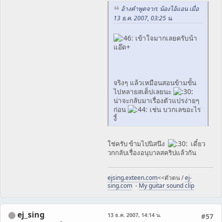
อ้างคำพูดจาก: น้องไอ้แอน เมื่อ
13 ธ.ค. 2007, 03:25 น.
เข้าใจมากเลยครับน้า
แอ๊ด+
จริงๆ แล้วเหมือนสอนข้ามขั้น
ไปหลายสเต็ปเลยนะ
น่าจะกลับมาเรื่องตัวแปรง่ายๆ
ก่อน
เช่น บวกเลขอะไร
งี้
ใช่ครับ ข้ามไปนิสนึง
เดี๋ยว
วกกลับเรื่องอนุบาลสคริปแล้วกัน
ejsing.exteen.com
<<ตัวตน /
ej-
sing.com
-
My guitar sound clip
ej_sing
13 ธ.ค. 2007, 14:14 น.
#57