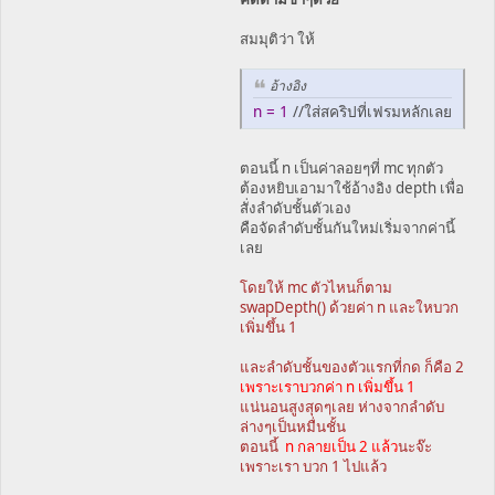
สมมุติว่า ให้
อ้างอิง
n = 1
//ใส่สคริปที่เฟรมหลักเลย
ตอนนี้ n เป็นค่าลอยๆที่ mc ทุกตัว
ต้องหยิบเอามาใช้อ้างอิง depth เพื่อ
สั่งลำดับชั้นตัวเอง
คือจัดลำดับชั้นกันใหม่เริ่มจากค่านี้
เลย
โดยให้ mc ตัวไหนก็ตาม
swapDepth() ด้วยค่า n และใหบวก
เพิ่มขึ้น 1
และลำดับชั้นของตัวแรกที่กด ก็คือ 2
เพราะเราบวกค่า n เพิ่มขึ้น 1
แน่นอนสูงสุดๆเลย ห่างจากลำดับ
ล่างๆเป็นหมื่นชั้น
ตอนนี้
n กลายเป็น 2 แล้ว
นะจ๊ะ
เพราะเรา บวก 1 ไปแล้ว