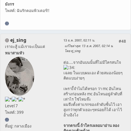
มังกร
โพสต์: ฉันรักคอมพิวเตอร์!!
ej_sing
13 ธ.ค. 2007, 02:11 น.
#48
แก้ไขล่าสุด
: 13 ธ.ค. 2007, 02:14 น.
เราจะสู้ แม้เราจะเป็นแค่
โดย ej_sing
หมาสามหัว
ต่อ....จากอันบนนั้นที่ไม่มีใครสนใจ
เฉลย ในแบบผมเอง ด้วยสมองน้อยๆ
คิดแบบง่ายๆ
เพราะี้จำไม่ได้หรอก ว่า mc อันไหน
สร้างก่อนหลัง mc อันไหนอยู่ลำดับที่
เท่าไร ใช่ไหมจ๊ะ
ผมจึงตั้งค่าแรกของลำดับชั้นไว้ เอา
Level 7
สูงกว่าทุกตัวเยอะๆหน่อยก็ได้ เอาไว้
โพสต์: 399
อ้างอิงไง
จากตรงนี้ ถ้าใครเผลอมาอ่าน ลอง
ที่อยู่: กลางเมือง
คิดตามช้าๆด้วย