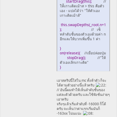
startDrag(this);
//
ให้้เกาะติดเม้าส > this คือตัว
เอง - แปลได้ว่า "ให้ตัวเอง
เกาะติดเม้าส์"
this.swapDepths(_root.n+1
);
// เซ็
ทลำดับชั้นของตัวเองด้วยค่า n
อีกและให้บวกเพิ่มขึ้น 1 ค่า
}
on(release){
//เมื่อปล่อยปุ่ม
stopDrag();
//"ให้
ตัวเองเลิกเกาะติด"
}
เอาสคริปนี้ใส่ใน mc ทั้งห้าตัว ก็จะ
ได้ตามตัวอย่างนี้แล้วครับ
// อันนี้ผมทำให้เห็นลำดับชั้นของ
แต่ละตัวด้วยครับ และใช้ฟังชั่นง่ายๆ
เอาครับ
จริงๆแล้วเริ่มลำดับที่ -16000 ก็ไ้ด้
ครับ จะเห็นว่าค่าแรกเริ่มมันก็
-163xx โน่นแน่ะ