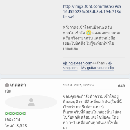
http://img2.f0nt.com/flash/29d9
16d550236c0f3db8eb194c713d
fe.swf
หวังว่าคงเข้าใจกันบ้างนะครับ
หากไม่เข้าใจ
ลองค่อยๆอ่านนะ
ครับ จริงง่ายๆครับ แต่ตัวหนังสือ
เยอะไปนิดนึง ไม่รู้จะพิมพ์ทำไม
เยอะแยะ
ejsing.exteen.com
<<ตัวตน /
ej-
sing.com
-
My guitar sound clip
เกดลดา
13 ธ.ค. 2007, 02:23 น.
#49
เป็น
ขอบคุณค่ะกำลังทำความเข้าใจอยู่
คือสมมุติ เรามีสี่เหลี่ยม 5 อัน (ในที่นี้
เรียกว่า mc รึเปล่า แหะๆ)
ก็เอาสคริปที่พี่สอนในกล่องนั่น ใส่ลง
ไปกับทุกสี่เหลี่ยมเลยใช่มั้ยคะ โดย
เดอะวาฬ
ค่า n+1 เหมือนกันทุกอันเลยใช่มั้ย
โพสต์: 3,528
คะ