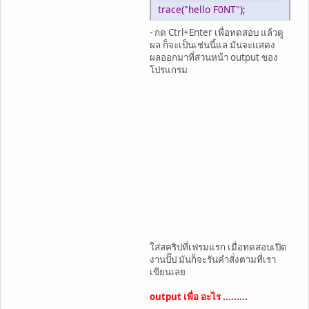
trace("hello F0NT");
- กด Ctrl+Enter เพื่อทดสอบ แล้วดู
ผล ก็จะเป็นเช่นนี้แล มันจะแสดง
ผลออกมาที่ส่วนหน้า output ของ
โปรแกรม
ใส่สคริปที่เฟรมแรก เมื่อทดสอบเปิด
งานปั๊ป มันก็จะรันคำสั่งตามที่เรา
เขียนเลย
output เพื่อ อะไร .........