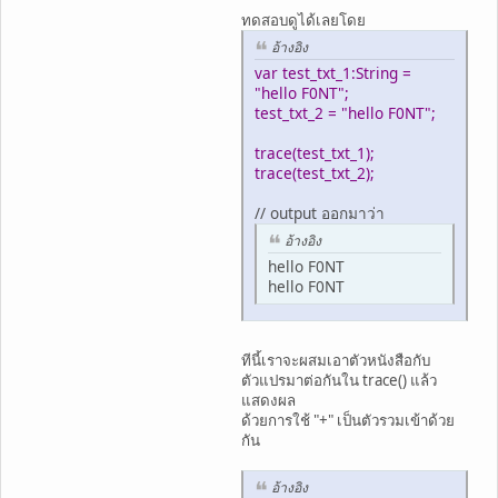
ทดสอบดูได้เลยโดย
อ้างอิง
var test_txt_1:String =
"hello F0NT";
test_txt_2 = "hello F0NT";
trace(test_txt_1);
trace(test_txt_2);
// output ออกมาว่า
อ้างอิง
hello F0NT
hello F0NT
ทีนี้เราจะผสมเอาตัวหนังสือกับ
ตัวแปรมาต่อกันใน trace() แล้ว
แสดงผล
ด้วยการใช้ "+" เป็นตัวรวมเข้าด้วย
กัน
อ้างอิง