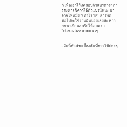
ก็ เพื่อเอาไว้ทดสอบตัวแปรต่างๆ กา
รส่งค่่า เช็คว่าไอ้ตัวแปรนั้นน่ะ มา
จากไหนมีค่าเท่าไร ฯลฯ สารพัด
ต่อไปจะใช้งานมันบ่อยเลยล่ะ หาก
อยากเขียนสคริปให้งานเรา
Interavtive แบบแนวๆ
- อันนี้ตัวช่วยเบื้องต้นที่ควรใช้บ่อยๆ