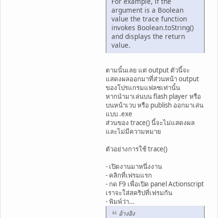
For example, if the
argument is a Boolean
value the trace function
invokes Boolean.toString()
and displays the return
value.
ตามนั้นเลย แต่ output ตัวนี้จะ
แสดงผลออกมาที่ส่วนหน้า output
ของโปรแกรมแฟลชเท่านั้น
หากนำมาเล่นบน flash player หรือ
บนหน้าเวบ หรือ publish ออกมาเล่น
แบบ .exe
ส่วนของ trace() นี้จะไม่แสดงผล
และไม่มีความหมาย
ตัวอย่างการใช้ trace()
- เปิดงานมาหนึ่งงาน
- คลิกที่เฟรมแรก
- กด F9 เพื่อเปิด panel Actionscript
เราจะใส่สคริปที่เฟรมกัน
- พิมพ์ว่า...
อ้างอิง