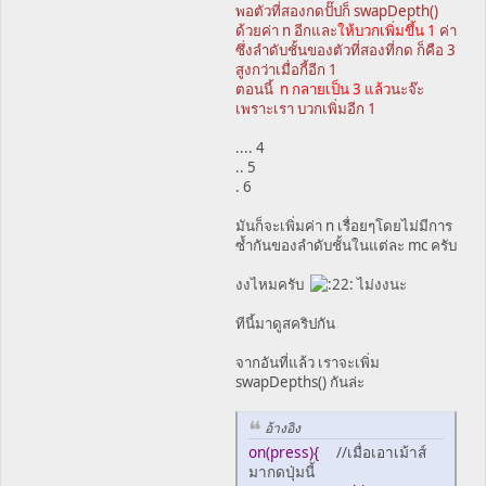
พอตัวที่สองกดปั๊ปก็ swapDepth()
ด้วยค่า n อีกและ
ให้บวกเพิ่มขึ้น 1
ค่า
ซึ่งลำดับชั้นของตัวที่สองที่กด ก็คือ 3
สูงกว่าเมื่อกี้อีก 1
ตอนนี้
n กลายเป็น 3 แล้ว
นะจ๊ะ
เพราะเรา บวกเพิ่มอีก 1
.... 4
.. 5
. 6
มันก็จะเพิ่มค่า n เรื่อยๆโดยไม่มีการ
ซ้ำกันของลำดับชั้นในแต่ละ mc ครับ
งงไหมครับ
ไม่งงนะ
ทีนี้มาดูสคริปกัน
จากอันที่แล้ว เราจะเพิ่ม
swapDepths() กันล่ะ
อ้างอิง
on(press){
//เมื่อเอาเม้าส์
มากดปุ่มนี้