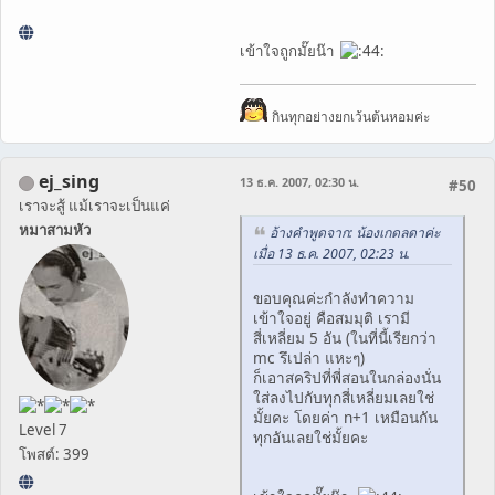
เข้าใจถูกมั๊ยน๊า
กินทุกอย่างยกเว้นต้นหอมค่ะ
ej_sing
13 ธ.ค. 2007, 02:30 น.
#50
เราจะสู้ แม้เราจะเป็นแค่
หมาสามหัว
อ้างคำพูดจาก: น้องเกดลดาค่ะ
เมื่อ 13 ธ.ค. 2007, 02:23 น.
ขอบคุณค่ะกำลังทำความ
เข้าใจอยู่ คือสมมุติ เรามี
สี่เหลี่ยม 5 อัน (ในที่นี้เรียกว่า
mc รึเปล่า แหะๆ)
ก็เอาสคริปที่พี่สอนในกล่องนั่น
ใส่ลงไปกับทุกสี่เหลี่ยมเลยใช่
มั้ยคะ โดยค่า n+1 เหมือนกัน
Level 7
ทุกอันเลยใช่มั้ยคะ
โพสต์: 399