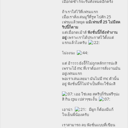
เมื่อกดซ้ำ ก็จะรันทั้งหมดอีกครั้ง
ถ้าเราใส่ไว้ที่เฟรมแรก
เมื่อเราสั่งเล่นมูวี่ที่รูท ไปสัก 25
เฟรมแล้วหยุด
แม้เฟรมที่ 25 ไม่มีสค
ริปนี้ก็ตาม
แต่เมื่อกดเม้าส์
ฟังชั่นนี้ก็ยังทำงาน
อยู่
เพราะเราได้ประกาศไว้ตั้งแต่
แรกแล้วไงครับ
ไม่งงนะ
แต่ อ้าววว ยังงี้ก็ไม่ถูกหลักการน่ะสิ
เพราะไอ้ mc ที่เราต้องการสั่งงานมัน
อยู่เฟรมแรก
พอเราเล่นเลยมา มันไม่มี mc ตัวนั้น
อยู่ ฟังชั่นนี้ก็ไม่จำเป็นที่จะใช้น่ะสิ
เออ ใช่เลย สคริปก็รันฟรีๆน่ะ
สิ กิน cpu เปล่าๆซะงั้น
เอาน่า
มีผูก ก็ต้องมีแก้
ใจเย็นพี่น้องครับ
เราสามารถ ลบ ฟังชั่นแบบที่เขียน