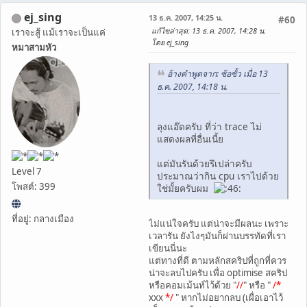
ej_sing
13 ธ.ค. 2007, 14:25 น.
#60
แก้ไขล่าสุด
: 13 ธ.ค. 2007, 14:28 น.
เราจะสู้ แม้เราจะเป็นแค่
โดย ej_sing
หมาสามหัว
อ้างคำพูดจาก: ซ้อซั้ว เมื่อ 13
ธ.ค. 2007, 14:18 น.
ลุงแอ๊ดครับ ที่ว่า trace ไม่
แสดงผลที่อื่นเนี้ย
แต่มันรันด้วยรึเปล่าครับ
Level 7
ประมาณว่ากิน cpu เราไปด้วย
โพสต์: 399
ใช่มั้ยครับผม
ที่อยู่: กลางเมือง
ไม่แน่ใจครับ แต่น่าจะมีผลนะ เพราะ
เวลารัน ยังไงๆมันก็ผ่านบรรทัดที่เรา
เขียนนี่นะ
แต่ทางที่ดี ตามหลักสคริปที่ถูกที่ควร
น่าจะลบไปครับ เพื่อ optimise สคริป
หรือคอมเม้นท์ไว้ด้วย "
//
" หรือ "
/*
xxx
*/
" หากไม่อยากลบ (เผื่อเอาไว้