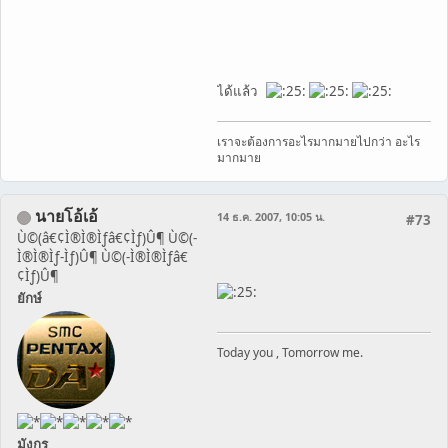
ได้แล้ว
เราจะต้องการอะไรมากมายไปกว่า อะไร
มากมาย
นายโอ้เอ้
14 ธ.ค. 2007, 10:05 น.
#73
Ù©(â€¢Ì®Ì®Ìƒâ€¢Ìƒ)Û¶ Ù©(-
Ì®Ì®Ìƒ-Ìƒ)Û¶ Ù©(-Ì®Ì®Ìƒâ€
¢Ìƒ)Û¶
ยักษ์
Today you , Tomorrow me.
มังกร