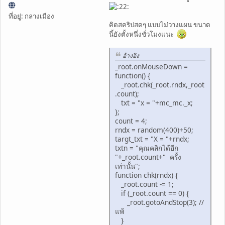
ที่อยู่: กลางเมือง
คิดสคริปสดๆ แบบไม่วางแผน ขนาด
นี้ยังตั้งหนึ่งชั่วโมงแน่ะ
อ้างอิง
_root.onMouseDown =
function() {
_root.chk(_root.rndx,_root
.count);
txt = "x = "+mc_mc._x;
};
count = 4;
rndx = random(400)+50;
targt_txt = "X = "+rndx;
txtn = "คุณคลิกได้อีก
"+_root.count+" ครั้ง
เท่านั้น";
function chk(rndx) {
_root.count -= 1;
if (_root.count == 0) {
_root.gotoAndStop(3); //
แพ้
}