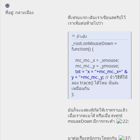
ที่อยู่: กลางเมือง
ที่เฟรมแรก เดิมเราเขียนสคริปไว้
เราเพิ่มต่อท้ายไปว่า
อ้างอิง
_root.onMouseDown =
function() {
mc_mc._x = _xmouse;
mc_mc._y = _ymouse;
txt = "x = "+mc_mc._x+" &
y = "+mc_mc._y;
// จำวิธีที่ให้
ลอง trace() ได้ไหม นั่นล่ะ
เหมือนกัน
};
มันก็จะแสดงพิกัดให้เราทราบแล้ว
เมื่อเรากดเมา้ส์ หรือเมื่อ event
mouseDown มีการกระทำ
มาต่อเรื่องหนักกระโหลกกัน