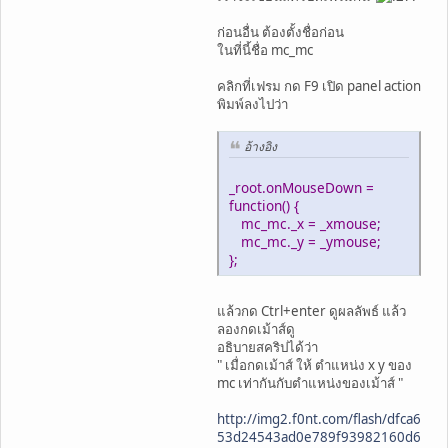
ก่อนอื่น ต้องตั้งชื่อก่อน
ในที่นี้ชื่อ mc_mc
คลิกที่เฟรม กด F9 เปิด panel action
พิมพ์ลงไปว่า
อ้างอิง
_root.onMouseDown =
function() {
mc_mc._x = _xmouse;
mc_mc._y = _ymouse;
};
แล้วกด Ctrl+enter ดูผลลัพธ์ แล้ว
ลองกดเม้าส์ดู
อธิบายสคริปได้ว่า
" เมื่อกดเม้าส์ ให้ ตำแหน่ง x y ของ
mc เท่ากันกับตำแหน่งของเม้าส์ "
http://img2.f0nt.com/flash/dfca6
53d24543ad0e789f93982160d6