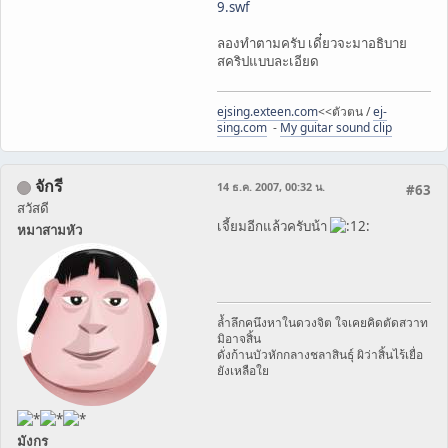
9.swf
ลองทำตามครับ เดี๋ยวจะมาอธิบาย
สคริปแบบละเอียด
ejsing.exteen.com
<<ตัวตน /
ej-
sing.com
-
My guitar sound clip
จักรี
14 ธ.ค. 2007, 00:32 น.
#63
สวัสดี
เจี้ยมอีกแล้วครับน้า
หมาสามหัว
ล้ำลึกคนึงหาในดวงจิต ใจเคยคิดตัดสวาท
มิอาจสิ้น
ดั่งก้านบัวหักกลางชลาสินธุ์ ผิว่าสิ้นไร้เยื่อ
ยังเหลือใย
มังกร