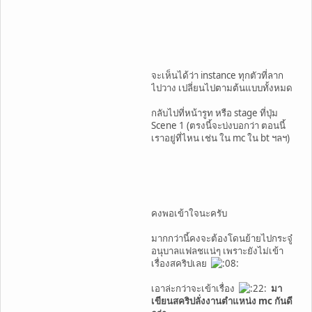
จะเห็นได้ว่า instance ทุกตัวที่ลาก
ไปวาง เปลี่ยนไปตามต้นแบบทั้งหมด
กลับไปที่หน้ารูท หรือ stage ที่ปุ่ม
Scene 1 (ตรงนี้จะบ่งบอกว่า ตอนนี้
เราอยู่ที่ไหน เช่น ใน mc ใน bt ฯลฯ)
คงพอเข้าใจนะครับ
มากกว่านี้คงจะต้องโดนย้ายไปกระจู๋
อนุบาลแฟลชแน่ๆ เพราะยังไม่เข้า
เรื่องสคริปเลย
เอาล่ะกว่าจะเข้าเรื่อง
มา
เขียนสคริปลั่งงานตำแหน่ง mc กันดี