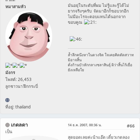
มันอยุ่ในระดับที่ผม ไม่รู้และรู้ได้ไม่
หมาสามหัว
ยากจริงๆครับ จัดมาอีกก็ขอบวกอีก
ไม่มีอะไรจะตอบแทนได้นอกจาก
ขอบคูณ
ล้ำลึกคนึงหาในดวงจิต ใจเคยคิดตัดสวาท
มิอาจสิ้น
ดั่งก้านบัวหักกลางชลาสินธุ์ ผิว่าสิ้นไร้เยื่อ
ยังเหลือใย
มังกร
โพสต์: 26,453
ลูกชาวนา ฝึกกระบี่
ที่อยู่: thailand
เกดลดา
14 ธ.ค. 2007, 00:36 น.
#66
เป็น
สุดยอดเลยค่ะน้าแอ๊ด เดี๋ยวเกดลอง