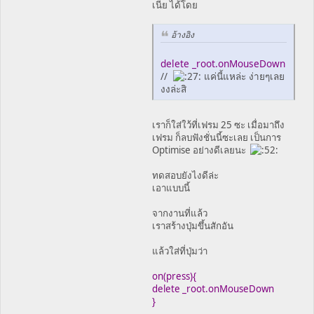
เนี่ย ได้โดย
อ้างอิง
delete _root.onMouseDown
//
แค่นี้แหล่ะ ง่ายๆเลย
งงล่ะสิ
เราก็ใส่ใว้ที่เฟรม 25 ซะ เมื่อมาถึง
เฟรม ก็ลบฟังชั่นนี้ซะเลย เป็นการ
Optimise อย่างดีเลยนะ
ทดสอบยังไงดีล่ะ
เอาแบบนี้
จากงานที่แล้ว
เราสร้างปุ่มขึ้นสักอัน
แล้วใส่ที่ปุ่มว่า
on(press){
delete _root.onMouseDown
}