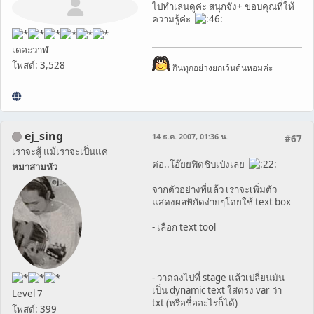
ไปทำเล่นดูค่ะ สนุกจัง+ ขอบคุณที่ให้
ความรู้ค่ะ
เดอะวาฬ
โพสต์: 3,528
กินทุกอย่างยกเว้นต้นหอมค่ะ
ej_sing
14 ธ.ค. 2007, 01:36 น.
#67
เราจะสู้ แม้เราจะเป็นแค่
ต่อ..โอ๊ยยฟิตชิบเป๋งเลย
หมาสามหัว
จากตัวอย่างที่แล้ว เราจะเพิ่มตัว
แสดงผลพิกัดง่ายๆโดยใช้ text box
- เลือก text tool
- วาดลงไปที่ stage แล้วเปลี่ยนมัน
เป็น dynamic text ใส่ตรง var ว่า
Level 7
txt (หรือชื่ออะไรก็ได้)
โพสต์: 399