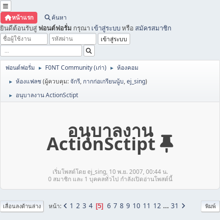
หน้าแรก
ค้นหา
ยินดีต้อนรับสู่
ฟอนต์ฟอรั่ม
กรุณา
เข้าสู่ระบบ
หรือ
สมัครสมาชิก
ฟอนต์ฟอรั่ม
F0NT Community (เก่า)
ห้องคอม
►
►
ห้องแฟลช
(ผู้ควบคุม:
จักรี
,
กากก่อเกรียนนู้บ
,
ej_sing
)
►
อนุบาลงาน ActionSctipt
►
อนุบาลงาน
ActionSctipt
เริ่มโพสต์โดย ej_sing, 10 พ.ย. 2007, 00:44 น.
0 สมาชิก และ 1 บุคคลทั่วไป กำลังเปิดอ่านโพสต์นี้
1
2
3
4
6
7
8
9
10
11
12
...
31
หน้า
5
เลื่อนลงด้านล่าง
พิมพ์