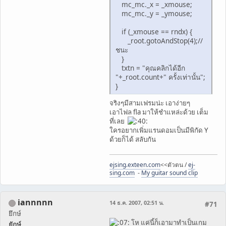
mc_mc._x = _xmouse;
mc_mc._y = _ymouse;
if (_xmouse == rndx) {
_root.gotoAndStop(4);//
ชนะ
}
txtn = "คุณคลิกได้อีก
"+_root.count+" ครั้งเท่านั้น";
}
จริงๆมีสามเฟรมน่ะ เอาง่ายๆ
เอาไฟล fla มาให้ชำแหล่ะด้วย เต็ม
ที่เลย
ใครอยากเพิ่มแรนดอมเป็นมีพิกัด Y
ด้วยก็ได้ สลับกัน
ejsing.exteen.com
<<ตัวตน /
ej-
sing.com
-
My guitar sound clip
iannnnn
14 ธ.ค. 2007, 02:51 น.
#71
ยึกษ์
โห แค่นี้ก็เอามาทำเป็นเกม
ยักษ์