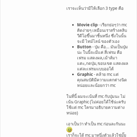
เราจะเห็นว่ามีให้เลือก 3 type คือ
Movie clip
- เรียกย่อๆว่า mc
คิดง่ายๆ เหมือนเราสร้างคลิบ
วีดีโอขึ้นมาชิ้นหนึ่ง ซึ่งในนั้น
จะมี ไทม์ไลน์ ของตัวเอง
Button
- ปุ่ม คือ... มันเป็นปุ่ม
น่ะ ในนี้จะมีแค่ สี่เฟรม คือ
เฟรม แสดงผล,เม้าส์มา
แตะ,กดปุ่ม,ขอบเขต แสดงผล
แต่ละเฟรมแบบออโต้
Graphic
- คล้าย mc แต่
คุณสมบัติมีความแตกต่างนิด
หน่อยและน้อยกว่า mc
ในที่นี้ ผมจะเน้นที่ mc กับปุ่มนะ ไม่
เน้น Graphic (ไม่ค่อยใด้ใช้น่ะครับ
ใช้แต่ mc ใครมาอธิบายความต่าง
หน่อย)
เอาเป็นว่า ทำเป็น mc ก่อนละกันนะ
เราก็จะใด้ mc มาหนึ่งตัวแล้วใช่มั๊ย