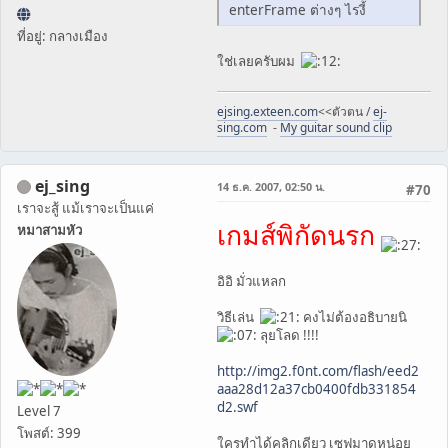
enterFrame ต่างๆ ไรงี้
ที่อยู่: กลางเมือง
ใช่เลยครับผม
ejsing.exteen.com
<<ตัวตน /
ej-
sing.com
-
My guitar sound clip
ej_sing
14 ธ.ค. 2007, 02:50 น.
#70
เราจะสู้ แม้เราจะเป็นแค่
เกมส์พิกัดนรก
หมาสามหัว
อิอิ มั่วแหลก
วิธีเล่น
คงไม่ต้องอธิบายนิ
ลุยโลด !!!!
http://img2.f0nt.com/flash/eed2
aaa28d12a37cb0400fdb331854
d2.swf
Level 7
โพสต์: 399
ใครทำได้คลิกเดียว เซฟมาดูหน่อย