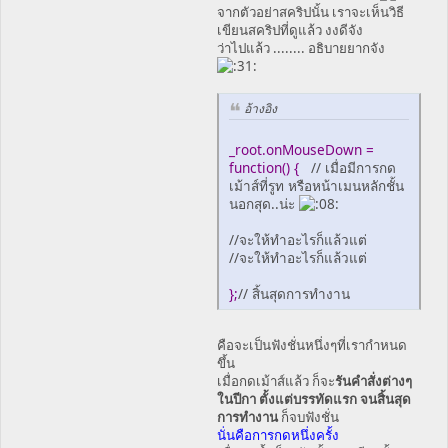
จากตัวอย่าสคริปนั้น เราจะเห็นวิธี
เขียนสคริปที่ดูแล้ว งงดีจัง
ว่าไปแล้ว ........ อธิบายยากจัง
อ้างอิง
_root.onMouseDown =
function() {
// เมื่อมีการกด
เม้าส์ที่รูท หรือหน้าเมนหลักชั้น
นอกสุด..น่ะ
//จะให้ทำอะไรก็แล้วแต่
//จะให้ทำอะไรก็แล้วแต่
};
// สิ้นสุดการทำงาน
คือจะเป็นฟังชั่นหนึ่งๆที่เรากำหนด
ขึ้น
เมื่อกดเม้าส์แล้ว ก็จะ
รันคำสั่งต่างๆ
ในปีกา ตั้งแต่บรรทัดแรก จนสิ้นสุด
การทำงาน
ก็จบฟังชั่น
นั่นคือการกดหนึ่งครั้ง