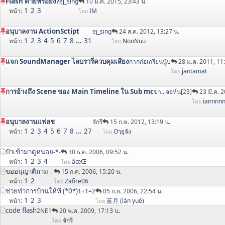
Flash ตายหรือยัง?
ej_sing
10 ม.ค. 2015, 23:43 น.
1
2
3
หน้า
IM
โดย
อนุบาลงาน ActionSctipt
ej_sing
24 ส.ค. 2012, 13:27 น.
1
2
3
4
5
6
7
8
...
31
หน้า
NooNuu
โดย
แจก SoundManager ไลบรารี่ควบคุมเสียง
กากก่อเกรียนนู้บ
28 ม.ค. 2011, 11
jantamat
โดย
การอ้างถึง Scene ของ Main Timeline ใน Sub mc
ขา...จอห์น[23]
23 มี.ค. 
iannnn
โดย
อนุบาลงานแฟลช
จักรี
15 ก.พ. 2012, 13:19 น.
1
2
3
4
5
6
7
8
...
27
หน้า
Oๅยุจัง
โดย
ป๋าเข้ามาดูหน่อย
-*-
30 ธ.ค. 2006, 09:52 น.
1
2
3
4
หน้า
âœŒ
โดย
ขออนุญาติถาม
-.-
15 ก.ค. 2006, 15:20 น.
1
2
หน้า
Zafire06
โดย
ช่วยทำการบ้านให้ที (*0*)
1+1=2
05 ก.ย. 2006, 22:54 น.
1
2
3
หน้า
蓝月 (lán yuè)
โดย
code flash
2NE1
20 พ.ค. 2009, 17:13 น.
จักรี
โดย