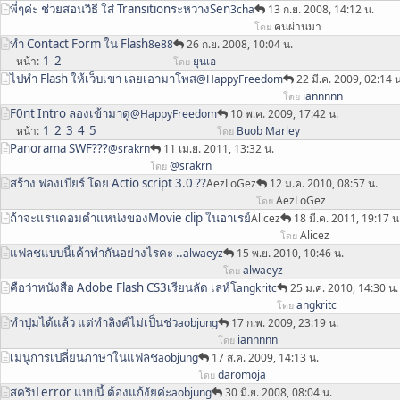
พี่ๆค่ะ ช่วยสอนวิธี ใส่ Transitionระหว่างSen
3cha
13 ก.ย. 2008, 14:12 น.
คนผ่านมา
โดย
ทำ Contact Form ใน Flash
8e88
26 ก.ย. 2008, 10:04 น.
1
2
หน้า
ยุนเอ
โดย
ไปทำ Flash ให้เว็บเขา เลยเอามาโพส
@HappyFreedom
22 มี.ค. 2009, 02:14 น
iannnnn
โดย
F0nt Intro ลองเข้ามาดู
@HappyFreedom
10 พ.ค. 2009, 17:42 น.
1
2
3
4
5
หน้า
Buob Marley
โดย
Panorama SWF???
@srakrn
11 เม.ย. 2011, 13:32 น.
@srakrn
โดย
สร้าง ฟองเบียร์ โดย Actio script 3.0 ??
AezLoGez
12 ม.ค. 2010, 08:57 น.
AezLoGez
โดย
ถ้าจะแรนดอมตำแหน่งของMovie clip ในอาเรย์
Alicez
18 มี.ค. 2011, 19:17 น
Alicez
โดย
แฟลชแบบนี้เค้าทำกันอย่างไรคะ ..
alwaeyz
15 พ.ย. 2010, 10:46 น.
alwaeyz
โดย
คือว่าหนังสือ Adobe Flash CS3เรียนลัด เล่ห์โ
angkritc
25 ม.ค. 2010, 14:30 น.
angkritc
โดย
ทำปุ่มได้แล้ว แต่ทำลิงค์ไม่เป็นช่ว
aobjung
17 ก.พ. 2009, 23:19 น.
iannnnn
โดย
เมนูการเปลี่ยนภาษาในแฟลช
aobjung
17 ส.ค. 2009, 14:13 น.
daromoja
โดย
สคริป error แบบนี้ ต้องแก้งัยค่ะ
aobjung
30 มิ.ย. 2008, 08:04 น.