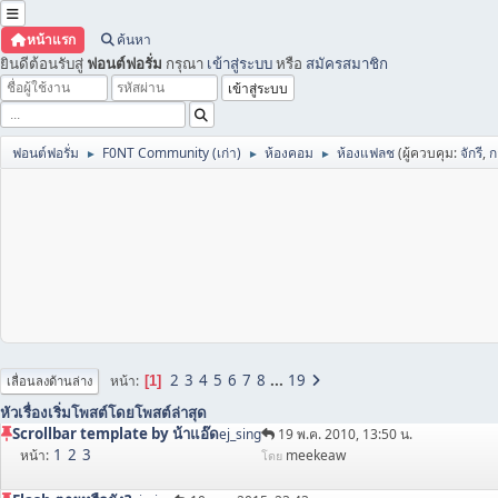
หน้าแรก
ค้นหา
ยินดีต้อนรับสู่
ฟอนต์ฟอรั่ม
กรุณา
เข้าสู่ระบบ
หรือ
สมัครสมาชิก
ฟอนต์ฟอรั่ม
F0NT Community (เก่า)
ห้องคอม
ห้องแฟลช
(ผู้ควบคุม:
จักรี
,
ก
►
►
►
2
3
4
5
6
7
8
...
19
หน้า
1
เลื่อนลงด้านล่าง
หัวเรื่อง
เริ่มโพสต์โดย
โพสต์ล่าสุด
Scrollbar template by น้าแอ๊ด
ej_sing
19 พ.ค. 2010, 13:50 น.
1
2
3
หน้า
meekeaw
โดย