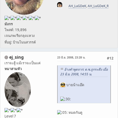
AH_LuGDeK
,
AH_LuGDeK_R
มังกร
โพสต์: 19,896
เจนภพเรียกลุงแหวง
ที่อยู่: บ้านโนนสวรรค์
ej_sing
23 มิ.ย. 2008, 23:28 น.
#12
เราจะสู้ แม้เราจะเป็นแค่
หมาสามหัว
อ้างคำพูดจาก: ด.ช.ภูกระดึง เมื่อ
23 มิ.ย. 2008, 14:55 น.
บายน้าแอ๊ด
หมดกันตู
Level 7