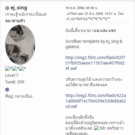
ej_sing
18 พ.ค. 2008, 04:38 น.
แก้ไขล่าสุด
: 23 มิ.ย. 2008, 14:51 น. โดย
เราจะสู้ แม้เราจะเป็นแค่
à¹„à¸­à¹‰à¹à¸­à¸™à¸™à¸™à¸™à¸™
หมาสามหัว
อันนี้เดี๋ยวเอามา
แฉ และ แจก
Scrollbar templete by ej_sing &
galahut
http://img2.f0nt.com/flash/02f7
51fb935aeee11507aac407f6d2
4f.swf
Level 7
ปรับความสูงได้ และความกว้างจะ
โพสต์: 399
ออโต้ตาม mc ที่แสดงผล
http://img2.f0nt.com/flash/422a
ที่อยู่: กลางเมือง
1a0b0df1ec76e039e33de86a02
cd.swf
และอื่นๆอีกจึ๋งนึง
ตอนนี้ยังมั่วๆอยู่นิดหน่อย เพราะมั่ว
มาตั้งแต่ต้นเลย
สคริปยาว
เหยียดเลยอ่ะ