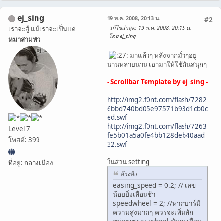
ej_sing
19 พ.ค. 2008, 20:13 น.
#2
แก้ไขล่าสุด
: 19 พ.ค. 2008, 20:15 น.
เราจะสู้ แม้เราจะเป็นแค่
โดย ej_sing
หมาสามหัว
มาแล้วๆ หลังจากมั่วๆอยู่
นานหลายนาน เอามาให้ใช้กันสนุกๆ
- Scrollbar Template by ej_sing -
http://img2.f0nt.com/flash/7282
6bbd740bd05e97571b93d1cb0c
ed.swf
http://img2.f0nt.com/flash/7263
Level 7
fe5b01a5a0fe4bb128deb40aad
โพสต์: 399
32.swf
ในส่วน setting
ที่อยู่: กลางเมือง
อ้างอิง
easing_speed = 0.2; // เลข
น้อยยิ่งเลื่อนช้า
speedwheel = 2; //หากบาร์มี
ความสูงมากๆ ควรจะเพิ่มสัก
หน่อยเพราะ wheel มันจะเลื่อน