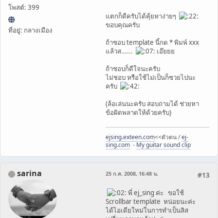
โพสต์: 399
แตกก็ดีครับได้คุ้ยหาง่ายๆ
ขอบคุณครับ
ที่อยู่: กลางเมือง
ถ้าชอบ template นี้กด * พิมพ์ xxx
แล้วส......
เอ๊ยยย
ถ้าชอบก็ดีใจนะครับ
ไม่ชอบ หรือใช้ไม่เป็นก็ซวยไปนะ
ครับ
(ล้อเล่นนะครับ สอบถามได้ ช่วยหา
ข้อผิดพลาดให้ด้วยครับ)
ejsing.exteen.com
<<ตัวตน /
ej-
sing.com
-
My guitar sound clip
sarina
25 ก.ค. 2008, 16:48 น.
#13
พี่ ej_sing ค่ะ ขอใช้
Scrollbar template หน่อยนะค่ะ
ได้ไอเดียใหม่ในการทำเป็นลิส