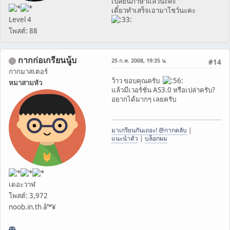
เปลี่ยนภาษาแล้วน่ะค่ะ
เดี๋ยวทำเสร็จเอามาโชว์นะคะ
Level 4
โพสต์: 88
กากก่อเกรียนนู้บ
25 ก.ค. 2008, 19:35 น.
#14
กากมาสเตอร์
ว้าว ขอบคุณครับ
หมาสามหัว
แล้วมีเวอร์ชั่น AS3.0 หรือเปล่าครับ?
อยากได้มากๆ เลยครับ
มาเกรียนกันเถอะ! @กากคลับ
|
แนะนำตัว
|
บล็อกผม
เดอะวาฬ
โพสต์: 3,972
noob.in.th â™¥