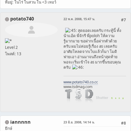
ที่อยู่: ในไร่ ในสวน ใน <3 เทอว์
potato740
22 พ.ค. 2008, 15:47 น.
#7
สุดยอดเลยครับ กระทู้นี้ ทั้ง
น้าแอ้ด พี่จักรี พี่poloh ให้ความ
รู้มากมาย ขอฝากเนื้อฝากตัวด้วย
ครับ ผมไม่ค่อยรู้เรื่อง as เลยครับ
Level 2
อาศัยโหลดจากเว็บแล้วก็มา โมดิ
โพสต์: 13
ฟายเอา อ่านมาจนถึงหน้าสุดท้าย
พอจะเริ่มเข้าใจ as มากขึ้นขอบคุณ
ครับ
www.potato740.co.cc
www.tsdmag.com
iannnnn
23 มิ.ย. 2008, 14:14 น.
#8
ยึกษ์