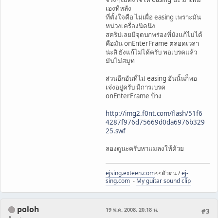
เองทีหลัง
ที่ตั้งใจคือ ไม่เผื่อ easing เพราะมัน
หน่วงเครื่องนิดนึง
สคริปเลยมีจุดบกพร่องที่ยังแก้ไม่ได้
คือมัน onEnterFrame ตลอดเวลา
น่ะสิ ยังแก้ไม่ได้ครับ พอเบรคแล้ว
มันไม่สมูท
ส่วนอีกอันที่ไม่ easing อันนั้นก็พอ
เจ๋งอยู่ครับ มีการเบรค
onEnterFrame บ้าง
http://img2.f0nt.com/flash/51f6
4287f976d75669d0da6976b329
25.swf
ลองดูนะครับหาแมลงให้ด้วย
ejsing.exteen.com
<<ตัวตน /
ej-
sing.com
-
My guitar sound clip
poloh
19 พ.ค. 2008, 20:18 น.
#3