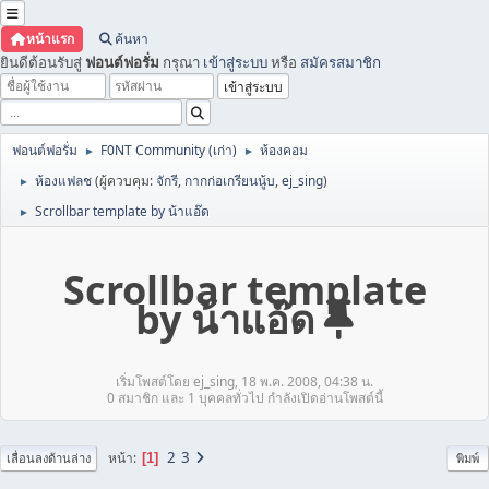
หน้าแรก
ค้นหา
ยินดีต้อนรับสู่
ฟอนต์ฟอรั่ม
กรุณา
เข้าสู่ระบบ
หรือ
สมัครสมาชิก
ฟอนต์ฟอรั่ม
F0NT Community (เก่า)
ห้องคอม
►
►
ห้องแฟลช
(ผู้ควบคุม:
จักรี
,
กากก่อเกรียนนู้บ
,
ej_sing
)
►
Scrollbar template by น้าแอ๊ด
►
Scrollbar template
by น้าแอ๊ด
เริ่มโพสต์โดย ej_sing, 18 พ.ค. 2008, 04:38 น.
0 สมาชิก และ 1 บุคคลทั่วไป กำลังเปิดอ่านโพสต์นี้
2
3
หน้า
1
เลื่อนลงด้านล่าง
พิมพ์