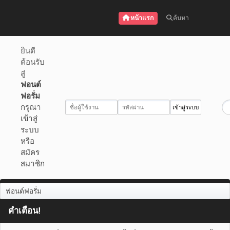
หน้าแรก
ค้นหา
ยินดี
ต้อนรับ
สู่
ฟอนต์
ฟอรั่ม
กรุณา
เข้าสู่
ระบบ
หรือ
สมัคร
สมาชิก
ฟอนต์ฟอรั่ม
คำเตือน!