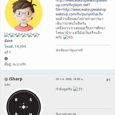
http://www.wakeupwakeupwake
up.com/flvplayer.swf?
file=http://www.wakeupwakeup
wakeup.com/flv/punyothai.flv
พอดีว่าเพื่อนคงไปถ่ายรายการมา
เห็นว่าน่าสนใจดีครับ
เหมือนว่าเราเคยคุยเรื่องการศึกษา
ไทยมาบ้าง แต่นี่มันเป็นจริงแล้ว
ครับ
มังกร
โพสต์: 14,394
นักเขียนการ์ตูนรายปี
อุงิ !!
ที่อยู่: ณ บางรัก
iSharp
29 ก.พ. 2008, 18:09 น.
#1
และ
กำลังดูครับ
รับงานถ่ายภาพ