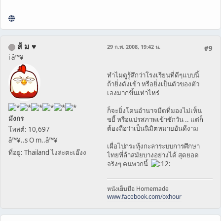
ส้ ม ♥
29 ก.พ. 2008, 19:42 น.
#9
i â™¥
ทำไมตูรู้สึกว่าโรงเรียนที่ดีๆแบบนี้
ถ้ายิ่งดังเข้า หรือยิ่งเป็นตัวของตัว
เองมากขึ้นเท่าไหร่
ก็จะยิ่งโดนอำนาจมืดที่มองไม่เห็น
มังกร
ขยี้ หรือแปรสภาพเข้าซักวัน .. แต่ก็
ต้องถือว่าเป็นนิมิตหมายอันดีงาม
โพสต์: 10,697
â™¥..s O m..â™¥
เผื่อไปกระทุ้งกะลาระบบการศึกษา
ที่อยู่: Thailand ไงล่ะตะเอ๊งง
ไทยที่ล้าสมัยบางอย่างได้ สุดยอด
จริงๆ คนพวกนี้
หนังเย็บมือ Homemade
www.facebook.com/oxhour