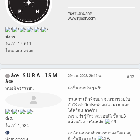
รับงานถ่ายภาพ
www.rpash.com
มังกร
โพสต์: 15,611
ไม่หล่อแต่อร่อย
âœ– S U R A L I S M
29 ก.พ. 2008, 20:19 น.
#12
âœ–
น่าชื่นชมจริง ๆ ครับ
พันธมิตรสุราชน
ว่าแต่ว่า เด็กที่จบมา จะสามารถปรับ
ตัวให้เข้ากับประชาคมโลกภายนอก
ได้หรือเปล่าครับ
เพราะว่า รู้สึกว่าจะสอนถึงชั้น ม.3
พี่เสือ
แล้วหลังจากนั้นหล่ะ
โพสต์: 1,984
เราโดนครอบด้วยกรอบของสังคมอยู่
อีกชั้นนึงนะครับ
ที่อยู่: google