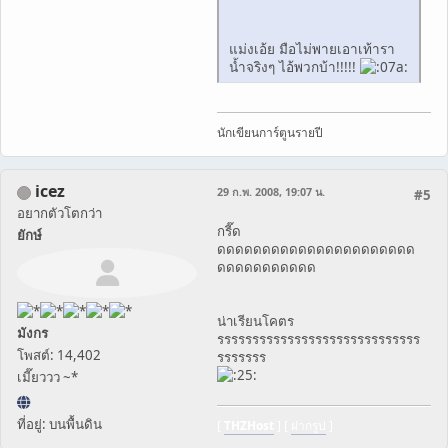
แม่งเอ้ย มือไม่พายเอาเท้ารา
น้ำจริงๆ ไอ้พวกบ้า!!!!!
นักเขียนการ์ตูนรายปี
icez
29 ก.พ. 2008, 19:07 น.
#5
อยากตัวโตกว่า
กรี๊ด
ยักษ์
ดดดดดดดดดดดดดดดดดดดดดด
ดดดดดดดดดดด
น่าเรียนโคตร
มังกร
รรรรรรรรรรรรรรรรรรรรรรรรรรรรร
โพสต์: 14,402
รรรรรรร
เมี๊ยววว ~*
ที่อยู่: บนพื้นดิน
[
THZHost
] [
ฝากรูป
]