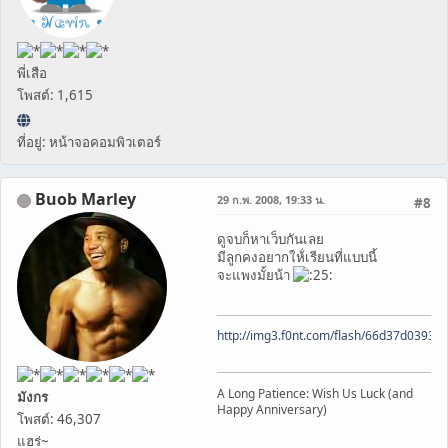
พี่เสือ
โพสต์: 1,615
ที่อยู่: หน้าจอคอมพิวเตอร์
Buob Marley
29 ก.พ. 2008, 19:33 น.
#8
ดูจบก็หาเว็บกันเลย
มีลูกคงอยากให้่เรียนที่แบบนี้
จะแพงมั้ยน้า
http://img3.f0nt.com/flash/66d37d0393
A Long Patience: Wish Us Luck (and
มังกร
Happy Anniversary)
โพสต์: 46,307
แฮร่~