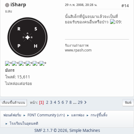
iSharp
29 ก.พ. 2008, 20:28 น.
#14
และ
นั้นสิเด็กที่นู้นจบมาแล้วจะเป็นที่
ยอมรับของคนอื่นหรือป่าว
รับงานถ่ายภาพ
www.rpash.com
มังกร
โพสต์: 15,611
ไม่หล่อแต่อร่อย
2
3
4
5
6
7
8
...
29
หน้า
1
เลื่อนขึ้นด้านบน
พิมพ์
ฟอนต์ฟอรั่ม
F0NT Community (เก่า)
แตกฟอง
กระจู๋ขึ้นหิ้ง
►
►
►
โรงเรียนในอุดมคติ
►
SMF 2.1.7 © 2026
,
Simple Machines