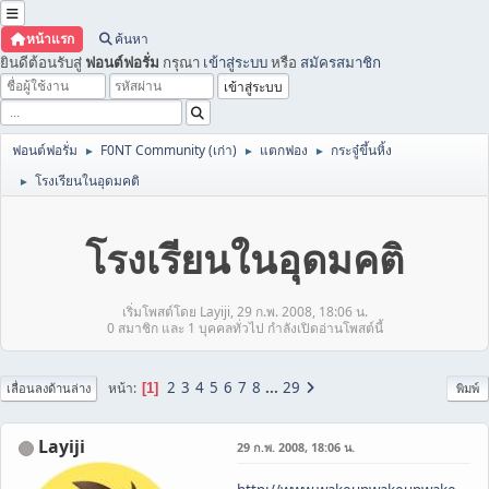
หน้าแรก
ค้นหา
ยินดีต้อนรับสู่
ฟอนต์ฟอรั่ม
กรุณา
เข้าสู่ระบบ
หรือ
สมัครสมาชิก
ฟอนต์ฟอรั่ม
F0NT Community (เก่า)
แตกฟอง
กระจู๋ขึ้นหิ้ง
►
►
►
โรงเรียนในอุดมคติ
►
โรงเรียนในอุดมคติ
เริ่มโพสต์โดย Layiji, 29 ก.พ. 2008, 18:06 น.
0 สมาชิก และ 1 บุคคลทั่วไป กำลังเปิดอ่านโพสต์นี้
2
3
4
5
6
7
8
...
29
หน้า
1
เลื่อนลงด้านล่าง
พิมพ์
Layiji
29 ก.พ. 2008, 18:06 น.