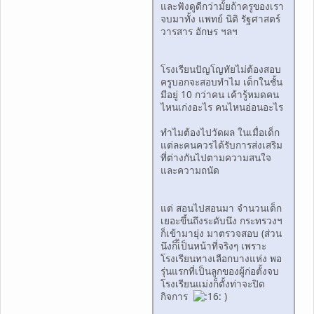
และฟังดูดีกว่ามั้ยถ้าครูของเรา
จบมาทั้ง แพทย์ นิติ รัฐศาสตร์
วารสาร อักษร ฯลฯ
โรงเรียนปัญโญทัยไม่ต้องสอบ
ครูบอกจะสอบทำไม เด็กในชั้น
มีอยู่ 10 กว่าคน เค้ารู้หมดคน
ไหนเก่งอะไร คนไหนอ่อนอะไร
ทำไมต้องไปวัดผล ในเมื่อเด็ก
แต่ละคนควรได้รับการส่งเสริม
ที่ต่างกันไปตามความสนใจ
และความถนัด
แต่ สอนไปสอนมา จำนวนเด็ก
เยอะขึ้นถึงระดับนึง กระทรวงฯ
ก็เข้ามายุ่ง มาตรวจสอบ (ส่วน
นึงก็เ็้ป็นหน้าที่จริงๆ เพราะ
โรงเรียนทางเลือกบางแห่ง พอ
รุ่นแรกที่เป็นลูกของผู้ก่อตั้งจบ
โรงเรียนแม่งก็ตั้งท่าจะปิด
กิจการ
)