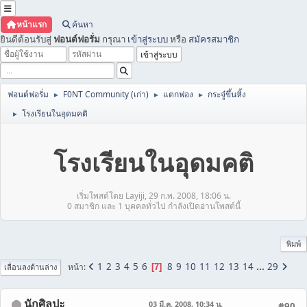
หน้าแรก
ค้นหา
ยินดีต้อนรับสู่
ฟอนต์ฟอรั่ม
กรุณา
เข้าสู่ระบบ
หรือ
สมัครสมาชิก
ฟอนต์ฟอรั่ม
F0NT Community (เก่า)
แตกฟอง
กระจู๋ขึ้นหิ้ง
►
►
►
โรงเรียนในอุดมคติ
►
โรงเรียนในอุดมคติ
เริ่มโพสต์โดย Layiji, 29 ก.พ. 2008, 18:06 น.
0 สมาชิก และ 1 บุคคลทั่วไป กำลังเปิดอ่านโพสต์นี้
พิมพ์
1
2
3
4
5
6
8
9
10
11
12
13
14
...
29
หน้า
7
เลื่อนลงด้านล่าง
นักศิลปะ
03 มี.ค. 2008, 10:34 น.
#90