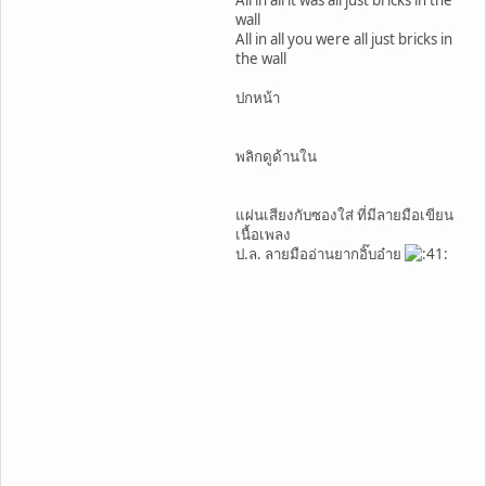
All in all it was all just bricks in the
wall
All in all you were all just bricks in
the wall
ปกหน้า
พลิกดูด้านใน
แผ่นเสียงกับซองใส่ ที่มีลายมือเขียน
เนื้อเพลง
ป.ล. ลายมืออ่านยากอิ๊บอ๋าย