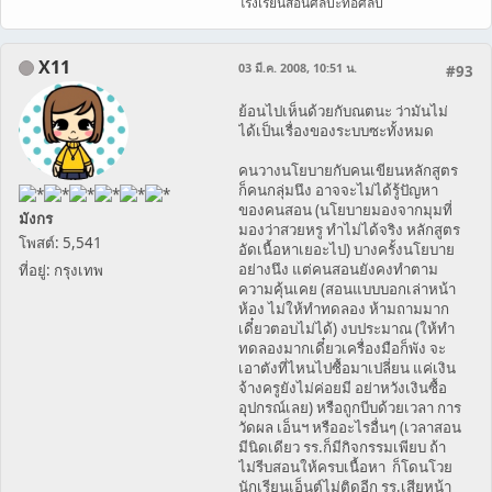
โรงเรียนสอนศิลปะทอศิลป์
X11
03 มี.ค. 2008, 10:51 น.
#93
ย้อนไปเห็นด้วยกับณตนะ ว่ามันไม่
ได้เป็นเรื่องของระบบซะทั้งหมด
คนวางนโยบายกับคนเขียนหลักสูตร
ก็คนกลุ่มนึง อาจจะไม่ได้รู้ปัญหา
ของคนสอน (นโยบายมองจากมุมที่
มังกร
มองว่าสวยหรู ทำไม่ได้จริง หลักสูตร
โพสต์: 5,541
อัดเนื้อหาเยอะไป) บางครั้งนโยบาย
อย่างนึง แต่คนสอนยังคงทำตาม
ที่อยู่: กรุงเทพ
ความคุ้นเคย (สอนแบบบอกเล่าหน้า
ห้อง ไม่ให้ทำทดลอง ห้ามถามมาก
เดี๋ยวตอบไม่ได้) งบประมาณ (ให้ทำ
ทดลองมากเดี๋ยวเครื่องมือก็พัง จะ
เอาตังที่ไหนไปซื้อมาเปลี่ยน แค่เงิน
จ้างครูยังไม่ค่อยมี อย่าหวังเงินซื้อ
อุปกรณ์เลย) หรือถูกบีบด้วยเวลา การ
วัดผล เอ็นฯ หรืออะไรอื่นๆ (เวลาสอน
มีนิดเดียว รร.​ก็มีกิจกรรมเพียบ ถ้า
ไม่รีบสอนให้ครบเนื้อหา ก็โดนโวย
นักเรียนเอ็นต์ไม่ติดอีก รร.เสียหน้า