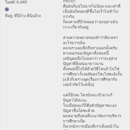
กระเป๋า
โพสต์: 6,449
คือมันก็แย่ไม่มากไม่น้อย และเท่าที่
เห็นมันก็ค่อยๆดีขึ้นไม่เร็วไม่ช้าไป
ที่อยู่: ที่นี่บ้าง ที่นั่นบ้าง
กว่ากัน
ก็คงตามที่ป้าหน่อยว่า ทุกอย่างมัน
เกาะเกี่ยวกันอยู่
ส่วนความหมายของคำว่าล้มเหลว
อะไรยาวๆนั่น
คงเพราะผมนึกถึงทางออกมั้งครับ
ทางออกของปัญหาทั้งหมดนี้
เผอิญผมนึกไม่ออกว่า เราจะลุล่วง
ปัญหาที่สั่งสมมายาวนาน
ทั้งหมดนี้ไปได้ด้วยวิธีไหนถ้าไม่ใช่
การศึกษา ก็เลยฟันธงโชะไปซะยังงั้น
(แล้วก็เพราะพูดเรื่องการศึกษากัน
เลยจำกัดไว้แค่นั้น)
แต่ก็อีกล่ะ ใครมันจะเข้ามาแก้
ปัญหาได้ล่ะนะ
ในเมื่อคนแก้ก็คือตัวปัญหาซะเอง
ปัญหาชิ้นโตซะด้วย
ผมหมายถึงคนที่จะมาจัดการบริหาร
การศึกษาเนี่ย
ก็พวกนักการเมืองที่เราเห็นหน้าใน