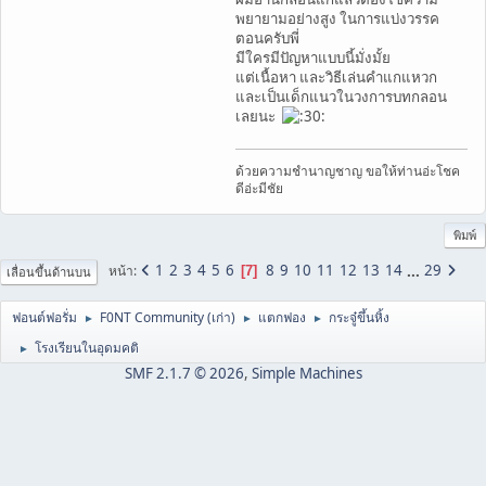
พยายามอย่างสูง ในการแบ่งวรรค
ตอนครับพี่
มีใครมีปัญหาแบบนี้มั่งมั้ย
แต่เนื้อหา และวิธีเล่นคำแกแหวก
และเป็นเด็กแนวในวงการบทกลอน
เลยนะ
ด้วยความชำนาญชาญ ขอให้ท่านอ่ะโชค
ดีอ่ะมีชัย
พิมพ์
1
2
3
4
5
6
8
9
10
11
12
13
14
...
29
หน้า
7
เลื่อนขึ้นด้านบน
ฟอนต์ฟอรั่ม
F0NT Community (เก่า)
แตกฟอง
กระจู๋ขึ้นหิ้ง
►
►
►
โรงเรียนในอุดมคติ
►
SMF 2.1.7 © 2026
,
Simple Machines