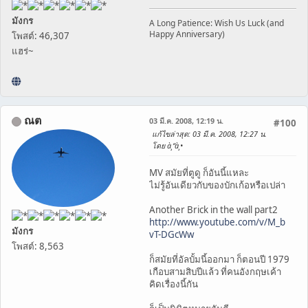
มังกร
A Long Patience: Wish Us Luck (and
Happy Anniversary)
โพสต์: 46,307
แฮร่~
ณต
03 มี.ค. 2008, 12:19 น.
#100
แก้ไขล่าสุด
: 03 มี.ค. 2008, 12:27 น.
โดย à¸“à¸•
MV สมัยที่ตูดู ก็อันนี้แหละ
ไม่รู้อันเดียวกับของบักเก้อหรือเปล่า
Another Brick in the wall part2
http://www.youtube.com/v/M_b
มังกร
vT-DGcWw
โพสต์: 8,563
ก็สมัยที่อัลบั้มนี้ออกมา ก็ตอนปี 1979
เกือบสามสิบปีแล้ว ที่คนอังกฤษเค้า
คิดเรื่องนี้กัน