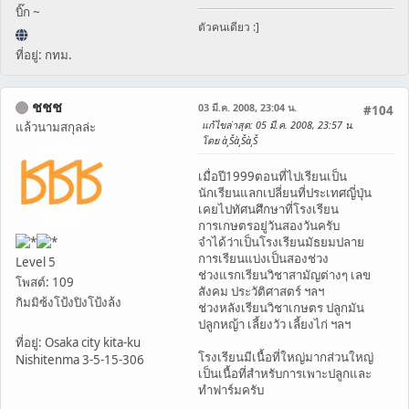
บิ๊ก ~
ตัวคนเดียว :]
ที่อยู่: กทม.
ชชช
03 มี.ค. 2008, 23:04 น.
#104
แก้ไขล่าสุด
: 05 มี.ค. 2008, 23:57 น.
แล้วนามสกุลล่ะ
โดย à¸Šà¸Šà¸Š
เมื่อปี1999ตอนที่ไปเรียนเป็น
นักเรียนแลกเปลี่ยนที่ประเทศญี่ปุ่น
เคยไปทัศนศึกษาที่โรงเรียน
การเกษตรอยู่วันสองวันครับ
จำได้ว่าเป็นโรงเรียนมัธยมปลาย
การเรียนแบ่งเป็นสองช่วง
Level 5
ช่วงแรกเรียนวิชาสามัญต่างๆ เลข
โพสต์: 109
สังคม ประวัติศาสตร์ ฯลฯ
กิมมิซ้งโป้งปิงโป้งล้ง
ช่วงหลังเรียนวิชาเกษตร ปลูกมัน
ปลูกหญ้า เลี้ยงวัว เลี้ยงไก่ ฯลฯ
ที่อยู่: Osaka city kita-ku
โรงเรียนมีเนื้อที่ใหญ่มากส่วนใหญ่
Nishitenma 3-5-15-306
เป็นเนื้อที่สำหรับการเพาะปลูกและ
ทำฟาร์มครับ