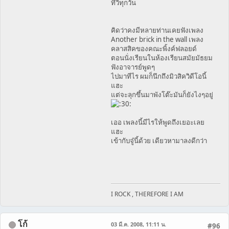
ทีวีทุกวัน
คิดว่าคงมีหลายท่านเคยฟังเพลง
Another brick in the wall เพลง
คลาสสิคของคณะพิ้งค์ฟลอยด์
ตอนนั่งเรียนในห้องเรียนสมัยมัธยม
ฟังอาจารย์พูดๆ
ไปมาทีไร ผมก็นึกถึงมิวสิควิดีโอนี้
แฮะ
แต่จะลุกขึ้นมาพังโต๊ะมันก็ยังไงๆอยู่
เออ เพลงนี้มีไรให้พูดถึงเยอะเลย
แฮะ
เข้ากับจู๋นี้ด้วย เดียวหามาลงดีกว่า
I ROCK , THEREFORE I AM
โก้
03 มี.ค. 2008, 11:11 น.
#96