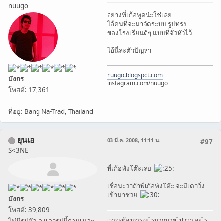
nuugo
อย่างที่เก้อพูดน่ะใช่เลย
ไอ้คนที่จะมาจัดระบบ รูปทรง
ของโรงเรียนดีๆ แบบที่จั่วหัวไว้
ไอ้นี่ล่ะตัวปัญหา
nuugo.blogspot.com
มังกร
instagram.com/nuugo
โพสต์: 17,361
ที่อยู่: Bang Na-Trad, Thailand
ยุนเอ
03 มี.ค. 2008, 11:11 น.
#97
S<3NE
พี่เก้อพังโต๊ะเลย
เชื่อนะว่าถ้าพี่เก้อพังโต๊ะ จะมีเต่าวิ่ง
เข้ามาช่วย
มังกร
โพสต์: 39,809
เราจะต้องการอะไรมากมายไปกว่า อะไร
ไม่มีรูปตัวเองเอารูปนี้ก่อนเนอะ