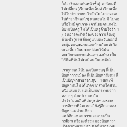
ก็ต้องรีบสอนกันหน้าชั้น) ค่านิยมที่
ไม่เปลี่ยน (เรียนเพื่อเอ็นท์ เรียนเพื่อ
ให้ใบประกาศอะไรสักใบ ไม่ว่าจะจบ
ไปทำอาชีพอะไร) คนสอนไม่มี ไม่พอ
หรือไม่มีคุณภาพ (ค่านิยมคนเก่งไม่
นิยมเป็นครู ไม่ได้เป็นครูด้วยใจรัก ฯ
) จนอาจจะถึงเรื่องของการเลี้ยงดู
ด้วยซ้ำ (การเลี้ยงดูแบบตะวันออกที่
จะอุ้มทะนุถนอมและป้อนกันแต่เกิด
ขณะที่ตะวันตกจะปล่อยให้มัน
ตะเกียกตะกายเล่นเอาเองบ้าง เป็น
วิธีคิดที่มันไม่เหมือนกันแต่ต้น)
เราถูกสอนให้มองเป็นส่วนๆ นี้เป็น
ปัญหาการเมือง นี้เป็นปัญหาสังคม นี้
เป็นปัญหาสาธารณสุข.. ฯ ขณะที่
ปัญหามันไม่ได้เกิดจากส่วนใดส่วน
หนึ่งเสมอไป แต่เป็นผลกระทบจาก
หลายๆ ส่วนประกอบกัน
คำว่า "ผลผลิตที่สมบูรณ์ของระบบ
การศึกษาที่ล้มเหลว" ยังรู้สึกว่ามอง
ปัญหาแค่ส่วนเดียว
แต่ก็อีกแหละ การมองแบบเป็น
holism หรือองค์รวม มองปัญหาว่า
เกิดจากหลายๆ สาเหตุที่มากระทบ