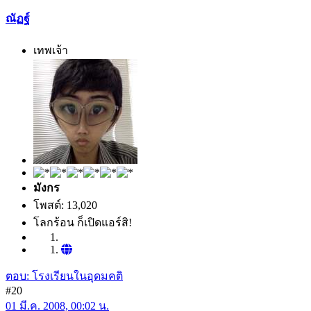
ณัฏฐ์
เทพเจ้า
มังกร
โพสต์: 13,020
โลกร้อน ก็เปิดแอร์สิ!
ตอบ: โรงเรียนในอุดมคติ
#20
01 มี.ค. 2008, 00:02 น.