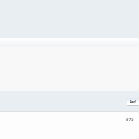
พิมพ์
#75