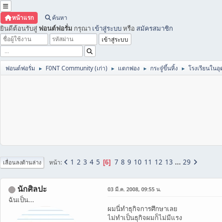
หน้าแรก
ค้นหา
ยินดีต้อนรับสู่
ฟอนต์ฟอรั่ม
กรุณา
เข้าสู่ระบบ
หรือ
สมัครสมาชิก
ฟอนต์ฟอรั่ม
F0NT Community (เก่า)
แตกฟอง
กระจู๋ขึ้นหิ้ง
โรงเรียนในอุ
►
►
►
►
1
2
3
4
5
7
8
9
10
11
12
13
...
29
หน้า
6
เลื่อนลงด้านล่าง
นักศิลปะ
03 มี.ค. 2008, 09:55 น.
ฉันเป็น...
ผมนี่ทำธุกิจการศึกษาเลย
ไม่ทำเป็นธุกิจผมก็ไม่มีแรง