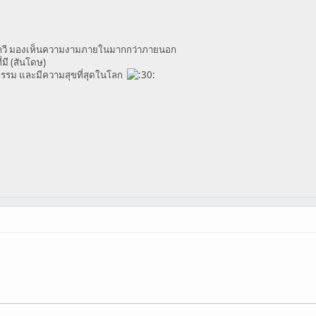
ทกวี มองเห็นความงามภายในมากกว่าภายนอก
่มี (สันโดษ)
กรรม และมีความสุขที่สุดในโลก