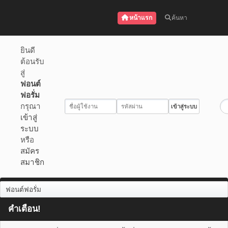
หน้าแรก
ค้นหา
ยินดี
ต้อนรับ
สู่
ฟอนต์
ฟอรั่ม
กรุณา
เข้าสู่
ระบบ
หรือ
สมัคร
สมาชิก
ฟอนต์ฟอรั่ม
คำเตือน!