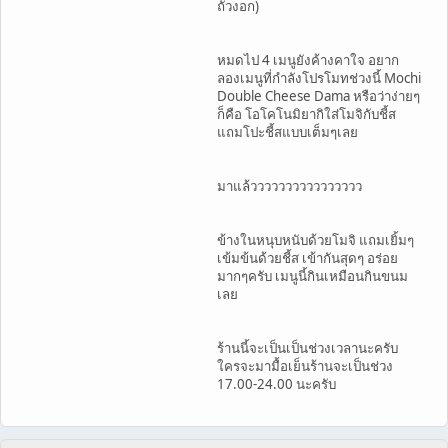
ถั่วงอก)
หมดไป 4 เมนูยังค้างคาใจ อยาก
ลองเมนูที่กำลังโปรโมทช่วงนี้ Mochi
Double Cheese Dama หรือว่าง่ายๆ
ก็คือ โอโคโนมิยากิใส่โมจิกับชี้ส
แถมโปะชี้สแบบเต็มๆเลย
มาแล้วววววววววววววววว
ข้างในหนุบหนับด้วยโมจิ แถมเยิ้มๆ
เข้มข้นด้วยชี้ส เข้ากันสุดๆ อร่อย
มากๆครับ เมนูนี้กินเหมือนกินขนม
เลย
ร้านนี้จะเป็นเป็นช่วงเวลานะครับ
ใครจะมามื้อเย็นร้านจะเป็นช่วง
17.00-24.00 นะครับ