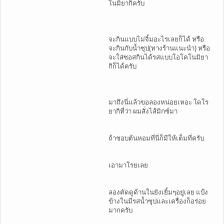
โนมิยากิครับ
จะกินแบบไม่จิ้มอะไรเลยก็ได้ หรือ
จะกินกับน้ำซุป(ทางร้านแนะนำ) หรือ
จะใส่ซอสกินได้รสแบบโอโคโนมิยา
กิก็ได้ครับ
มาถึงนี่แล้วขอลองหน่อยเหอะ โดโร
ยากิที่ว่า ผมสั่งไส้มิกซ์มา
ถ้าชอบต้นหอมที่นี่ก็มีให้เต็มที่ครับ
เอามาโรยเลย
ลองตัดดูด้านในยังเยิ้มๆอยู่เลย แป้ง
ข้างในมีรสน้ำซุปและเครื่องก็อร่อย
มากครับ