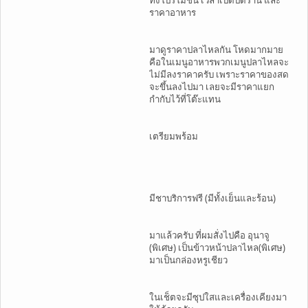
ทั้งโปรโมชั่น เวลาเปิดปิดร้าน และ
ราคาอาหาร
มาดูราคาปลาไหลกัน โหดมากมาย
คือในเมนูอาหารพวกเมนูปลาไหลจะ
ไม่มีลงราคาครับ เพราะราคาของสด
จะขึ้นลงไปมา เลยจะมีราคาแยก
กำกับไว้ที่โต๊ะแทน
เตรียมพร้อม
มีชาบริการฟรี (มีทั้งเย็นและร้อน)
มาแล้วครับ ที่ผมสั่งไปคือ อุนาจู
(พิเศษ) เป็นข้าวหน้าปลาไหล(พิเศษ)
มาเป็นกล่องหรูเชียว
ในเช็ตจะมีซุปใสและเครื่องเคียงมา