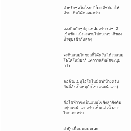
สำหรับชุดโดโรยากิก็จะมีซุปมาให้
ด้วย เติมได้ตลอดครับ
ลองกินกับซุปดู แหล่มครับ รสชาติ
เข้มข้น แป้งละลายไปกับรสชาติของ
น้ำซุป เข้ากันสุดๆ
จะกินแบบใส่ซอสก็ได้ครับ ได้รสแบบ
โอโคโนมิยากิ แต่ว่ารสสัมผัสจะนุ่ม
กว่า
ต่อด้วยเมนูโอโคโนมิยากิบ้างครับ
อันนี้สั่งเป็นหมูกับไข่ (แนะนำเลย)
คือไข่ที่ว่าจะเป็นแบบไข่กึ่งสุกกึ่งดิบ
อยู่บนหน้าเลยครับ เห็นแล้วน้ำลาย
ไหลเลยครับ
ผ่าปุ๊บเยิ้มมมมมมเลย