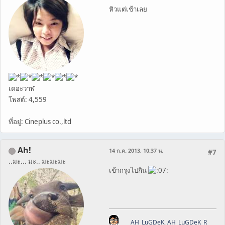
หิวแต่เช้าเลย
เดอะวาฬ
โพสต์: 4,559
ที่อยู่: Cineplus co.,ltd
Ah!
14 ก.ค. 2013, 10:37 น.
#7
..มะ... มะ.. มะมะมะ
เข้ากรุงไปกิน
AH_LuGDeK
,
AH_LuGDeK_R