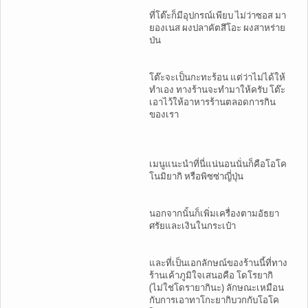
ที่โต๊ะก็มีอุปกรณ์เพียบ ไม่ว่าซอส มา
ยองเนส ผงปลาคัตสึโอะ ผงสาหร่าย
ป่น
โต๊ะจะเป็นกะทะร้อน แต่ว่าไม่ได้ให้
ทำเอง ทางร้านจะทำมาให้ครับ โต๊ะ
เอาไว้ให้อาหารร้านตลอดการกิน
ของเรา
เมนูแนะนำที่นี่แน่นอนนั่นก็คือโอโค
โนมิยากิ หรือพิซซ่าญี่ปุ่น
นอกจากนั้นก็เพิ่มเครื่องตามอัธยา
ศรัยและเงินในกระเป๋า
และที่เป็นเอกลักษณ์ของร้านนี้ที่ทาง
ร้านเค้าภูมิใจเสนอคือ โดโรยากิ
(ไม่ใช่โดรายากินะ) ลักษณะเหมือน
กับการเอาทาโกะยากิบวกกับโอโค