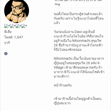
Ping
ขอตั้งใหม่เป็นกระทู้ส่วนตัวเลยแล้ว
กันครับ เพราะไม่รู้จะเอาไปลงที่ไหน
แล้ว
พี่เสือ
วันก่อนนั่งอ่าน Daco อยู่เห็นมี
แนะนำร้านโอโคโนมิยากิที่น่าสนใจ
โพสต์: 1,647
อยู่ร้านนึงใน Nihonmachi สุขุมวิท
บากิ
26 ชื่อร้านว่านันปู อ่านแล้วไม่รอช้า
ก็บึ่งไปลองซักหน่อย
Nihonmachi เป็นเวิ้งเน้นขายอาหาร
ญี่ปุ่นอยู่ในซอยสุขุมวิท 26 หลัง K-
Village เข้ามาลึกพอสมควรครับ ถ้า
มาจาก BTS แนะนำให้นั่งมอไซค์เข้า
มาจะดีกว่า
หน้าร้านครับ
เข้ามาร้านนี้ส่วนใหญ่ลูกค้าเป็นคน
ญี่ปุ่นซะมาก