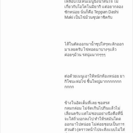
เหลือบไปเห็นเมนูนึงน่าสนใจ ไม่
เกี่ยวกับโอโคโนมิยากิ แต่อยากลอง
ซักหน่อย นั่นก็คือ Teppan Dashi
Maki เป็นไข่ม้วนซุปดาชิครับ
ไส้ในตัดออกมาน้ำซุปใสๆทะลักออก
มาเลยครับ ไข่ทอดมาบางๆแล้ว
ค่อยๆม้วน รสนุ่มมากๆๆๆ
ต่อด้วยเมนูเอาให้หนักท้องหน่อย ยา
กิโซบะห่อไข่ ชิ้นใหญ่มากกกกกกก
กกกก
ข้างในอัดเต็มที่เลย ซอสรส
กลมกล่อม ไม่จัดเกินไปกินแล้วไม่
เลี่ยนครับ แต่ไม่ชอบอย่างนึงคือที่นี่
จะใส่ถั่วงอกลงไป ทำให้รสมันโดด
ออกมาไปหน่อย ไม่ค่อยชอบเป็นการ
ส่วนตัว (คราวหน้าไปจะสั่งแบบไม่ใส่