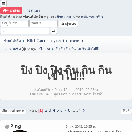
หน้าแรก
ค้นหา
ยินดีต้อนรับสู่
ฟอนต์ฟอรั่ม
กรุณา
เข้าสู่ระบบ
หรือ
สมัครสมาชิก
ฟอนต์ฟอรั่ม
F0NT Community (เก่า)
แตกฟอง
►
►
ชวนชิม
(ผู้ควบคุม:
eThics
)
ปิง ปิง ปิง กิน กิน กินเข้าไป!!!
►
►
ปิง ปิง ปิง กิน กิน กิน
เข้าไป!!!
เริ่มโพสต์โดย Ping, 13 ก.ค. 2013, 23:35 น.
0 สมาชิก และ 1 บุคคลทั่วไป กำลังเปิดอ่านโพสต์นี้
2
3
4
5
6
7
8
...
31
หน้า
1
เลื่อนลงด้านล่าง
พิมพ์
Ping
13 ก.ค. 2013, 23:35 น.
แก้ไขล่าสุด
: 13 ก.ค. 2013, 23:55 น. โดย