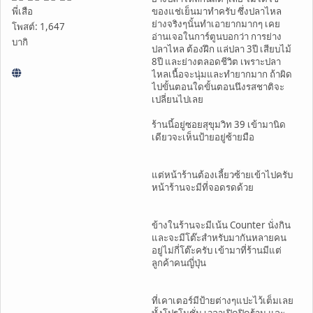
พี่เสือ
ของแช่เย็นมาทำครับ ซึ่งปลาไหล
ย่างจริงๆนั้นทำเอายากมากๆ เคย
โพสต์: 1,647
อ่านเจอในการ์ตูนบอกว่า การย่าง
บากิ
ปลาไหล ต้องฝึก แล่ปลา 3ปี เสียบไม้
8ปี และย่างตลอดชีวิต เพราะปลา
ไหลเนื้อจะนุ่มและทำยากมาก ถ้าผิด
ไปขั้นตอนใดขั้นตอนนึงรสชาติจะ
เปลี่ยนไปเลย
ร้านนี้อยู่ซอยสุขุมวิท 39 เข้ามานิด
เดียวจะเห็นป้ายอยู่ซ้ายมือ
แต่หน้าร้านต้องเลี้ยวซ้ายเข้าไปครับ
หน้าร้านจะมีที่จอดรดด้วย
ข้างในร้านจะมีเน้น Counter นั่งกิน
และจะมีโต๊ะสำหรับมากันหลายคน
อยู่ไม่กี่โต๊ะครับ เข้ามาที่ร้านมีแต่
ลูกค้าคนญี่ปุ่น
ที่เคาเตอร์มีป้ายต่างๆแปะไว้เต็มเลย