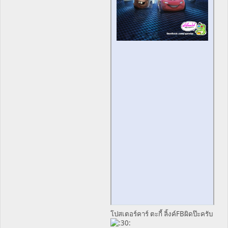
โปสเตอร์คาร์ ตะกี้ ลิ้งค์FBผิดป๊ะครับ