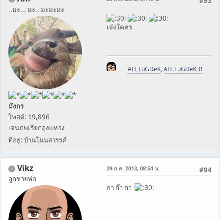
#93
..มะ... มะ.. มะมะมะ
เจ๋งโคตร
AH_LuGDeK
,
AH_LuGDeK_R
มังกร
โพสต์: 19,896
เจนภพเรียกลุงแหวง
ที่อยู่: บ้านโนนสวรรค์
Vikz
29 ก.ค. 2013, 08:54 น.
#94
ลูกชายพ่อ
กา ก๊า กา