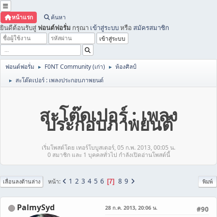
หน้าแรก
ค้นหา
ยินดีต้อนรับสู่
ฟอนต์ฟอรั่ม
กรุณา
เข้าสู่ระบบ
หรือ
สมัครสมาชิก
ฟอนต์ฟอรั่ม
F0NT Community (เก่า)
ห้องศิลป์
►
►
สะโต๊ดเปอร์ : เพลงประกอบภาพยนต์
►
สะโต๊ดเปอร์ : เพลง
ประกอบภาพยนต์
เริ่มโพสต์โดย เทอร์โบบูสเตอร์, 05 ก.พ. 2013, 00:05 น.
0 สมาชิก และ 1 บุคคลทั่วไป กำลังเปิดอ่านโพสต์นี้
1
2
3
4
5
6
8
9
หน้า
7
เลื่อนลงด้านล่าง
พิมพ์
PalmySyd
28 ก.ค. 2013, 20:06 น.
#90