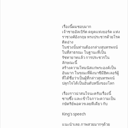
เรื่องนี้ผมชอบมาก
เจ้าชายอัลเบิร์ต ดยุคแห่งยอร์ค แห่ง
ราชวงศ์อังกฤษ ทรงประชวรด้วยโรค
ติดอ่าง
ในช่วงนั้นท่านต้องกล่างสุนทรพจน์
ในที่สาธรณะ ในฐานะที่เป็น
รัชทายาทแล้ว การประชวรใน
ลักษณะนี้
สร้างความโทมนัสแก่พระองค์เป็น
อันมาก ในขณะที่ฝั่งนาซีมีฮิตเลอร์ผู้
ที่ได้ชื่อว่าเป็นผู้ที่กล่าวสุนทรพจน์
ปลุกใจได้เป็นอันดับหนึ่งของโลก
เรื่องราวน่าสนใจนะครับเรื่องนี้
ซาบซึ้ง และเข้าใจภาวะความเป็น
กษัตริย์พอควรเลยทีเดียว กับ
King's speech
แนะนำเลย ภาพสวยมากๆด้วย