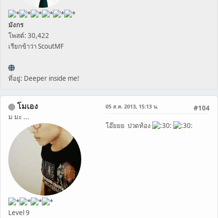
มังกร
โพสต์: 30,422
เรียกข้าว่า ScoutMF
ที่อยู่: Deeper inside me!
โมเอง
05 ส.ค. 2013, 15:13 น.
#104
ม มะ ...
โอ๊ยยย ปวดท้อง
Level 9