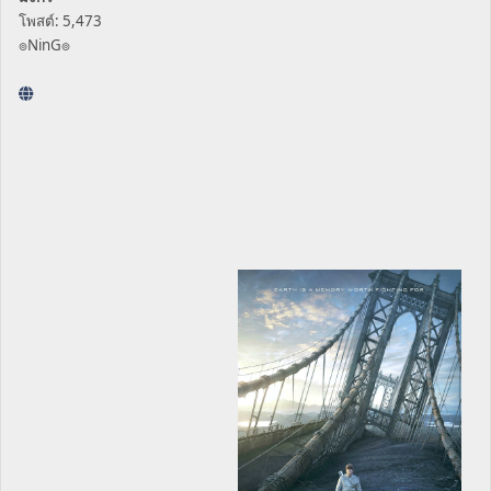
โพสต์: 5,473
๏NinG๏