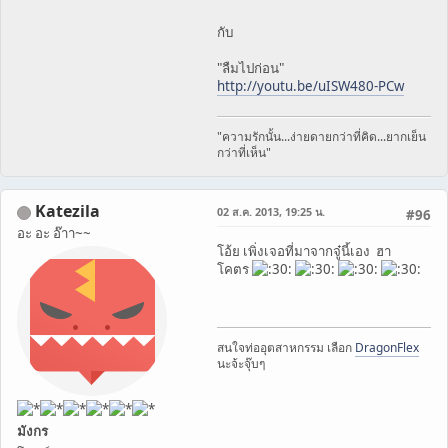
กับ
"ลืมไปก่อน"
http://youtu.be/uISW480-PCw
"ความรักนั้น...ง่ายดายกว่าที่คิด...ยากเย็น
กว่าที่เห็น"
Katezila
02 ส.ค. 2013, 19:25 น.
#96
อะ อะ อ๊าา~~
โอ้ย เพิ่งเจอที่มาจากจู๋นี้เอง ฮา
โคตร
สนใจท่ออุตสาหกรรม​ เลือก
DragonFlex
นะจ้ะ​จุ๊บๆ​
มังกร