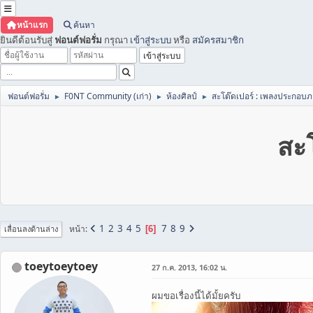
หน้าแรก
ค้นหา
ยินดีต้อนรับสู่
ฟอนต์ฟอรั่ม
กรุณา
เข้าสู่ระบบ
หรือ
สมัครสมาชิก
ฟอนต์ฟอรั่ม
F0NT Community (เก่า)
ห้องศิลป์
สะโต๊ดเปอร์ : เพลงประกอบ
►
►
►
สะ
1
2
3
4
5
7
8
9
หน้า
6
เลื่อนลงด้านล่าง
toeytoeytoey
27 ก.ค. 2013, 16:02 น.
ผมขอเรื่องนี้ได้มั้ยครับ