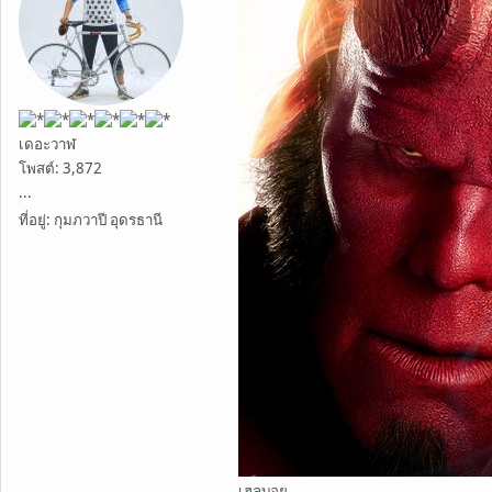
เดอะวาฬ
โพสต์: 3,872
...
ที่อยู่: กุมภวาปี อุดรธานี
เฮลบอย