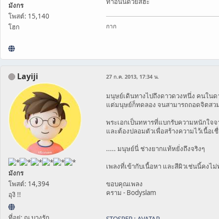
ทำอันนี้ด้วยสิฮะ
มังกร
โพสต์: 15,140
กาก
โฮก
Layiji
27 ก.ค. 2013, 17:34 น.
มนุษย์เดินทางไปถึงดาวดวงหนึ่ง คนในดาวดว
แต่มนุษย์ก็ทดลอง จนสามารถถอดจิตสวมร
พระเอกเป็นทหารที่แบกรับความหนักใจจ
และต้องปลอมตัวเพื่อสร้างความไว้เนื้อเช
..... มนุษย์นี่ ช่างยากแท้หยั่งถึงจริงๆ
เพลงที่เข้ากับเนื้อหา และสีผิวเช่นนี้คงไม่
มังกร
โพสต์: 14,394
ขอบคุณเพลง
คราม - Bodyslam
อุงิ !!
ที่อยู่: ณ บางรัก
STOSPER : AVATAR