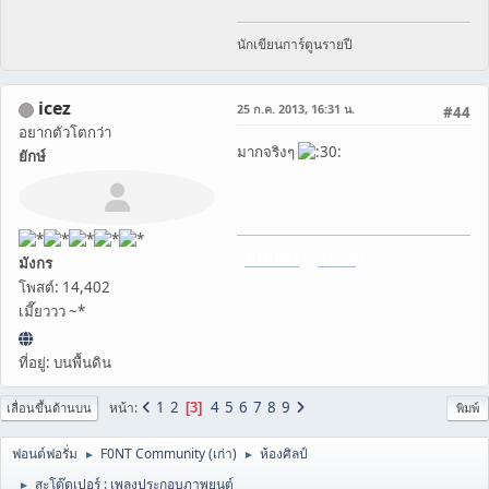
นักเขียนการ์ตูนรายปี
icez
25 ก.ค. 2013, 16:31 น.
#44
อยากตัวโตกว่า
มากจริงๆ
ยักษ์
[
THZHost
] [
ฝากรูป
]
มังกร
โพสต์: 14,402
เมี๊ยววว ~*
ที่อยู่: บนพื้นดิน
1
2
4
5
6
7
8
9
หน้า
3
เลื่อนขึ้นด้านบน
พิมพ์
ฟอนต์ฟอรั่ม
F0NT Community (เก่า)
ห้องศิลป์
►
►
สะโต๊ดเปอร์ : เพลงประกอบภาพยนต์
►