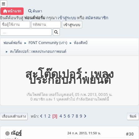
หน้าแรก
ค้นหา
ยินดีต้อนรับสู่
ฟอนต์ฟอรั่ม
กรุณา
เข้าสู่ระบบ
หรือ
สมัครสมาชิก
ฟอนต์ฟอรั่ม
F0NT Community (เก่า)
ห้องศิลป์
►
►
สะโต๊ดเปอร์ : เพลงประกอบภาพยนต์
►
สะโต๊ดเปอร์ : เพลง
ประกอบภาพยนต์
เริ่มโพสต์โดย เทอร์โบบูสเตอร์, 05 ก.พ. 2013, 00:05 น.
0 สมาชิก และ 1 บุคคลทั่วไป กำลังเปิดอ่านโพสต์นี้
1
2
4
5
6
7
8
9
หน้า
3
เลื่อนลงด้านล่าง
พิมพ์
ณัฏฐ์
24 ก.ค. 2013, 11:50 น.
#30