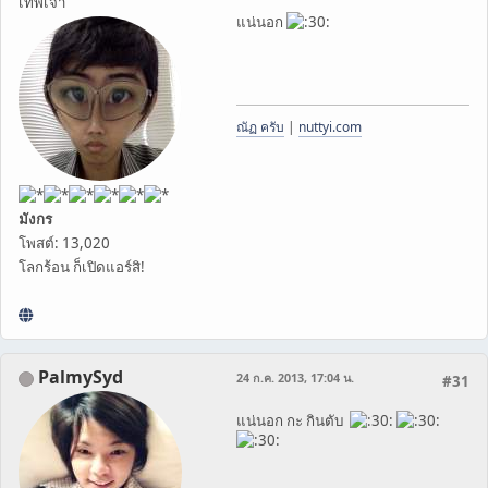
เทพเจ้า
แน่นอก
ณัฏ ครับ
|
nuttyi.com
มังกร
โพสต์: 13,020
โลกร้อน ก็เปิดแอร์สิ!
PalmySyd
24 ก.ค. 2013, 17:04 น.
#31
แน่นอก กะ กินตับ