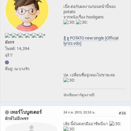
เบิ้ล ต่อกับผลงานก่อนหน้านี้ของ
potato
จากหนังเรื่อง hooligans
ฮู้ ฮู POTATO new single [Official
มังกร
lyrics vdo]
โพสต์: 14,394
อุงิ !!
ที่อยู่: ณ บางรัก
ปล. เปลี่ยนชื่อจู่เหอะไม่ขายเลย
นักเขียนการ์ตูนรายปี
เทอร์โบบูสเตอร์
24 ก.ค. 2013, 22:53 น.
#36
ยักษ์ไม่มีเพชร
เฮ้ย นี้มันตลกมืออาชีพนี่นา