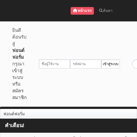
หน้าแรก
ค้นหา
ยินดี
ต้อนรับ
สู่
ฟอนต์
ฟอรั่ม
กรุณา
เข้าสู่
ระบบ
หรือ
สมัคร
สมาชิก
ฟอนต์ฟอรั่ม
คำเตือน!