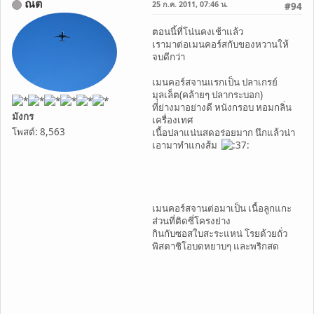
ณต
25 ก.ค. 2011, 07:46 น.
#94
ตอนนี้ที่โน่นคงเช้าแล้ว
เรามาต่อเมนคอร์สกับของหวานให้
จบดีกว่า
เมนคอร์สจานแรกเป็น ปลาเกรย์
มุลเล็ต(คล้ายๆ ปลากระบอก)
ที่ย่างมาอย่างดี หนังกรอบ หอมกลิ่น
มังกร
เครื่องเทศ
โพสต์: 8,563
เนื้อปลาแน่นสดอร่อยมาก นึกแล้วน่า
เอามาทำแกงส้ม
เมนคอร์สจานต่อมาเป็น เนื้อลูกแกะ
ส่วนที่ติดซี่โครงย่าง
กินกับซอสใบสะระแหน่ โรยด้วยถั่ว
พิสตาชิโอบดหยาบๆ และพริกสด