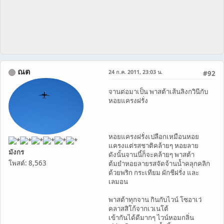
ณต
24 ก.ค. 2011, 23:03 น.
#92
จานต่อมาเป็น พาสต้าเส้นลิงกวินีกับ
หอยแครงฝรั่ง
หอยแครงฝรั่งเปลือกเหมือนหอย
แครงแต่รสชาติคล้ายๆ หอยลาย
มังกร
ดังนั้นจานนี้ก็จะคล้ายๆ พาสต้า
โพสต์: 8,563
ต้มยำหอยลายรสจัดจ้านน้ำคลุกคลิก
ด้วยพริก กระเทียม ผักชีฝรั่ง และ
เลมอน
พาสต้าทุกจาน กินกับไวน์ โซอาเว่
คลาสสิโก้จากเวเนโต้
เข้ากันได้ดีมากๆ ไวน์หอมกลิ่น