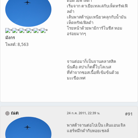
ต่อด้วยพาสต้า
เริ่มจาก ตาเยียเทลเล่กับเห็ดทรัฟเฟิ
ลดำ
เส้นพาสต้านุ่มเหนียวคลุกกับน้ำมัน
เห็ดทรัฟเฟิลดำ
โรยหน้าด้วยพามิการ์โนชีส หอม
อร่อยมากๆ
มังกร
โพสต์: 8,563
จานต่อมาก็เป็นจานคลาสสิค
นั่นคือ สปาเก็ตตี้โบโลเนส
ที่ทำจากซอสเนื้อที่เข้มข้นด้วย
มะเขือเทศ
ณต
24 ก.ค. 2011, 22:39 น.
#91
พาสต้าจานต่อไปเป็น เส้นแอนเจิล
แฮร์หมึกดำกับหอยเชลล์