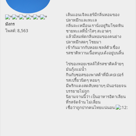
เส้นแอนเจิลแฮร์มีกลิ่นหอมของ
ปลาหมึกและทะเล
มังกร
กลิ่นจะเหมือนเรานั่งอยู่ริมโขดหิน
โพสต์: 8,563
ชายทะเลที่น้ำใสๆ สะอาดๆ
แล้วมีลมพัดกลิ่นหอมของคนย่าง
ปลาหมึกสดๆ โชยมา
เข้ากันมากกับหอยเชลล์ตัวเขื่อง
รสชาติหวานเนื้อหนุบเด้งอยู่บนลิ้น
ไข่ของหอยเชลล์ให้รสชาติคล้ายๆ
มันกุ้งแม่น้ำ
กินกับซอสของพาสต้าที่มีเคปเปอร์
รสเปรี้ยวนิดๆ หอมๆ
มีพริกแดงสดสับหยาบๆ มันอร่อยจน
บรรยายไม่ถูก
นิยามจานนี้ว่า เป็นอาหารอิตาเลียน
ที่รสจัดจ้าน ไม่เลี่ยน
เชื่อว่าถูกปากคนไทยแน่นอน