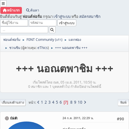
หน้าแรก
ค้นหา
ยินดีต้อนรับสู่
ฟอนต์ฟอรั่ม
กรุณา
เข้าสู่ระบบ
หรือ
สมัครสมาชิก
ฟอนต์ฟอรั่ม
F0NT Community (เก่า)
แตกฟอง
►
►
ชวนชิม
(ผู้ควบคุม:
eThics
)
+++ นอณตพาชิม +++
►
►
+++ นอณตพาชิม +++
เริ่มโพสต์โดย ณต, 05 เม.ย. 2011, 10:50 น.
0 สมาชิก และ 1 บุคคลทั่วไป กำลังเปิดอ่านโพสต์นี้
1
2
3
4
5
6
8
9
10
หน้า
7
เลื่อนลงด้านล่าง
พิมพ์
ณต
24 ก.ค. 2011, 22:29 น.
#90