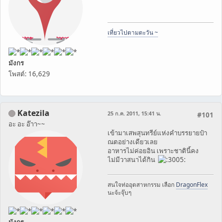
เที่ยวไปตามตะวัน ~
มังกร
โพสต์: 16,629
Katezila
25 ก.ค. 2011, 15:41 น.
#101
อะ อะ อ๊าา~~
เข้ามาเสพสุนทรีย์แห่งคำบรรยายป๋า
ณตอย่างเดียวเลย
อาหารไม่ค่อยอิน เพราะชาตินี้คง
ไม่มีวาสนาได้กิน
สนใจท่ออุตสาหกรรม​ เลือก
DragonFlex
นะจ้ะ​จุ๊บๆ​
มังกร