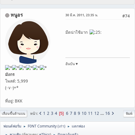
หนูอร
30 มี.ค. 2011, 23:35 น.
#74
มีดน่าใช้มาก
อันบัน ♥
มังกร
โพสต์: 5,999
(- v -)+*
ที่อยู่: BKK
1
2
3
4
6
7
8
9
10
11
12
...
16
หน้า
5
เลื่อนขึ้นด้านบน
พิมพ์
ฟอนต์ฟอรั่ม
F0NT Community (เก่า)
แตกฟอง
►
►
ชวนชิม
(ผู้ควบคุม:
eThics
)
ปัญหาก้นครัว
►
►