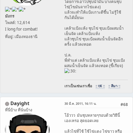
โดยการเอาไปชุบน้ำมัน บางคนชุบ
ไข่(ไขมันจากไข่แดง)
แล้วจะทำให้แป้งเกาะดีขึ้น ไม่รู้ใช้
มังกร
กันได้มั้ยนะ
โพสต์: 12,614
เคล้าแป้งแห้ง ชุบไข่ ชุบแป้งผสมน้ำ
I long for combat!
เย็นจัด เคล้าแป้งแห้ง
ที่อยู่: เมืองทองธานี
แล้วชุบไข่ ชุบแป้งผสมน้ำเย็นจัดอีก
ครั้ง แล้วลงทอด
ป.ล.
พี่ทำแค่ เคล้าแป้งแห้ง ชุบไข่ ชุบแป้ง
ผสมน้ำเย็นจัด แล้วลงทอด (ขี้เกียจ)
เราเป็นเช่นเราเชื่อ
:: tK ::
:: สีมา ::
Dayight
30 มี.ค. 2011, 16:11 น.
#68
ที่นี่บ้าง ที่นั่นบ้าง
โอ้ววว มันชุบหลายๆรอบด้วยวิธีนี้
เองเหรอ สุดยอดเลย
แล้วไข่ที่ใช้ ใช้ไข่แดง ไข่ขาว หรือ