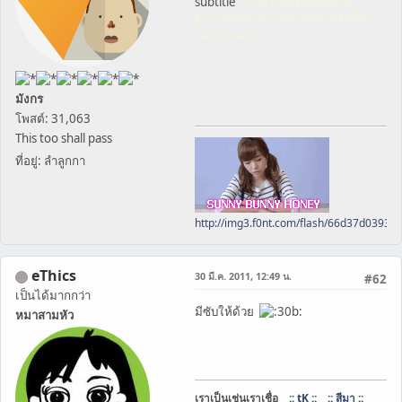
subtitle
แถวบ้านพี่เรียกแคบไข
คาวๆ หน่อย มีเอาหางมันมาทำด้วย
นะ อร่อยมาก
มังกร
โพสต์: 31,063
This too shall pass
ที่อยู่: ลำลูกกา
http://img3.f0nt.com/flash/66d37d0393
eThics
30 มี.ค. 2011, 12:49 น.
#62
เป็นได้มากกว่า
มีซับให้ด้วย
หมาสามหัว
เราเป็นเช่นเราเชื่อ
:: tK ::
:: สีมา ::