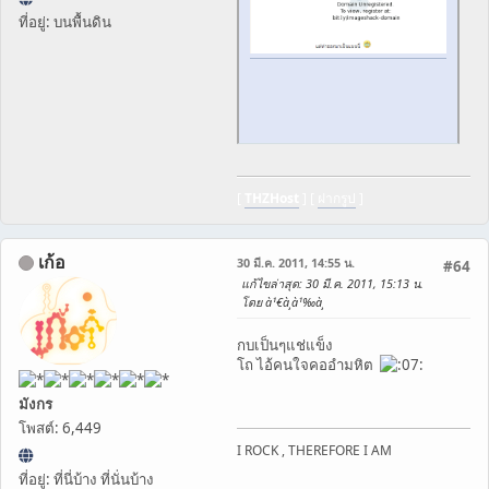
ที่อยู่: บนพื้นดิน
[
THZHost
] [
ฝากรูป
]
เก้อ
30 มี.ค. 2011, 14:55 น.
#64
แก้ไขล่าสุด
: 30 มี.ค. 2011, 15:13 น.
โดย à¹€à¸à¹‰à¸­
กบเป็นๆแช่แข็ง
โถ ไอ้คนใจคออำมหิต
มังกร
โพสต์: 6,449
I ROCK , THEREFORE I AM
ที่อยู่: ที่นี่บ้าง ที่นั่นบ้าง