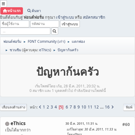
หน้าแรก
ค้นหา
ยินดีต้อนรับสู่
ฟอนต์ฟอรั่ม
กรุณา
เข้าสู่ระบบ
หรือ
สมัครสมาชิก
ฟอนต์ฟอรั่ม
F0NT Community (เก่า)
แตกฟอง
►
►
ชวนชิม
(ผู้ควบคุม:
eThics
)
ปัญหาก้นครัว
►
►
ปัญหาก้นครัว
เริ่มโพสต์โดย เก้อ, 28 มี.ค. 2011, 20:32 น.
0 สมาชิก และ 1 บุคคลทั่วไป กำลังเปิดอ่านโพสต์นี้
1
2
3
4
6
7
8
9
10
11
12
...
16
หน้า
5
เลื่อนลงด้านล่าง
พิมพ์
eThics
30 มี.ค. 2011, 11:31 น.
#60
แก้ไขล่าสุด
: 30 มี.ค. 2011, 11:33 น.
เป็นได้มากกว่า
โดย eThics