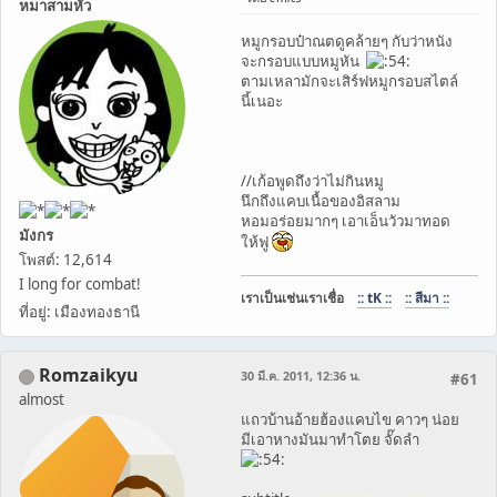
หมาสามหัว
หมูกรอบป๋าณตดูคล้ายๆ กับว่าหนัง
จะกรอบแบบหมูหัน
ตามเหลามักจะเสิร์ฟหมูกรอบสไตล์
นี้เนอะ
//เก้อพูดถึงว่าไม่กินหมู
นึกถึงแคบเนื้อของอิสลาม
หอมอร่อยมากๆ เอาเอ็นวัวมาทอด
มังกร
ให้ฟู
โพสต์: 12,614
I long for combat!
เราเป็นเช่นเราเชื่อ
:: tK ::
:: สีมา ::
ที่อยู่: เมืองทองธานี
Romzaikyu
30 มี.ค. 2011, 12:36 น.
#61
almost
แถวบ้านอ้ายฮ้องแคบไข คาวๆ น่อย
มีเอาหางมันมาทำโตย จั๊ดลำ