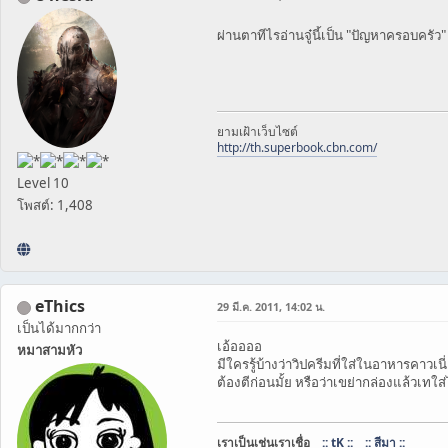
ผ่านตาทีไรอ่านจู๋นี้เป็น "ปัญหาครอบครัว"
ยามเฝ้าเว็บไซต์
http://th.superbook.cbn.com/
Level 10
โพสต์: 1,408
eThics
29 มี.ค. 2011, 14:02 น.
เป็นได้มากกว่า
เอ้ออออ
หมาสามหัว
มีใครรู้บ้างว่าวิปครีมที่ใส่ในอาหารคาวเนี
ต้องตีก่อนมั้ย หรือว่าเขย่ากล่องแล้วเทใ
เราเป็นเช่นเราเชื่อ
:: tK ::
:: สีมา ::