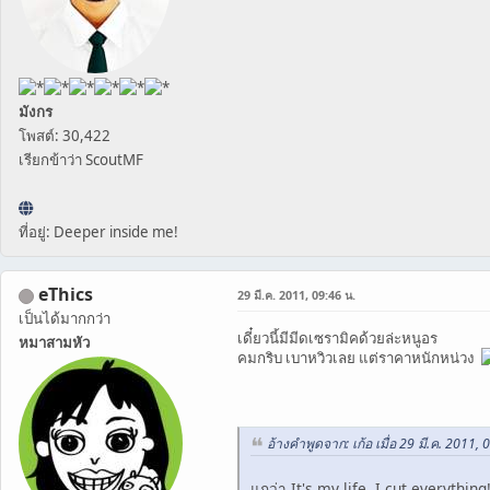
มังกร
โพสต์: 30,422
เรียกข้าว่า ScoutMF
ที่อยู่: Deeper inside me!
eThics
29 มี.ค. 2011, 09:46 น.
เป็นได้มากกว่า
เดี๋ยวนี้มีมีดเซรามิคด้วยล่ะหนูอร
หมาสามหัว
คมกริบ เบาหวิวเลย แต่ราคาหนักหน่วง
อ้างคำพูดจาก: เก้อ เมื่อ 29 มี.ค. 2011, 
แกว่า It's my life. I cut everything