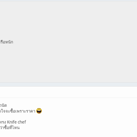
หรือหนัก
ถนัด
กใจจะซื้อเพราะราคา
ทรง Knife chef
่าซื้อที่ไหน