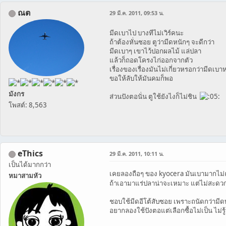
ณต
29 มี.ค. 2011, 09:53 น.
มีดเบาไป บางทีไม่เวิร์คนะ
ถ้าต้องหั่นซอย ตูว่ามีดหนักๆ จะดีกว่า
มีดเบาๆ เขาไว้ปอกผลไม้ แล่ปลา
แล้วก็ถอดโครงไก่ออกจากตัว
เรื่องของเรื่องมันไม่เกี่ยวหรอกว่ามีดเบา
ขอให้ลับให้มันคมก็พอ
มังกร
ส่วนปังตอนั่น ตูใช้ยังไงก็ไม่ชิน
โพสต์: 8,563
eThics
29 มี.ค. 2011, 10:11 น.
เป็นได้มากกว่า
เคยลองถือๆ ของ kyocera มันเบามากไม่
หมาสามหัว
ถ้าเอามาแร่ปลาน่าจะเหมาะ แต่ไม่สะดว
ชอบใช้มีดอีโต้สับซอย เพราะถนัดกว่ามีด
อยากลองใช้ปังตอแต่เลือกซื้อไม่เป็น ไม่รู้ว