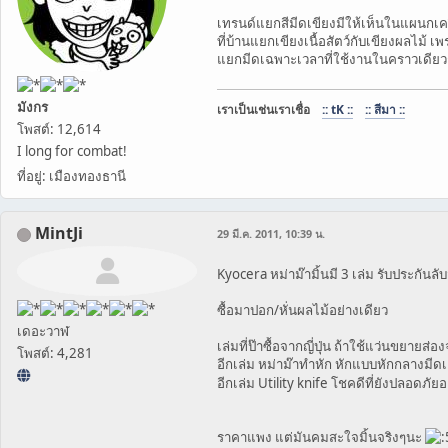
เทรนด์แยกสีมีดเขียงมีให้เห็นในแผนกเคร
ที่บ้านแยกเขียงเนื้อสัตว์กับเขียงผลไม้ เพร
แยกมีดเฉพาะเวลาที่ใช้งานในคราวเดียว
มังกร
เราเป็นเช่นเราเชื่อ
:: tK ::
:: สีมา ::
โพสต์: 12,614
I long for combat!
ที่อยู่: เมืองทองธานี
MintJi
29 มี.ค. 2011, 10:39 น.
Kyocera หม่าม๊ามิ้นมี 3 เล่ม รับประกันลับ
ซื้อมาปอก/หั่นผลไม้อย่างเดียว
เดอะวาฬ
เล่มที่ป๊าซื้อจากญี่ปุ่น ถ้าใช้แว่นขยายส่อ
โพสต์: 4,281
อีกเล่ม หม่าม๊าทำหัก หักแบบหักกลางมีดเลย
อีกเล่ม Utility knife โชคดีที่ยังปลอดภัยอย
ราคาแพง แต่มันคมสะใจมิ้นจริงๆนะ