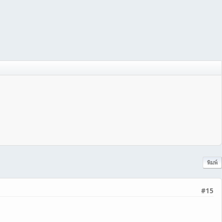
พิมพ์
#15