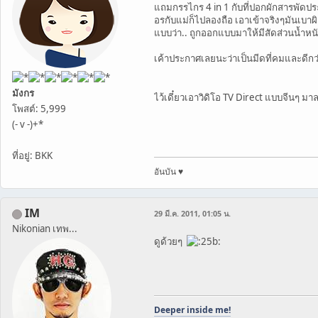
แถมกรรไกร 4 in 1 กับที่ปอกผักสารพัดปร
อรกับแม่ก็ไปลองถือ เอาเข้าจริงๆมันเบาผิด
แบบว่า.. ถูกออกแบบมาให้มีสัดส่วนน้ำหนั
เค้าประกาศเลยนะว่าเป็นมีดที่คมและดีกว่
มังกร
ไว้เดี๋ยวเอาวิดิโอ TV Direct แบบจีนๆ มาลง
โพสต์: 5,999
(- v -)+*
ที่อยู่: BKK
อันบัน ♥
IM
29 มี.ค. 2011, 01:05 น.
Nikonian เทพ...
ดูด้วยๆ
Deeper inside me!