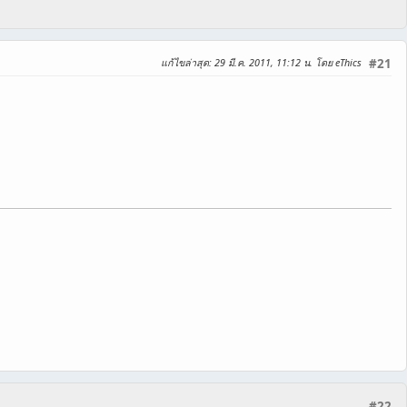
แก้ไขล่าสุด
: 29 มี.ค. 2011, 11:12 น. โดย eThics
#21
#22