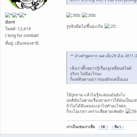
มังกร
รูปจับมีดไม่ขึ้นอ่ะเก้อ
โพสต์: 12,614
I long for combat!
ที่อยู่: เมืองทองธานี
อ้างคำพูดจาก: ณต เมื่อ 29 มี.ค. 2011, 
เห็นว่าติ๊กอยากรู้เรื่องจูเหลี่ยนสไลด์
จริงๆ ไม่มีอะไรนะ
ก็แค่หั่นตามยาวของผักแค่นั้นเอง
ไอ้ปุกถาม แล้วไม่รู้จะสอนมันยังไง
ปกติหั่นไปตามเรื่องตามราวให้มันเป็นแท
ถ้าไม่ได้มีแผนจะเอาไปทำอะไรต่อ
ก็จะไม่เกลา เพราะเสียดายเศษผัก
เราเป็นเช่นเราเชื่อ
:: tK ::
:: สีมา ::