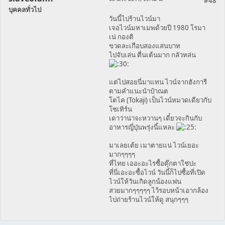
#48
บุคคลทั่วไป
วันนี้ไปร้านไวน์มา
เจอไวน์มหาเมพด้วยปี 1980 โรมา
เน่ กองติ
ขวดละเกือบสองแสนบาท
ไปจับเล่น ตื่นเต้นมาก กลัวหล่น
แต่ไปสอยนี่มาแทน ไวน์จากฮังการี
ตามคำแนะนำป๋าณต
โตไค (Tokaji) เป็นไวน์หมวดเดียวกับ
โซเทิร์น
เดาว่าน่าจะหวานๆ เดี๋ยวจะกินกับ
อาหารญี่ปุ่นพรุ่งนี้แหละ
มาเลยเต้ย เมาตายแน่ ไวน์เยอะ
มากๆๆๆๆ
ที่ไทย เออะอะไรซื้อตุ๊กตาใช่ปะ
ที่นี่เอะอะซื้อไวน์ วันนี้ก็ไปซื้อที่เปิด
ไวน์ให้วันเกิดลูกน้องแฟน
สวยมากๆๆๆๆๆ ไว้รอบหน้าเอากล้อง
ไปถ่ายร้านไวน์ให้ดู สนุกๆๆๆ