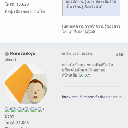
ต้องมีความรู้เยอะ ถึงจะชิมไวน์
โพสต์: 15,620
เป็น เรียนรู้เรื่องไวน์ได้
...
ที่อยู่: เมืองทอง ปากเกร็ด
เป็นพฤติกรรมการกั๊กความรู้ของชาว
โลกเก่ารึเปล่า
Romzaikyu
05 มี.ค. 2011, 18:23 น.
#56
almost
อยากไปบ้านปุกซักอาทิตย์นึง โด
ยมีณตไปด้วย จะไม่ออกนอ
กบ้านเล้ย
http://img3.f0nt.com/flash/66d37d0393
มังกร
โพสต์: 31,063