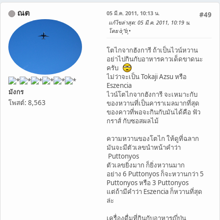
ณต
05 มี.ค. 2011, 10:13 น.
#49
แก้ไขล่าสุด
: 05 มี.ค. 2011, 10:19 น.
โดย à¸“à¸•
โตไกจากฮังการี ถ้าเป็นไวน์หวาน
อย่าไปกินกับอาหารคาวเด็ดขาดนะ
ครับ
ไม่ว่าจะเป็น Tokaji Azsu หรือ
Eszencia
มังกร
ไวน์โตไกจากฮังการี จะเหมาะกับ
โพสต์: 8,563
ของหวานที่เป็นคาราเมลมากที่สุด
ของคาวที่พอจะกินกับมันได้คือ ฟัว
กราส์ กับซอสผลไม้
ความหวานของโตไก ให้ดูที่ฉลาก
มันจะมีตัวเลขนำหน้าคำว่า
Puttonyos
ตัวเลขยิ่งมาก ก็ยิ่งหวานมาก
อย่าง 6 Puttonyos ก็จะหวานกว่า 5
Puttonyos หรือ 3 Puttonyos
แต่ถ้ามีคำว่า Eszencia ก็หวานที่สุด
ล่ะ
เครื่องดื่มที่กินกับอาหารญี่ปุ่น