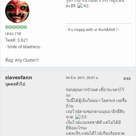
รู้จัก โรมาเน่ กองติ จากการ์ตูน คิน
ดะอิจิ
- R u Happy with ur Rock&Roll ? -
เดอะวาฬ
โพสต์: 3,821
- Smile of Madness -
ที่อยู่: Any Cluster!!
slaveofann
04 มี.ค. 2011, 20:07 น.
#46
บุคคลทั่วไป
ขอบคุณมากป๋าณต เดี๋ยวจะจดๆไว้
นะ
วันนี้ได้ตู้เย็นใหม่มา โคตรเท่ เลยรื้อ
บ้าน
เจอไวน์ตามซอกตามมุมมาอีกยี่สิบ
ขวด
เป็นไวน์แบบรสชาติดี แต่ไม่ได้มี
ยี่ห้ออะไรนะ
แต่ละปีๆ แฟนได้ไวน์เกือบร้อยขวด