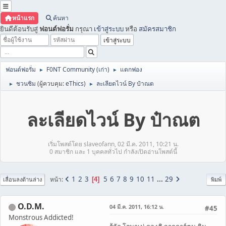
หน้าแรก
ค้นหา
ยินดีต้อนรับสู่
ฟอนต์ฟอรั่ม
กรุณา
เข้าสู่ระบบ
หรือ
สมัครสมาชิก
ฟอนต์ฟอรั่ม
F0NT Community (เก่า)
แตกฟอง
►
►
ชวนชิม
(ผู้ควบคุม:
eThics
)
ละเลียดไวน์ By ป๋าณต
►
►
ละเลียดไวน์ By ป๋าณต
เริ่มโพสต์โดย slaveofann, 02 มี.ค. 2011, 10:21 น.
0 สมาชิก และ 1 บุคคลทั่วไป กำลังเปิดอ่านโพสต์นี้
1
2
3
5
6
7
8
9
10
11
...
29
หน้า
4
เลื่อนลงด้านล่าง
พิมพ์
O.D.M.
04 มี.ค. 2011, 16:12 น.
#45
Monstrous Addicted!