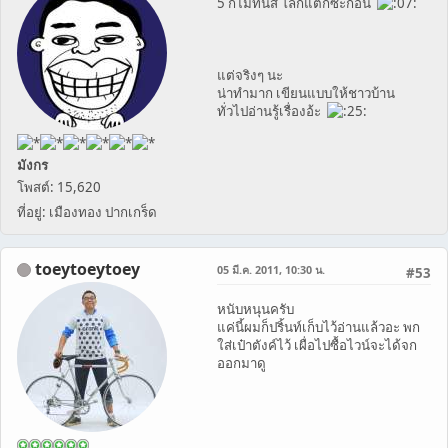
5 ก็ไม่ทันสิ โลกแตกซะก่อน
แต่จริงๆ นะ
น่าทำมาก เขียนแบบให้ชาวบ้าน
ทั่วไปอ่านรู้เรื่องอ้ะ
มังกร
โพสต์: 15,620
ที่อยู่: เมืองทอง ปากเกร็ด
toeytoeytoey
05 มี.ค. 2011, 10:30 น.
#53
หนับหนุนครับ
แค่นี้ผมก็ปริ้นท์เก็บไว้อ่านแล้วอะ พก
ใส่เป๋าตังค์ไว้ เผื่อไปซื้อไวน์จะได้จก
ออกมาดู