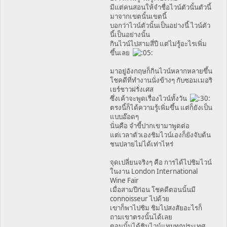
มีแต่คนสอนให้จำชื่อไวน์ตัวนั้นตัวนี้
มาจากเขตนั้นเขตนี้
บอกว่าไวน์ตัวนั้นเป็นอย่างนี้ ไวน์ตัว
นี้เป็นอย่างนั้น
กินไวน์ไปสามสี่ปี แต่ไม่รู้อะไรเพิ่ม
ขึ้นเลย
มาอยู่อังกฤษก็กินไวน์หลากหลายขึ้น
โชคดีที่ทำงานนั่งข้างๆ กับซอมเมอริ
เยร์ชาวฝรั่งเศส
ซึ่งเค้าจะพูดเรื่องไวน์ทั้งวัน
ตรงนี้ก็ได้ความรู้เพิ่มขึ้น แต่ก็ยังเป็น
แบบอ๊อดๆ
นั่นคือ จำขี้ปากเขามาพูดต่อ
แต่เวลาตัวเองชิมไวน์เองก็ยังจับต้น
ชนปลายไม่ได้เท่าไหร่
จุดเปลี่ยนจริงๆ คือ การได้ไปชิมไวน์
ในงาน London International
Wine Fair
เมื่อสามปีก่อน โชคดีตอนนั้นมี
connoisseur ไปด้วย
เขาก็พาไปชิม ชิมไปสงสัยอะไรก็
ถามเขาตรงนั้นได้เลย
ตอนนั้นได้ชิมไวน์แทบทุกประเทศ