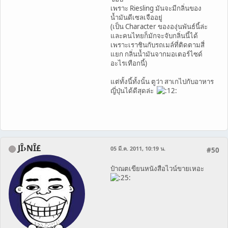
เพราะ Riesling มันจะมีกลิ่นของ
น้ำมันดีเซลเจืออยู่
(เป็น Character ขององุ่นพันธ์นี้ล่ะ
และคนไทยก็มักจะจับกลิ่นนี้ได้
เพราะเราชินกับรถเมล์ที่ติดตามสี่
แยก กลิ่นน้ำมันจากมอเตอร์ไซด์
อะไรเทือกนี้)
แต่ทั้งนี้ทั้งนั้น ตูว่า สาเกไปกับอาหาร
ญี่ปุ่นได้ดีสุดล่ะ
JÎ›NÎ£
05 มี.ค. 2011, 10:19 น.
#50
ป๋าณตเขียนหนังสือไวน์ขายเหอะ