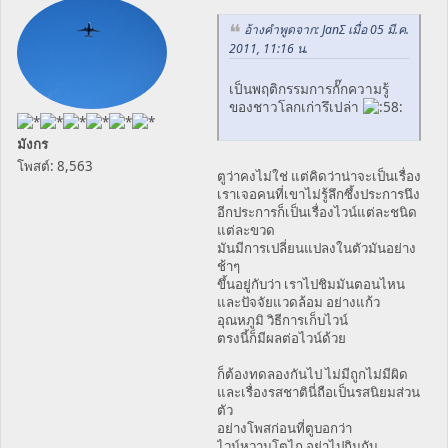
อ้างคำพูดจาก: JanΣ เมื่อ 05 มี.ค.
2011, 11:16 น.
เป็นพฤติกรรมการกั๊กความรู้
ของชาวโลกเก่ารึเปล่า
มังกร
โพสต์: 8,563
ตูว่าคงไม่ใช่ แต่คิดว่าน่าจะเป็นเรื่อง
เราเจอคนที่เขาไม่รู้ลึกซึ้งประการนึง
อีกประการก็เป็นเรื่องไวน์แต่ละชนิด
แต่ละขวด
มันมีการเปลี่ยนแปลงในตัวมันอย่าง
ช้าๆ
ขึ้นอยู่กับว่า เราไปชิมมันตอนไหน
และปัจจัยแวดล้อม อย่างแก้ว
อุณหภูมิ วิธีการเก็บไวน์
ตรงนี้ก็มีผลต่อไวน์ด้วย
ก็ต้องทดลองกันไป ไม่มีถูกไม่มีผิด
และเรื่องรสชาตินี่ถือเป็นรสนิยมส่วน
ตัว
อย่างโพสก่อนที่ตูบอกว่า
ไวน์หวานโตไก อย่าไปกินกับ