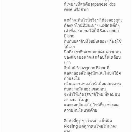
ที่เหมาะที่สุดคือ Japanese Rice
wine หรือสาเก
แต่ถ้าจะกินไวน์จริงๆ ก็ต้องลองดูล่ะ
ต้องหาไวน์ที่มันเบาๆ แอซิดดิตี้ดีๆ
เท่าที่ลองมาพอได้ก็มี Sauvignon
Blanc
กินกับปลาดิบที่ไขมันเยอะๆ ก็พอใช้
ได้เลย
นึกถึง เรากินแซลมอนดิบ ความมัน
ของแซลมอนก็จะเคลือบลิ้นเคลือบ
ปาก
จิบไวน์ Sauvignon Blanc ที่
แอลกอฮอล์ไม่สูงนักและไม่บ่มโอ้ค
ตามลงไป
กลิ่นและรสของไวน์ เมื่อผสมผสาน
กับความมันของแซลมอน
จะทำให้เกิดรสชาติใหม่ ที่หอมมัน
อย่างบอกไม่ถูก
และพอกลืนลงไป ไวน์ก็จะช่วยลด
ความมันในปากด้วย
อีกตัวที่กูรูเขาว่าเหมาะนั่นคือ
Riesling แต่ตูว่าคนไทยไม่น่าจะ
ชอบ