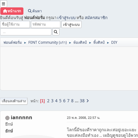
หน้าแรก
ค้นหา
ยินดีต้อนรับสู่
ฟอนต์ฟอรั่ม
กรุณา
เข้าสู่ระบบ
หรือ
สมัครสมาชิก
ฟอนต์ฟอรั่ม
F0NT Community (เก่า)
ห้องศิลป์
หิ้งศิลป์
DIY
►
►
►
►
2
3
4
5
6
7
8
...
38
หน้า
1
เลื่อนลงด้านล่าง
iannnnn
23 พ.ค. 2008, 22:57 น.
ยึกษ์
โลกนี้มีของดีราคาถูกและเท่อยู่เยอะแยะ
ยักษ์
ขอแค่ลงมือทำเอง .. เผอิญตูชอบดูไอ้พวกนี