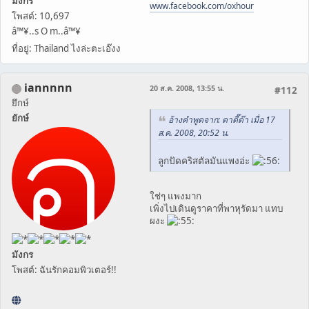
มังกร
www.facebook.com/oxhour
โพสต์: 10,697
â™¥..s O m..â™¥
ที่อยู่: Thailand ไงล่ะตะเอ๊งง
iannnnn
20 ส.ค. 2008, 13:55 น.
#112
ยึกษ์
ยักษ์
อ้างคำพูดจาก: ดาดี๊ด๊า เมื่อ 17
ส.ค. 2008, 20:52 น.
ลูกปัดคริสตัลมันแพงอ่ะ
ใช่ๆ แพงมาก
เพิ่งไปเดินดูราคาที่พาหุรัดมา แทบ
ผงะ
มังกร
โพสต์: ฉันรักคอมพิวเตอร์!!