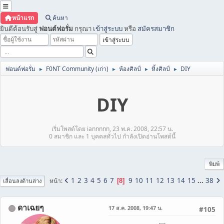
หน้าแรก
ค้นหา
ยินดีต้อนรับสู่
ฟอนต์ฟอรั่ม
กรุณา
เข้าสู่ระบบ
หรือ
สมัครสมาชิก
ฟอนต์ฟอรั่ม
F0NT Community (เก่า)
ห้องศิลป์
หิ้งศิลป์
DIY
►
►
►
►
DIY
เริ่มโพสต์โดย iannnnn, 23 พ.ค. 2008, 22:57 น.
0 สมาชิก และ 1 บุคคลทั่วไป กำลังเปิดอ่านโพสต์นี้
พิมพ์
1
2
3
4
5
6
7
9
10
11
12
13
14
15
...
38
หน้า
8
เลื่อนลงด้านล่าง
ดาเฉยๆ
17 ส.ค. 2008, 19:47 น.
#105