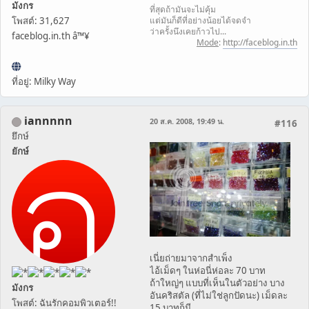
มังกร
ที่สุดถ้ามันจะไม่คุ้ม
แต่มันก็ดีที่อย่างน้อยได้จดจำ
โพสต์: 31,627
ว่าครั้งนึงเคยก้าวไป...
faceblog.in.th â™¥
Mode
:
http://faceblog.in.th
ที่อยู่: Milky Way
iannnnn
20 ส.ค. 2008, 19:49 น.
#116
ยึกษ์
ยักษ์
เนี่ยถ่ายมาจากสำเพ็ง
ไอ้เม็ดๆ ในห่อนี่ห่อละ 70 บาท
ถ้าใหญ่ๆ แบบที่เห็นในตัวอย่าง บาง
มังกร
อันคริสตัล (ที่ไม่ใช่ลูกปัดนะ) เม็ดละ
โพสต์: ฉันรักคอมพิวเตอร์!!
15 บาทก็มี