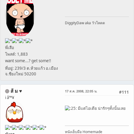
DiggityDaw aka วัวโหดด
พี่เสือ
โพสต์: 1,883
want some...? get some!!
ที่อยู่: 239/3 ต.ห้วยแก้ว อ.เมือง
จ.ชียงใหม่ 50200
ส้ ม ♥
17 ส.ค. 2008, 22:05 น.
#111
i â™¥
มีแต่ไอเดีย น่ารักๆทั้งนั้นเลย
หนังเย็บมือ Homemade