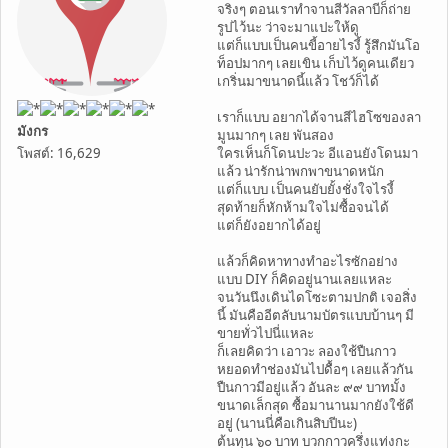
จริงๆ ตอนเราทำจานสีวัลลาบีก็ถ่าย
รูปไว้นะ ว่าจะมาแปะให้ดู
แต่ก็แบบเป็นคนขี้อายไรงี้ รู้สึกมันโอ
ท็อปมากๆ เลยเขิน เก็บไว้ดูคนเดียว
เกริ่นมาขนาดนี้แล้ว โชว์ก็ได้
เราก็แบบ อยากได้จานสีไฮโซของลา
มังกร
มูนมากๆ เลย พันสอง
โพสต์: 16,629
ใครเห็นก็โดนปะวะ อีแอนยังโดนมา
แล้ว น่ารักน่าพกพาขนาดหนัก
แต่ก็แบบ เป็นคนยับยั้งชั่งใจไรงี้
สุดท้ายก็หักห้ามใจไม่ซื้อจนได้
แต่ก็ยังอยากได้อยู่
แล้วก็คิดหาทางทำอะไรซักอย่าง
แบบ DIY ก็คิดอยู่นานเลยแหละ
จนวันนึงเดินไดโซะตามปกติ เจอสิ่ง
นี้ มันคืออีตลับนามบัตรแบบบ้านๆ มี
ขายทั่วไปนี่แหละ
ก็เลยคิดว่า เอาวะ ลองใช้ปืนกาว
หยอดทำช่องมันไปดื้อๆ เลยแล้วกัน
ปืนกาวมีอยู่แล้ว อันละ ๙๙ บาทมั้ง
ขนาดเล็กสุด ซื้อมานานมากยังใช้ดี
อยู่ (นานนี่คือเกินสิบปีนะ)
ต้นทุน ๖๐ บาท บวกกาวครึ่งแท่งกะ