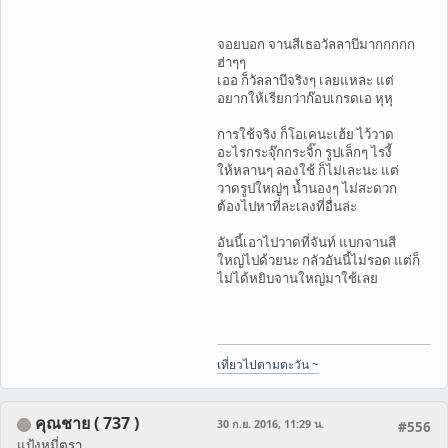
จอยบอก จานสีเธอวัลลาบีมากกกกก
ฮ่าๆๆ
เออ ก็วัลลาบีจริงๆ เลยแหละ แต่
อยากให้เรียกว่าก๊อบเกรดเอ หุหุ
การใช้จริง ก็โอเคนะเฮ้ย ไว้วาด
อะไรกระจุ๊กกระจิ๊ก รูปเล็กๆ ไรงี้
ให้หลานๆ ลองใช้ ก็ไม่เละนะ แต่
วาดรูปใหญ่ๆ น้ำนองๆ ไม่สะดวก
ต้องไปหาที่ละเลงที่อื่นล่ะ
อันนี้เอาไปวาดที่จันท์ แบกจานสี
ใหญ่ไปด้วยนะ กลัวอันนี้ไม่รอด แต่ก็
ไม่ได้หยิบจานใหญ่มาใช้เลย
เที่ยวไปตามตะวัน ~
คุณชาย ( 737 )
30 ก.ย. 2016, 11:29 น.
#556
แป้งหมี่ตรา