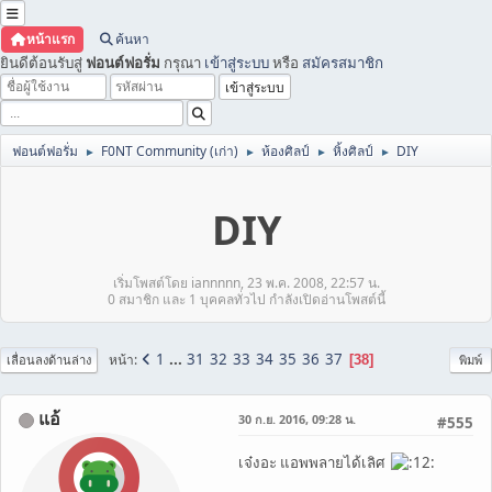
หน้าแรก
ค้นหา
ยินดีต้อนรับสู่
ฟอนต์ฟอรั่ม
กรุณา
เข้าสู่ระบบ
หรือ
สมัครสมาชิก
ฟอนต์ฟอรั่ม
F0NT Community (เก่า)
ห้องศิลป์
หิ้งศิลป์
DIY
►
►
►
►
DIY
เริ่มโพสต์โดย iannnnn, 23 พ.ค. 2008, 22:57 น.
0 สมาชิก และ 1 บุคคลทั่วไป กำลังเปิดอ่านโพสต์นี้
1
...
31
32
33
34
35
36
37
หน้า
38
เลื่อนลงด้านล่าง
พิมพ์
แอ้
30 ก.ย. 2016, 09:28 น.
#555
เจ๋งอะ แอพพลายได้เลิศ