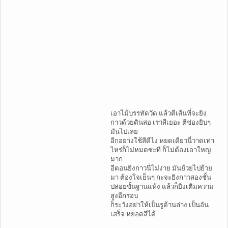
เอาไม้บรรทัดวัด แล้วตีเส้นที่จะยิง
กาวด้วยดินสอ เราสีเยอะ ตีช่องยิบๆ
มันไปเลย
อีกอย่างใช้สีดีไง หยดเดียวนี่วาดเท่า
ไหร่ก็ไม่หมดซะที ก็ไม่ต้องเอาใหญ่
มาก
อีตอนยิงกาวนี่ไม่ง่าย มันย้วยไปย้วย
มา ต้องใจเย็นๆ กะจะยิงกาวสองชั้น
ปล่อยชั้นฐานแห้ง แล้วก็ยิงเติมความ
สูงอีกรอบ
ก็ระวังอย่าให้เป็นรูด้านล่าง เป็นอัน
เสร็จ หยอดสีได้