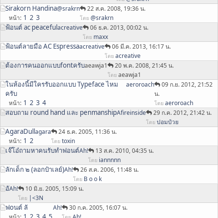
Sirakorn Handina
@srakrn
22 ส.ค. 2008, 19:36 น.
1
2
3
หน้า
@srakrn
โดย
ฟ้อนต์ ac peaceful
acreative
06 ธ.ค. 2013, 00:02 น.
maxx
โดย
ฟ้อนต์ลายมือ AC Espressa
acreative
06 มี.ค. 2013, 16:17 น.
acreative
โดย
ต้องการคนออกแบบfontครับ
aeawja1
20 พ.ค. 2008, 21:45 น.
aeawja1
โดย
ในห้องนี้มีใครรับออกแบบ Typeface ไหม
aeroroach
09 ก.ย. 2012, 21:52
ครับ
น.
1
2
3
4
หน้า
aeroroach
โดย
สอบถาม round hand และ penmanship
Afireinside
29 ก.ค. 2012, 21:42 น.
ปอมป๋วย
โดย
AgaraDull
agara
24 ธ.ค. 2005, 11:36 น.
1
2
หน้า
toxin
โดย
เจ๊โอ๋ถามหาคนรับทำฟอนต์
Ah!
13 ส.ค. 2010, 04:35 น.
iannnnn
โดย
ลักเด็ก ๒ (ลอกป๋าเลย์)
Ah!
26 ส.ค. 2006, 11:48 น.
B o o k
โดย
อั
Ah!
10 มิ.ย. 2005, 15:09 น.
|<3N
โดย
ฟoนต์ ลั
Ah!
30 ก.ค. 2005, 16:07 น.
1
2
3
4
5
หน้า
Ah!
โดย