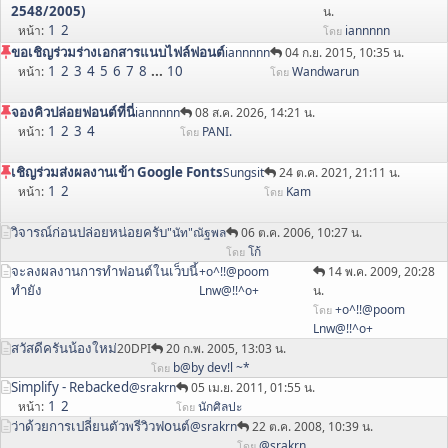
2548/2005)
น.
1
2
หน้า
iannnnn
โดย
ขอเชิญร่วมร่างเอกสารแนบไฟล์ฟอนต์
iannnnn
04 ก.ย. 2015, 10:35 น.
1
2
3
4
5
6
7
8
...
10
หน้า
Wandwarun
โดย
จองคิวปล่อยฟอนต์ที่นี่
iannnnn
08 ส.ค. 2026, 14:21 น.
1
2
3
4
หน้า
PANI.
โดย
เชิญร่วมส่งผลงานเข้า Google Fonts
Sungsit
24 ต.ค. 2021, 21:11 น.
1
2
หน้า
Kam
โดย
วิจารณ์ก่อนปล่อยหน่อยครับ
"นัท"ณัฐพล
06 ต.ค. 2006, 10:27 น.
โก้
โดย
จะลงผลงานการทำฟอนต์ในเว็บนี้
+o^!!@poom
14 พ.ค. 2009, 20:28
ทำยัง
Lnw@!!^o+
น.
+o^!!@poom
โดย
Lnw@!!^o+
สวัสดีครันน้องใหม่
20DPI
20 ก.พ. 2005, 13:03 น.
b@by dev!l ~*
โดย
Simplify - Rebacked
@srakrn
05 เม.ย. 2011, 01:55 น.
1
2
หน้า
นักศิลปะ
โดย
ว่าด้วยการเปลี่ยนตัวพรีวิวฟoนต์
@srakrn
22 ต.ค. 2008, 10:39 น.
@srakrn
โดย