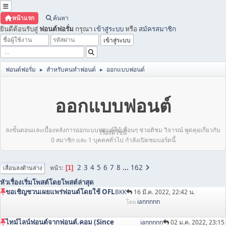
หน้าแรก
ค้นหา
ยินดีต้อนรับสู่
ฟอนต์ฟอรั่ม
กรุณา
เข้าสู่ระบบ
หรือ
สมัครสมาชิก
ฟอนต์ฟอรั่ม
สำหรับคนทำฟอนต์
ออกแบบฟอนต์
►
►
ออกแบบฟอนต์
ลงขั้นตอนและเบื้องหลังการออกแบบฟอนต์ให้เพื่อนๆ ช่วยติชม วิจารณ์ พูดคุยเกี่ยวกับ
เรื่องดีไซน์
0 สมาชิก และ 1 บุคคลทั่วไป กำลังเปิดชมบอร์ดนี้
2
3
4
5
6
7
8
...
162
หน้า
1
เลื่อนลงด้านล่าง
หัวเรื่อง
เริ่มโพสต์โดย
โพสต์ล่าสุด
ขอเชิญชวนเผยแพร่ฟอนต์โดยใช้ OFL
BKK
16 มี.ค. 2022, 22:42 น.
iannnnn
โดย
ไทม์ไลน์ฟอนต์จากฟอนต์.คอม (Since
iannnnn
02 ม.ค. 2022, 23:15