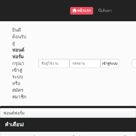
หน้าแรก
ค้นหา
ยินดี
ต้อนรับ
สู่
ฟอนต์
ฟอรั่ม
กรุณา
เข้าสู่
ระบบ
หรือ
สมัคร
สมาชิก
ฟอนต์ฟอรั่ม
คำเตือน!