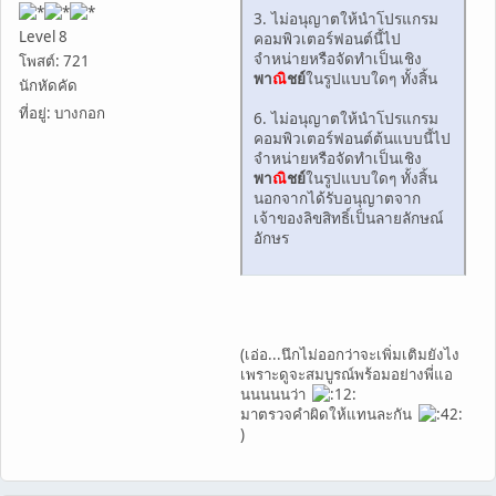
3. ไม่อนุญาตให้นำโปรแกรม
Level 8
คอมพิวเตอร์ฟอนต์นี้ไป
จำหน่ายหรือจัดทำเป็นเชิง
โพสต์: 721
พา
ณิ
ชย์
ในรูปแบบใดๆ ทั้งสิ้น
นักหัดคัด
ที่อยู่: บางกอก
6. ไม่อนุญาตให้นำโปรแกรม
คอมพิวเตอร์ฟอนต์ต้นแบบนี้ไป
จำหน่ายหรือจัดทำเป็นเชิง
พา
ณิ
ชย์
ในรูปแบบใดๆ ทั้งสิ้น
นอกจากได้รับอนุญาตจาก
เจ้าของลิขสิทธิ์เป็นลายลักษณ์
อักษร
(เอ่อ...นึกไม่ออกว่าจะเพิ่มเติมยังไง
เพราะดูจะสมบูรณ์พร้อมอย่างพี่แอ
นนนนนว่า
มาตรวจคำผิดให้แทนละกัน
)