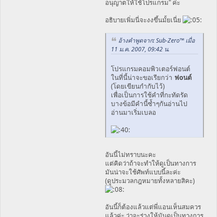
อนุญาตให้ใช้โปรแกรม" ค่ะ
อธิบายเพิ่มนี่จะงงขึ้นมั้ยเนี่ย
อ้างคำพูดจาก: Sub-Zero™ เมื่อ
11 ม.ค. 2007, 09:42 น.
โปรแกรมคอมพิวเตอร์ฟอนต์
ในที่นี้น่าจะขอเรียกว่า
ฟoนต์
(โดยเขียนกำกับไว้)
เพื่อเป็นการใช้คำที่กะทัดรัด
บางข้อมีคำนี้ซ้ำๆกันอ่านไป
อ่านมาเริ่มเบลอ
อันนี้ไม่ทราบนะคะ
แต่คิดว่าถ้าจะทำให้ดูเป็นทางการ
มันน่าจะใช้ศัพท์แบบนี้ละค่ะ
(ดูประมวลกฎหมายทั้งหลายสิคะ)
อันนี้ก็ต้องแล้วแต่พี่แอนเห็นสมควร
แล้วค่ะ ว่าจะร่างให้มันดูเป็นทางการ