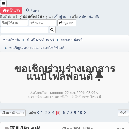
หน้าแรก
ค้นหา
ยินดีต้อนรับสู่
ฟอนต์ฟอรั่ม
กรุณา
เข้าสู่ระบบ
หรือ
สมัครสมาชิก
ฟอนต์ฟอรั่ม
สำหรับคนทำฟอนต์
ออกแบบฟอนต์
►
►
ขอเชิญร่วมร่างเอกสารแนบไฟล์ฟอนต์
►
ขอเชิญร่วมร่างเอกสาร
แนบไฟล์ฟอนต์
เริ่มโพสต์โดย iannnnn, 22 ส.ค. 2006, 03:06 น.
0 สมาชิก และ 1 บุคคลทั่วไป กำลังเปิดอ่านโพสต์นี้
1
2
3
4
6
7
8
9
10
หน้า
5
เลื่อนลงด้านล่าง
พิมพ์
蓝月 (lán yuè)
05 ม.ค. 2007, 14:20 น.