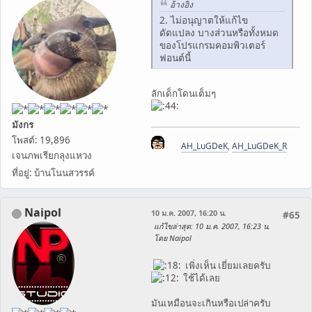
อ้างอิง
2. ไม่อนุญาตให้แก้ไข
ดัดแปลง บางส่วนหรือทั้งหมด
ของโปรแกรมคอมพิวเตอร์
ฟอนต์นี้
ลักเด็กโดนเต็มๆ
มังกร
โพสต์: 19,896
AH_LuGDeK
,
AH_LuGDeK_R
เจนภพเรียกลุงแหวง
ที่อยู่: บ้านโนนสวรรค์
Naipol
10 ม.ค. 2007, 16:20 น.
#65
แก้ไขล่าสุด
: 10 ม.ค. 2007, 16:23 น.
โดย Naipol
เพิ่งเห็น เยี่ยมเลยครับ
ใช้ได้เลย
มันเหมือนจะเกินหรือเปล่าครับ