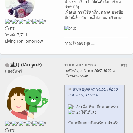
น่าจะขอเรียกว่า
ฟoนต์
(โดยเขียน
กำกับไว้)
เพื่อเป็นการใช้คำที่กะทัดรัด บางข้อ
มีคำนี้ซ้ำๆกันอ่านไปอ่านมาเริ่มเบลอ
มังกร
โพสต์: 7,711
Living For Tomorrow
กำลังโหลดข้อมูล .....
蓝月 (lán yuè)
11 ม.ค. 2007, 10:18 น.
#71
แก้ไขล่าสุด
: 11 ม.ค. 2007, 10:20 น.
แสงจันทร์
โดย MoonShine
อ้างคำพูดจาก: Naipol เมื่อ 10
ม.ค. 2007, 16:20 น.
เพิ่งเห็น เยี่ยมเลยครับ
ใช้ได้เลย
มันเหมือนจะเกินหรือเปล่าครับ
มังกร