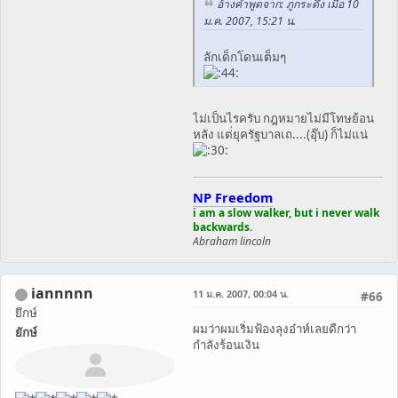
อ้างคำพูดจาก: ภูกระดึง เมื่อ 10
ม.ค. 2007, 15:21 น.
ลักเด็กโดนเต็มๆ
ไม่เป็นไรครับ กฎหมายไม่มีโทษย้อน
หลัง แต่ยุครัฐบาลเถ....(อุ๊บ) ก็ไม่แน่
NP Freedom
i am a slow walker, but i never walk
backwards.
Abraham lincoln
iannnnn
11 ม.ค. 2007, 00:04 น.
#66
ยึกษ์
ผมว่าผมเริ่มฟ้องลุงอ๋าห์เลยดีกว่า
ยักษ์
กำลังร้อนเงิน