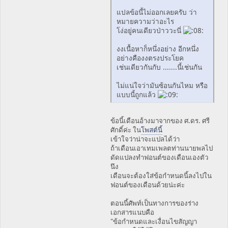
แปลข้อนี้ไม่ออกเลยครับ ว่า
หมายความว่าอะไร
โง่อยู่คนเดียวป่าววะนี่
งงเนื้อหาก็หนึ่งอย่าง อีกหนึ่ง
อย่างคืองงตรงประโยค
เช่นเดียวกันกับ .......นี้เช่นกัน
ไม่แน่ใจว่ามันซ้อนกันไหม หรือ
แบบนี้ถูกแล้ว
ข้อนี้เดือนอ้างมาจากของ ศ.ดร. ศรี
ศักดิ์ค่ะ ใน
โพสต์นี้
เข้าใจว่าน่าจะแปลได้ว่า
ถ้าเดือนเอาเทมเพลตท่านนายพลไป
ดัดแปลงทำฟอนต์ของเดือนเองตัว
นึง
เดือนจะต้องใส่ข้อกำหนดนี้ลงไปใน
ฟอนต์ของเดือนด้วยน่ะค่ะ
ตอนนี้ศัพท์เป็นทางการของร่าง
เอกสารแนบคือ
"ข้อกำหนดและเงื่อนไขสัญญา