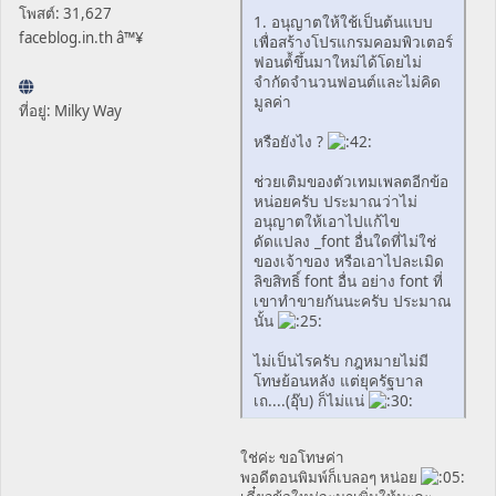
โพสต์: 31,627
1. อนุญาตให้ใช้เป็นต้นแบบ
faceblog.in.th â™¥
เพื่อสร้างโปรแกรมคอมพิวเตอร์
ฟอนต์้ขึ้นมาใหม่ได้โดยไม่
จำกัดจำนวนฟอนต์และไม่คิด
มูลค่า
ที่อยู่: Milky Way
หรือยังไง ?
ช่วยเติมของตัวเทมเพลตอีกข้อ
หน่อยครับ ประมาณว่าไม่
อนุญาตให้เอาไปแก้ไข
ดัดแปลง _font อื่นใดที่ไม่ใช่
ของเจ้าของ หรือเอาไปละเมิด
ลิขสิทธิ์ font อื่น อย่าง font ที่
เขาทำขายกันนะครับ ประมาณ
นั้น
ไม่เป็นไรครับ กฎหมายไม่มี
โทษย้อนหลัง แต่ยุครัฐบาล
เถ....(อุ๊บ) ก็ไม่แน่
ใช่ค่ะ ขอโทษค่า
พอดีตอนพิมพ์ก็เบลอๆ หน่อย