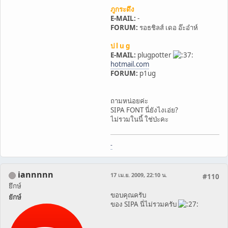
ภูกระดึง
E-MAIL:
-
FORUM:
รอธชิลส์ เดอ อ๊ะอ๋าห์
ป l u g
E-MAIL:
plugpotter
hotmail.com
FORUM:
p1ug
ถามหน่อยค่ะ
SIPA FONT นี่ยังไงเอ่ย?
ไม่รวมในนี้ ใช่ป่ะคะ
-
iannnnn
17 เม.ย. 2009, 22:10 น.
#110
ยึกษ์
ขอบคุณครับ
ยักษ์
ของ SIPA นี่ไม่รวมครับ