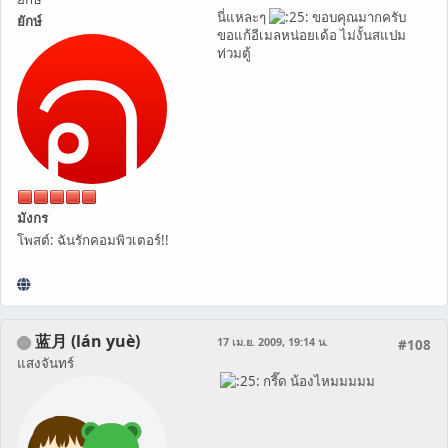
นี่แหละๆ
ขอบคุณมากครับ
ยักษ์
ขอแก้อีเมลหน่อยเด้อ ไม่งั้นสแปม
ท่วมตู้
มังกร
โพสต์: ฉันรักคอมพิวเตอร์!!
蓝月 (lán yuè)
17 เม.ย. 2009, 19:14 น.
#108
แสงจันทร์
กรี๊ด น้องไหมมมมม