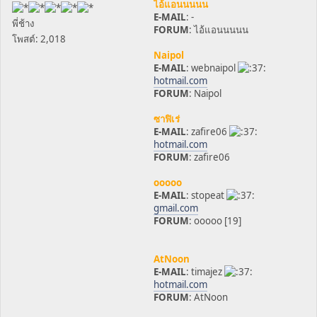
ไอ้แอนนนนน
E-MAIL
: -
พี่ช้าง
FORUM
: ไอ้แอนนนนน
โพสต์: 2,018
Naipol
E-MAIL
: webnaipol
hotmail.com
FORUM
: Naipol
ซาฟิเร่
E-MAIL
: zafire06
hotmail.com
FORUM
: zafire06
ooooo
E-MAIL
: stopeat
gmail.com
FORUM
: ooooo [19]
AtNoon
E-MAIL
: timajez
hotmail.com
FORUM
: AtNoon