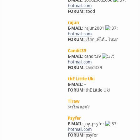
hotmail.com
FORUM:
zood
rajun
E-MAIL:
rajun2001
hotmail.com
FORUM:
เรียก..พี่ได้.. ไหม?
Candit39
E-MAIL:
candit39
hotmail.com
FORUM:
candit39
thE Little Uki
E-MAIL:
-
FORUM:
thE Little Uki
Tlraw
หาไม่เจอค่ะ
Psyfer
E-MAIL:
joy_psyfer
hotmail.com
FORUM:
psyfer