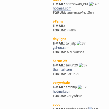
E-MAIL:
namsowan_nut
hotmail.com
FORUM:
คนตาบอดข้างเดียว
i-Palm
E-MAIL:
-
FORUM:
i-Palm
daylight
E-MAIL:
tw_jstp
yahoo.com
FORUM:
ด.ช.วันหว่าง
Sarun 29
E-MAIL:
sarun29
thaimail.com
FORUM:
Sarun29
verywhale
E-MAIL:
architip
hotmail.com
FORUM:
verywhale
zood
E-MAIL:
zoodzoodzood