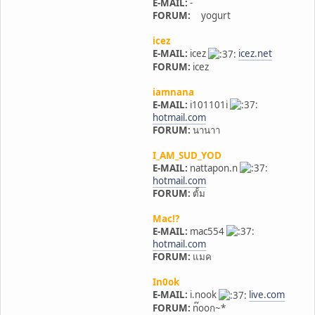
E-MAIL:
-
FORUM:
yogurt
icez
E-MAIL:
icez
icez.net
FORUM:
icez
iamnana
E-MAIL:
i101101i
hotmail.com
FORUM:
นานาา
I_AM_SUD_YOD
E-MAIL:
nattapon.n
hotmail.com
FORUM:
ตั้ม
Mac!?
E-MAIL:
mac554
hotmail.com
FORUM:
แมค
In0ok
E-MAIL:
i.nook
live.com
FORUM:
n๊ooก~*