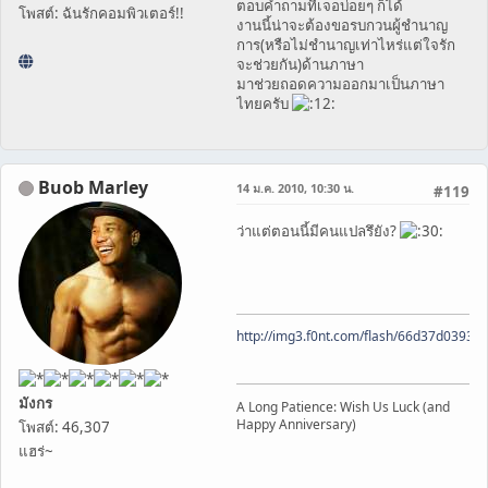
ตอบคำถามที่เจอบ่อยๆ ก็ได้
โพสต์: ฉันรักคอมพิวเตอร์!!
งานนี้น่าจะต้องขอรบกวนผู้ชำนาญ
การ(หรือไม่ชำนาญเท่าไหร่แต่ใจรัก
จะช่วยกัน)ด้านภาษา
มาช่วยถอดความออกมาเป็นภาษา
ไทยครับ
Buob Marley
14 ม.ค. 2010, 10:30 น.
#119
ว่าแต่ตอนนี้มีคนแปลรึยัง?
http://img3.f0nt.com/flash/66d37d0393
มังกร
A Long Patience: Wish Us Luck (and
Happy Anniversary)
โพสต์: 46,307
แฮร่~