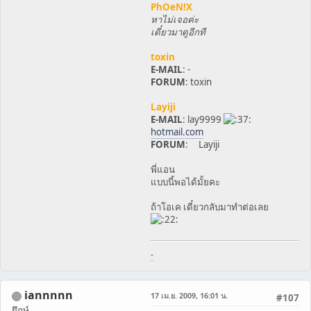
PhOeN!X
หาไม่เจอค่ะ
เดี๋ยวมาดูอีกที
toxin
E-MAIL
: -
FORUM
: toxin
Layiji
E-MAIL
: lay9999
hotmail.com
FORUM
: Layiji
พี่แอน
แบบนี้พอได้มั้ยคะ
ถ้าโอเค เดี๋ยวกลับมาทำต่อเลย
-
iannnnn
17 เม.ย. 2009, 16:01 น.
#107
ยึกษ์