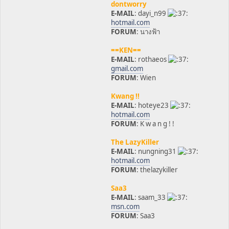
dontworry
E-MAIL
: dayi_n99
hotmail.com
FORUM
: นางฟ้า
==KEN==
E-MAIL
: rothaeos
gmail.com
FORUM
: Wien
Kwang !!
E-MAIL
: hoteye23
hotmail.com
FORUM
: K w a n g ! !
The LazyKiller
E-MAIL
: nungning31
hotmail.com
FORUM
: thelazykiller
Saa3
E-MAIL
: saam_33
msn.com
FORUM
: Saa3