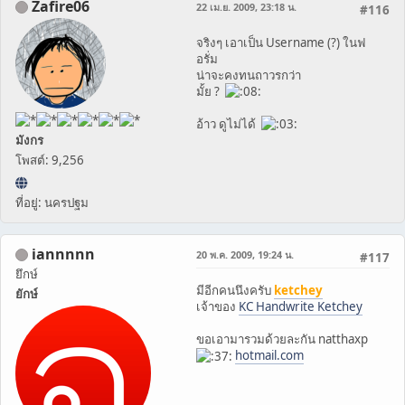
Zafire06
22 เม.ย. 2009, 23:18 น.
#116
จริงๆ เอาเป็น Username (?) ในฟ
อรั่ม
น่าจะคงทนถาวรกว่า
มั้ย ?
อ้าว ดูไม่ได้
มังกร
โพสต์: 9,256
ที่อยู่: นครปฐม
iannnnn
20 พ.ค. 2009, 19:24 น.
#117
ยึกษ์
มีอีกคนนึงครับ
ketchey
ยักษ์
เจ้าของ
KC Handwrite Ketchey
ขอเอามารวมด้วยละกัน natthaxp
hotmail.com