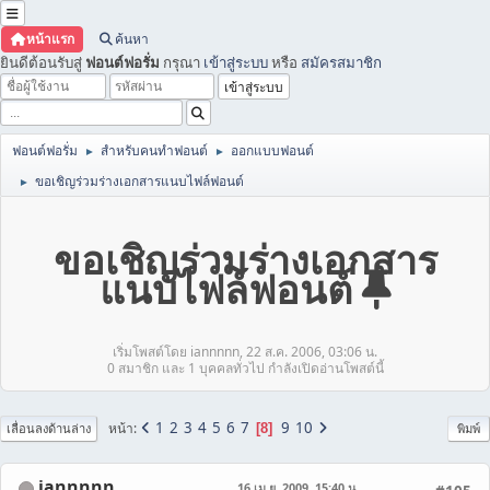
หน้าแรก
ค้นหา
ยินดีต้อนรับสู่
ฟอนต์ฟอรั่ม
กรุณา
เข้าสู่ระบบ
หรือ
สมัครสมาชิก
ฟอนต์ฟอรั่ม
สำหรับคนทำฟอนต์
ออกแบบฟอนต์
►
►
ขอเชิญร่วมร่างเอกสารแนบไฟล์ฟอนต์
►
ขอเชิญร่วมร่างเอกสาร
แนบไฟล์ฟอนต์
เริ่มโพสต์โดย iannnnn, 22 ส.ค. 2006, 03:06 น.
0 สมาชิก และ 1 บุคคลทั่วไป กำลังเปิดอ่านโพสต์นี้
1
2
3
4
5
6
7
9
10
หน้า
8
เลื่อนลงด้านล่าง
พิมพ์
iannnnn
16 เม.ย. 2009, 15:40 น.