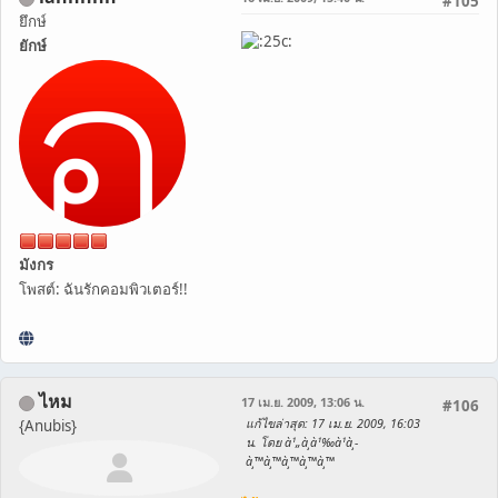
#105
ยึกษ์
ยักษ์
มังกร
โพสต์: ฉันรักคอมพิวเตอร์!!
ไหม
17 เม.ย. 2009, 13:06 น.
#106
แก้ไขล่าสุด
: 17 เม.ย. 2009, 16:03
{Anubis}
น. โดย à¹„à¸­à¹‰à¹à¸­
à¸™à¸™à¸™à¸™à¸™