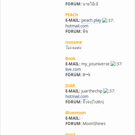
FORUM:
นายโอ้เอ้
PEACH
E-MAIL:
peach.play
hotmail.com
FORUM:
พีช
noname
ไม่เจอค่ะ
Book
E-MAIL:
my_youniverse
live.com
FORUM:
B••k
JUAR
E-MAIL:
juarthechip
hotmail.com
FORUM:
จั๊วจ่ะ(ไปพัก)
Bluemoon
E-MAIL:
-
FORUM:
MoonShines
nuut