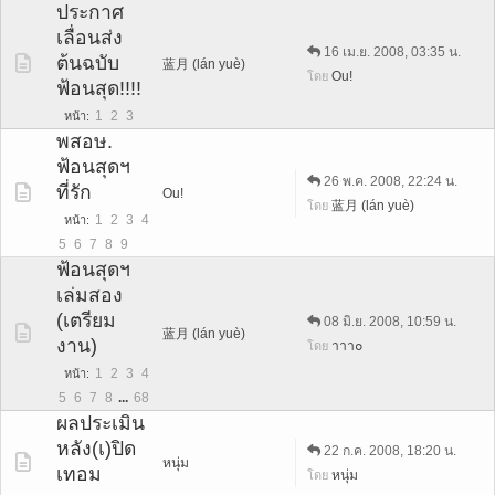
ประกาศ
เลื่อนส่ง
16 เม.ย. 2008, 03:35 น.
ต้นฉบับ
蓝月 (lán yuè)
Ou!
โดย
ฟ้อนสุด!!!!
1
2
3
หน้า
พสอษ.
ฟ้อนสุดฯ
26 พ.ค. 2008, 22:24 น.
ที่รัก
Ou!
蓝月 (lán yuè)
โดย
1
2
3
4
หน้า
5
6
7
8
9
ฟ้อนสุดฯ
เล่มสอง
(เตรียม
08 มิ.ย. 2008, 10:59 น.
蓝月 (lán yuè)
งาน)
าาา๐
โดย
1
2
3
4
หน้า
5
6
7
8
...
68
ผลประเมิน
หลัง(เ)ปิด
22 ก.ค. 2008, 18:20 น.
หนุ่ม
เทอม
หนุ่ม
โดย