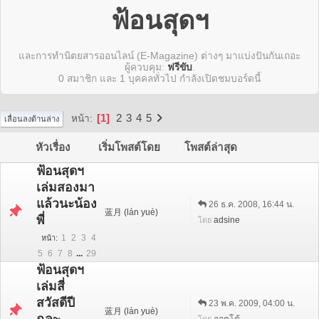
ฟ้อนสุดฯ
และการทำนิตยสารออนไลน์ (E-Magazine) ต่างๆ มาแบ่งปันกันเถอะ
ผู้ควบคุม:
ฟรีขับ
.
0 สมาชิก และ 1 บุคคลทั่วไป กำลังเปิดชมบอร์ดนี้
1
2
3
4
5
หน้า
เลื่อนลงด้านล่าง
หัวเรื่อง
เริ่มโพสต์โดย
โพสต์ล่าสุด
ฟ้อนสุดฯ
เล่มสองมา
แล้วนะน้อง
26 ธ.ค. 2008, 16:44 น.
蓝月 (lán yuè)
พี่
adsine
โดย
1
2
3
4
หน้า
5
6
7
8
...
29
ฟ้อนสุดฯ
เล่มสี่
สวัสดีปี
23 พ.ค. 2009, 04:00 น.
蓝月 (lán yuè)