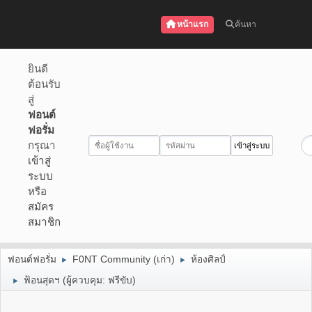
หน้าแรก
ค้นหา
ยินดี
ต้อนรับ
สู่
ฟอนต์
ฟอรั่ม
กรุณา
เข้าสู่
ระบบ
หรือ
สมัคร
สมาชิก
ฟอนต์ฟอรั่ม
F0NT Community (เก่า)
ห้องศิลป์
►
►
ฟ้อนสุดฯ
(ผู้ควบคุม:
ฟรีขับ
)
►