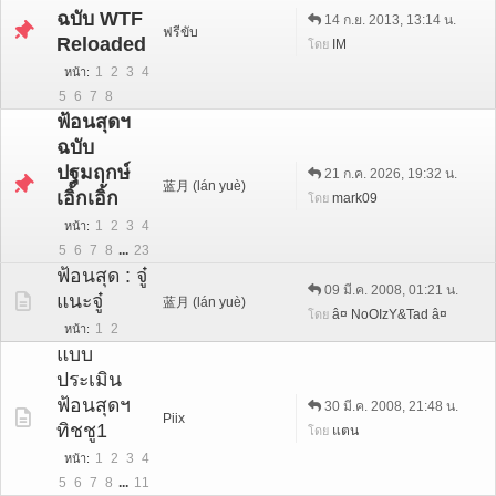
ฉบับ WTF
14 ก.ย. 2013, 13:14 น.
ฟรีขับ
Reloaded
IM
โดย
1
2
3
4
หน้า
5
6
7
8
ฟ้อนสุดฯ
ฉบับ
ปฐมฤกษ์
21 ก.ค. 2026, 19:32 น.
蓝月 (lán yuè)
เอิ้กเอิ้ก
mark09
โดย
1
2
3
4
หน้า
5
6
7
8
...
23
ฟ้อนสุด : จู๋
09 มี.ค. 2008, 01:21 น.
แนะจู๋
蓝月 (lán yuè)
â¤ NoOIzY&Tad â¤
โดย
1
2
หน้า
แบบ
ประเมิน
ฟ้อนสุดฯ
30 มี.ค. 2008, 21:48 น.
Piix
ทิชชู1
แตน
โดย
1
2
3
4
หน้า
5
6
7
8
...
11