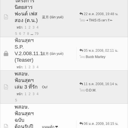
โครงการ
นิตยสาร
ฟ๐นต์ เฟส
22 ต.ค. 2008, 19:48 น.
蓝月 (lán yuè)
สอง (ต.น.)
-• THiS iS เหา !! •-
โดย
1
2
3
4
หน้า
5
6
7
8
...
79
ฟ้อนสุดฯ
S.P.
05 พ.ย. 2008, 02:11 น.
V.2.008.11.1
蓝月 (lán yuè)
Buob Marley
โดย
(Teaser)
1
2
3
4
หน้า
พสอษ.
ฟ้อนสุดฯ
11 ธ.ค. 2008, 16:14 น.
เล่ม 3 ที่รัก
Ou!
O.D.M.
โดย
1
2
3
4
หน้า
5
พสอษ.
ฟ้อนสุดฯ
ฉบับ
06 ม.ค. 2009, 16:15 น.
ต้อนรับปี
แนนเค้ก ❤