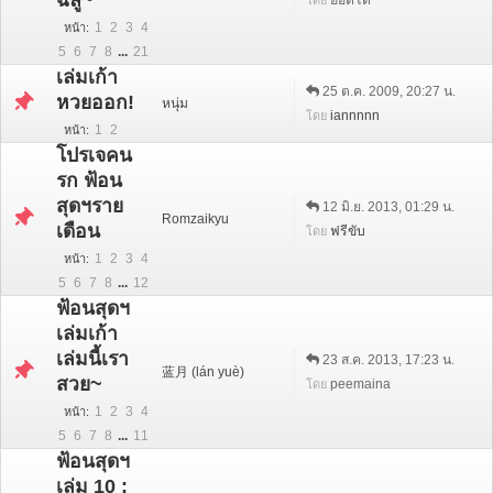
ฉลู~
ออตโต้
โดย
1
2
3
4
หน้า
5
6
7
8
...
21
เล่มเก้า
25 ต.ค. 2009, 20:27 น.
หวยออก!
หนุ่ม
iannnnn
โดย
1
2
หน้า
โปรเจคน
รก ฟ้อน
สุดฯราย
12 มิ.ย. 2013, 01:29 น.
Romzaikyu
เดือน
ฟรีขับ
โดย
1
2
3
4
หน้า
5
6
7
8
...
12
ฟ้อนสุดฯ
เล่มเก้า
เล่มนี้เรา
23 ส.ค. 2013, 17:23 น.
蓝月 (lán yuè)
สวย~
peemaina
โดย
1
2
3
4
หน้า
5
6
7
8
...
11
ฟ้อนสุดฯ
เล่ม 10 :