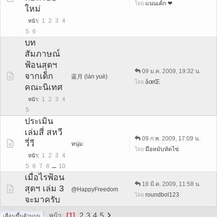
แนนเค้ก ❤
โดย
ใหม่
1
2
3
4
หน้า
5
6
บท
สัมภาษณ์
ฟ้อนสุดฯ
09 ม.ค. 2009, 19:32 น.
จากเด็ก
蓝月 (lán yuè)
âœŒ
โดย
คณะนิเทศ
1
2
3
4
หน้า
5
ประเมิน
เล่มสี่ สหวี
09 ก.พ. 2009, 17:09 น.
วี่วี
หนุ่ม
มือหมับหัดไข่
โดย
1
2
3
4
หน้า
5
6
7
8
...
10
เมื่อไรฟ้อน
18 มี.ค. 2009, 11:58 น.
สุดฯ เล่ม 3
@HappyFreedom
roundbol123
โดย
จะมาครับ
1
2
3
4
5
หน้า
เลื่อนขึ้นด้านบน