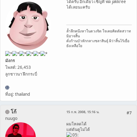
ได้ครับ อีกเดี๋ยว เชิญที่ ฟด jakkree
ได้เลยนะครับ
ล้ำลึกคนึงหาในดวงจิต ใจเคยคิดตัดสวาท
มิอาจสิ้น
ดั่งก้านบัวหักกลางชลาสินธุ์ ผิว่าสิ้นไร้เยื่อ
ยังเหลือใย
มังกร
โพสต์: 26,453
ลูกชาวนา ฝึกกระบี่
ที่อยู่: thailand
โก้
15 ก.พ. 2008, 15:16 น.
#7
nuugo
ผมโหลดได้
แต่ดันดูไม่ได้