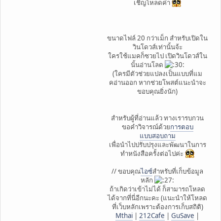
เชิญโหลดค่า
ขนาดไฟล์ 20 กว่าเม็ก สำหรับเปิดใน
วินโดวส์เท่านั้นจ้ะ
ใครใช้แมคก็ซวยไป เปิดวินโดวส์ใน
นั้นอ่านโลด
(ใครมีตัวช่วยแปลงเป็นแบบที่แม
คอ่านออก หากช่วยโพสต์แนะนำจะ
ขอบคุณยิ่งนัก)
สำหรับผู้ที่อ่านแล้ว ทางเรารบกวน
ขอคำวิจารณ์ด้วย
การตอบ
แบบสอบถาม
เพื่อนำไปปรับปรุงและพัฒนาในการ
ทำหนังสือครั้งต่อไปค่ะ
// ขอบคุณ
ไอซ์
สำหรับที่เก็บข้อมูล
หลัก
ถ้าเกิดว่าเข้าไม่ได้ ก็สามารถโหลด
ได้จากที่นี่อีกนะคะ (แนะนำให้โหลด
ที่เว็บหลักเพราะต้องการเก็บสถิติ)
Mthai
|
212Cafe
|
GuSave
|