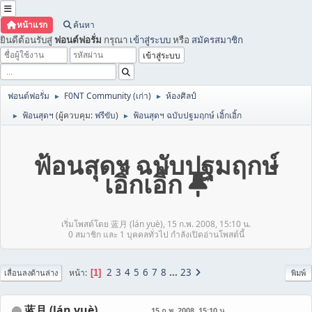
หน้าแรก
ค้นหา
ยินดีต้อนรับสู่
ฟอนต์ฟอรั่ม
กรุณา
เข้าสู่ระบบ
หรือ
สมัครสมาชิก
ฟอนต์ฟอรั่ม
F0NT Community (เก่า)
ห้องศิลป์
►
►
ฟ้อนสุดฯ
(ผู้ควบคุม:
ฟรีขับ
)
ฟ้อนสุดฯ ฉบับปฐมฤกษ์ เอิ้กเอิ้ก
►
►
ฟ้อนสุดฯ ฉบับปฐมฤกษ์
เอิ้กเอิ้ก
เริ่มโพสต์โดย 蓝月 (lán yuè), 15 ก.พ. 2008, 15:10 น.
0 สมาชิก และ 1 บุคคลทั่วไป กำลังเปิดอ่านโพสต์นี้
2
3
4
5
6
7
8
...
23
หน้า
1
เลื่อนลงด้านล่าง
พิมพ์
蓝月 (lán yuè)
15 ก.พ. 2008, 15:10 น.