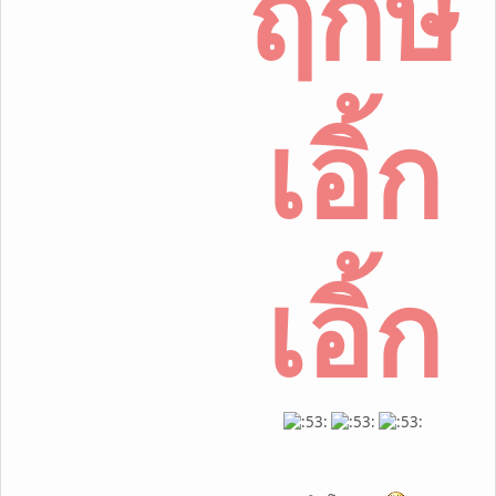
ฤกษ์
เอิ้ก
เอิ้ก