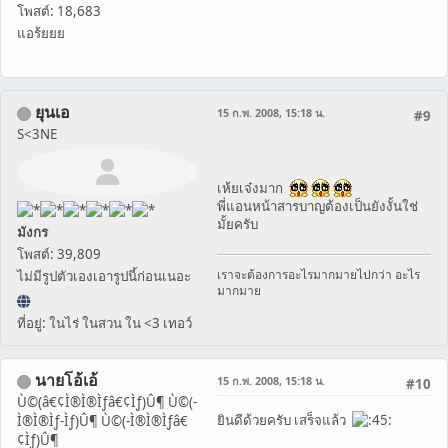
โพสต์: 18,683
แอร้ยยย
ยุนเอ
15 ก.พ. 2008, 15:18 น.
#9
S<3NE
เห้ยเจ๋งมาก
พี่แอนหน้าสารบาญต้องเป็นยังงั้นใช่
มั้ยครับ
มังกร
โพสต์: 39,809
เราจะต้องการอะไรมากมายไปกว่า อะไร
ไม่มีรูปตัวเองเอารูปนี้ก่อนเนอะ
มากมาย
ที่อยู่: ในไร่ ในสวน ใน <3 เทอว์
นายโอ้เอ้
15 ก.พ. 2008, 15:18 น.
#10
Ù©(â€¢Ì®Ì®Ìƒâ€¢Ìƒ)Û¶ Ù©(-
ยินดีด้วยครับ เสร็จแล้ว
Ì®Ì®Ìƒ-Ìƒ)Û¶ Ù©(-Ì®Ì®Ìƒâ€
¢Ìƒ)Û¶