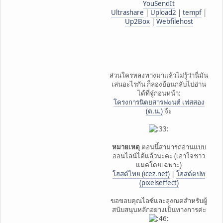
YouSendIt
Ultrashare
|
Upload2
|
tempf
|
Up2Box
|
Webfilehost
ส่วนใครหลงทางมาแล้วไม่รู้ว่านี่มัน
เล่นอะไรกัน ก็ลองย้อนกลับไปอ่าน
ได้ที่จู๋ก่อนหน้า:
โครงการนิตยสารฟ๐นต์ เฟสสอง
(ต.น.)
จ้ะ
หมายเหตุ
ตอนนี้สามารถอ่านแบบ
ออนไลน์ได้แล้วนะคะ (เอาใจชาว
แมคโดยเฉพาะ)
โฮสต์ไทย (icez.net)
|
โฮสต์ตปท
(pixelseffect)
ขอขอบคุณไอซ์และลุงณตสำหรับผู้
สนับสนุนหลักอย่างเป็นทางการค่ะ