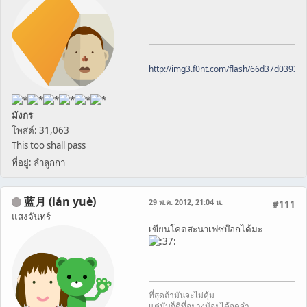
http://img3.f0nt.com/flash/66d37d0393
มังกร
โพสต์: 31,063
This too shall pass
ที่อยู่: ลำลูกกา
蓝月 (lán yuè)
29 พ.ค. 2012, 21:04 น.
#111
แสงจันทร์
เขียนโคดสะนาเฟซบ๊อกได้มะ
ที่สุดถ้ามันจะไม่คุ้ม
แต่มันก็ดีที่อย่างน้อยได้จดจำ