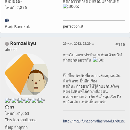
แมมมอธ~
แต่กลัวว่าทำได้ไม่กี่เล่มแล้วตันนี่สิ
โพสต์: 2,876
perfectionist
ที่อยู่: Bangkok
Romzaikyu
29 พ.ค. 2012, 23:29 น.
#116
almost
จานโม่ อยากทำทำเลย ตันแล้วจะไม่
ทำต่อก็ค่อยว่ากัน
ปิ๊ก ปิ๊กสนิทกับพี่แหละ จริงอยู่ คนอื่น
พิมพ์ อาจเป็นอีกเรื่อง
แต่ก็นะ ถ้าอยากให้รู้สึกแย่กันจริงๆ
พี่คงไม่พิมพ์ไอ้ตัวเหลืองนั่น
แค่อยากบอกว่า เฮ้ย ที่เอ็งพูดเนี่ย ถึง
จะล้อเล่น แต่มันบั่นทอนว่ะ
มังกร
โพสต์: 31,063
This too shall pass
http://img3.f0nt.com/flash/66d37d0393
ที่อยู่: ลำลูกกา