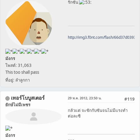
รักซัน
http://img3.f0nt.com/flash/66d37d0393
มังกร
โพสต์: 31,063
This too shall pass
ที่อยู่: ลำลูกกา
เทอร์โบบูสเตอร์
29 พ.ค. 2012, 23:50 น.
#119
ยักษ์ไม่มีเพชร
กลัวแต่ จะชักกับซันจนไม่มีแรงทำ
ต่อละซิ
มังกร