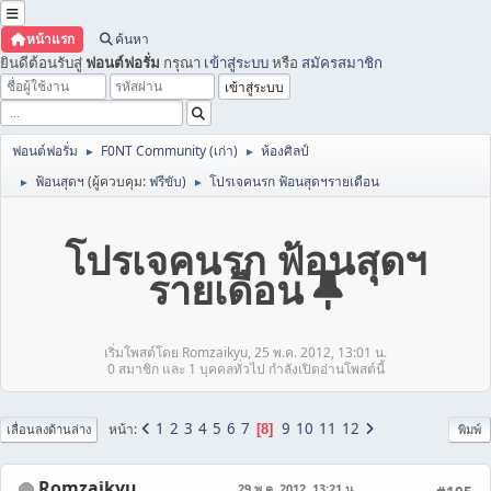
หน้าแรก
ค้นหา
ยินดีต้อนรับสู่
ฟอนต์ฟอรั่ม
กรุณา
เข้าสู่ระบบ
หรือ
สมัครสมาชิก
ฟอนต์ฟอรั่ม
F0NT Community (เก่า)
ห้องศิลป์
►
►
ฟ้อนสุดฯ
(ผู้ควบคุม:
ฟรีขับ
)
โปรเจคนรก ฟ้อนสุดฯรายเดือน
►
►
โปรเจคนรก ฟ้อนสุดฯ
รายเดือน
เริ่มโพสต์โดย Romzaikyu, 25 พ.ค. 2012, 13:01 น.
0 สมาชิก และ 1 บุคคลทั่วไป กำลังเปิดอ่านโพสต์นี้
1
2
3
4
5
6
7
9
10
11
12
หน้า
8
เลื่อนลงด้านล่าง
พิมพ์
Romzaikyu
29 พ.ค. 2012, 13:21 น.