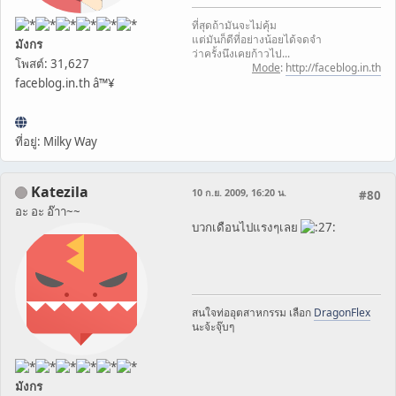
ที่สุดถ้ามันจะไม่คุ้ม
แต่มันก็ดีที่อย่างน้อยได้จดจำ
มังกร
ว่าครั้งนึงเคยก้าวไป...
โพสต์: 31,627
Mode
:
http://faceblog.in.th
faceblog.in.th â™¥
ที่อยู่: Milky Way
Katezila
10 ก.ย. 2009, 16:20 น.
#80
อะ อะ อ๊าา~~
บวกเดือนไปแรงๆเลย
สนใจท่ออุตสาหกรรม​ เลือก
DragonFlex
นะจ้ะ​จุ๊บๆ​
มังกร