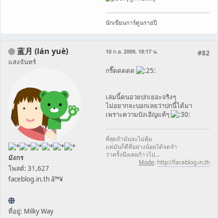
นักเขียนการ์ตูนรายปี
蓝月 (lán yuè)
10 ก.ย. 2009, 18:17 น.
#82
แสงจันทร์
กรี๊ดดดดด
เล่มนี้คนอวยปกเยอะจริงๆ
ไม่อยากจะบอกเลยว่าปกนี้ได้มา
เพราะความบังเอิญแท้ๆ
ที่สุดถ้ามันจะไม่คุ้ม
แต่มันก็ดีที่อย่างน้อยได้จดจำ
ว่าครั้งนึงเคยก้าวไป...
มังกร
Mode
:
http://faceblog.in.th
โพสต์: 31,627
faceblog.in.th â™¥
ที่อยู่: Milky Way