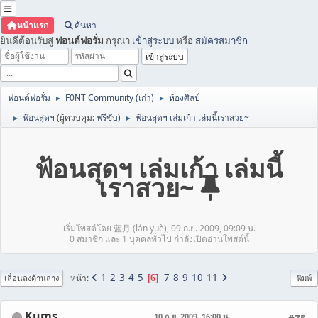
หน้าแรก
ค้นหา
ยินดีต้อนรับสู่
ฟอนต์ฟอรั่ม
กรุณา
เข้าสู่ระบบ
หรือ
สมัครสมาชิก
ฟอนต์ฟอรั่ม
F0NT Community (เก่า)
ห้องศิลป์
►
►
ฟ้อนสุดฯ
(ผู้ควบคุม:
ฟรีขับ
)
ฟ้อนสุดฯ เล่มเก้า เล่มนี้เราสวย~
►
►
ฟ้อนสุดฯ เล่มเก้า เล่มนี้
เราสวย~
เริ่มโพสต์โดย 蓝月 (lán yuè), 09 ก.ย. 2009, 09:09 น.
0 สมาชิก และ 1 บุคคลทั่วไป กำลังเปิดอ่านโพสต์นี้
1
2
3
4
5
7
8
9
10
11
หน้า
6
เลื่อนลงด้านล่าง
พิมพ์
Kums
10 ก.ย. 2009, 16:00 น.