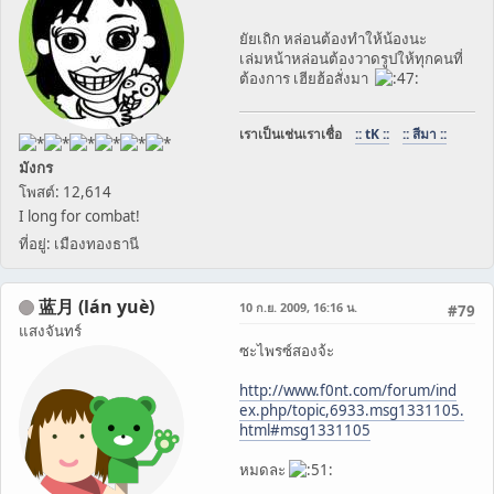
ยัยเถิก หล่อนต้องทำให้น้องนะ
เล่มหน้าหล่อนต้องวาดรูปให้ทุกคนที่
ต้องการ เฮียฮ้อสั่งมา
เราเป็นเช่นเราเชื่อ
:: tK ::
:: สีมา ::
มังกร
โพสต์: 12,614
I long for combat!
ที่อยู่: เมืองทองธานี
蓝月 (lán yuè)
10 ก.ย. 2009, 16:16 น.
#79
แสงจันทร์
ซะไพรซ์สองจ้ะ
http://www.f0nt.com/forum/ind
ex.php/topic,6933.msg1331105.
html#msg1331105
หมดละ