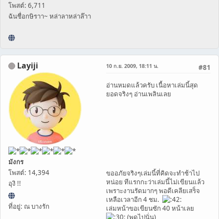
โพสต์: 6,711
ฉันชื่อกษิราา~ หล่าลาหล่าล๊าา
Layiji
10 ก.ย. 2009, 18:11 น.
#81
อ่านหมดแล้วครับ เนื้อหาเล่มนี้สุด
ยอดจริงๆ อ่านเพลินเลย
มังกร
โพสต์: 14,394
ขออภัยจริงๆเล่มนี้ที่คิดจะทำช้าไป
หน่อย ทีแรกกะว่าเล่มนี้ไม่เขียนแล้ว
อุงิ !!
เพราะงานรัดมากๆ พอดีเคลียเสร็จ
เหลือเวลาอีก 4 ชม.
ที่อยู่: ณ บางรัก
เล่มหน้าขอเขียนซัก 40 หน้าเลย
(พูดไปนั่น)