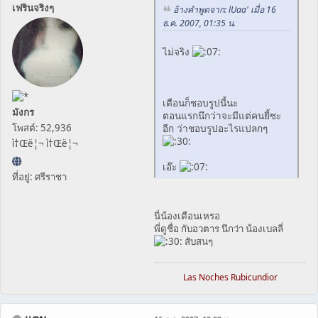
เฟรินจริงๆ
อ้างคำพูดจาก: lUaa' เมื่อ 16
ธ.ค. 2007, 01:35 น.
ไม่จริง
เดือนก็ชอบรูปนี้นะ
มังกร
ตอนแรกนึกว่าจะมีแต่คนยี้ซะ
อีก ว่าชอบรูปอะไรแปลกๆ
โพสต์: 52,936
ì†Œë¦¬ ì†Œë¦¬
เอ๊ะ
ที่อยู่: ศรีราชา
นี่น้องเดือนเหรอ
พี่ดูชื่อ กับอวตาร นึกว่า น้องเบลลี่
สับสนๆ
Las Noches Rubicundior