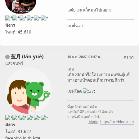
แต่บางคนก็หมดไปเลยว่ะ
มังกร
เลวยั้นเงา
โพสต์: 45,610
...
蓝月 (lán yuè)
16 ธ.ค. 2007, 01:47 น.
#110
แสงจันทร์
เออ
เดี๋ยวซักพักรื้อโครงการแฟนพันธุ์แท้
มา เอาหน้าตอนเด็กมาทายดีกว่า
เซฟโลด
ที่สุดถ้ามันจะไม่คุ้ม
แต่มันก็ดีที่อย่างน้อยได้จดจำ
ว่าครั้งนึงเคยก้าวไป...
Mode
:
http://faceblog.in.th
มังกร
โพสต์: 31,627
faceblog.in.th â™¥