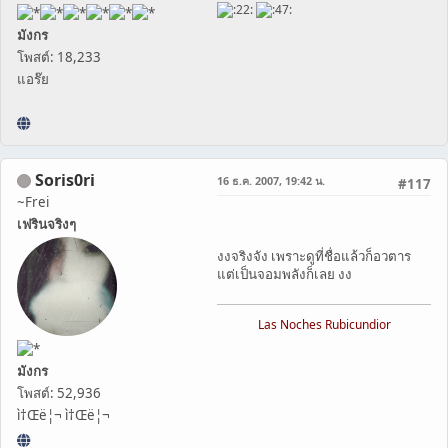
มังกร
โพสต์: 18,233
แอร๊ย
Soris0ri
16 ธ.ค. 2007, 19:42 น.
#117
~Frei
เฟรินจริงๆ
งงจริงจัง เพราะดูที่ชื่อแล้วก็อวตาร
แต่เป็นจอมพลังก็เลย งง
Las Noches Rubicundior
มังกร
โพสต์: 52,936
ì†Œë¦¬ ì†Œë¦¬