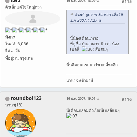
แตน
16 ธ.ค. 2007, 18:09 น.
#115
ตัวเล็กแต่ใจใหญ่กว่า
อ้างคำพูดจาก: Sorisori เมื่อ 16
ธ.ค. 2007, 17:27 น.
มังกร
นี่น้องเดือนเหรอ
พี่ดูชื่อ กับอวตาร นึกว่า น้อง
โพสต์: 6,056
เบลลี่
สับสนๆ
งืม ... งืม
ที่อยู่: ณ กรุงเทพ
นั่นสิตอนแรกนกว่าเบลลี่ซะอีก
นานๆ จะเข้ามาที
roundbol123
16 ธ.ค. 2007, 19:01 น.
#116
นานา(18)
พี่เดือนปลอมตัวเป็นพี่เบลลี่แน่ๆ