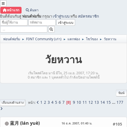
หน้าแรก
ค้นหา
ยินดีต้อนรับสู่
ฟอนต์ฟอรั่ม
กรุณา
เข้าสู่ระบบ
หรือ
สมัครสมาชิก
ฟอนต์ฟอรั่ม
F0NT Community (เก่า)
แตกฟอง
โชว์ของ
วัยหวาน
►
►
►
►
วัยหวาน
เริ่มโพสต์โดย มานี มีใจ, 25 เม.ย. 2007, 17:20 น.
0 สมาชิก และ 1 บุคคลทั่วไป กำลังเปิดอ่านโพสต์นี้
พิมพ์
1
2
3
4
5
6
7
9
10
11
12
13
14
15
...
177
หน้า
8
เลื่อนลงด้านล่าง
蓝月 (lán yuè)
16 ธ.ค. 2007, 01:40 น.
#105