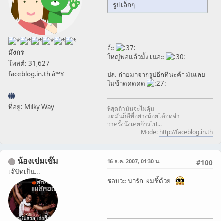
รูปเล็กๆ
อ้ะ
มังกร
ใหญ่พอแล้วมั้ง เนอะ
โพสต์: 31,627
faceblog.in.th â™¥
ปล. ถ่ายมาจากรูปอีกทีนะค้า มันเลย
ไม่ช้าดดดดด
ที่อยู่: Milky Way
ที่สุดถ้ามันจะไม่คุ้ม
แต่มันก็ดีที่อย่างน้อยได้จดจำ
ว่าครั้งนึงเคยก้าวไป...
Mode
:
http://faceblog.in.th
น้องเข่มเข๊ม
16 ธ.ค. 2007, 01:30 น.
#100
เจ๊นัทเป็น...
ชอบว่ะ น่ารัก ผมชี้ด้วย