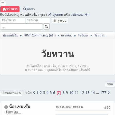
หน้าแรก
ค้นหา
ยินดีต้อนรับสู่
ฟอนต์ฟอรั่ม
กรุณา
เข้าสู่ระบบ
หรือ
สมัครสมาชิก
ฟอนต์ฟอรั่ม
F0NT Community (เก่า)
แตกฟอง
โชว์ของ
วัยหวาน
►
►
►
►
วัยหวาน
เริ่มโพสต์โดย มานี มีใจ, 25 เม.ย. 2007, 17:20 น.
0 สมาชิก และ 1 บุคคลทั่วไป กำลังเปิดอ่านโพสต์นี้
พิมพ์
1
2
3
4
5
6
8
9
10
11
12
13
14
...
177
หน้า
7
เลื่อนลงด้านล่าง
น้องเข่มเข๊ม
15 ธ.ค. 2007, 01:54 น.
#90
เจ๊นัทเป็น...