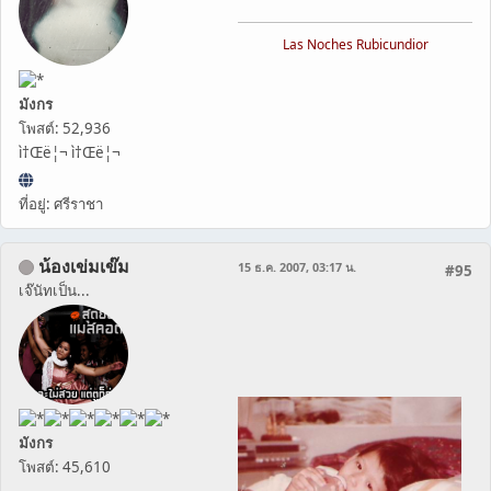
Las Noches Rubicundior
มังกร
โพสต์: 52,936
ì†Œë¦¬ ì†Œë¦¬
ที่อยู่: ศรีราชา
น้องเข่มเข๊ม
15 ธ.ค. 2007, 03:17 น.
#95
เจ๊นัทเป็น...
มังกร
โพสต์: 45,610
...