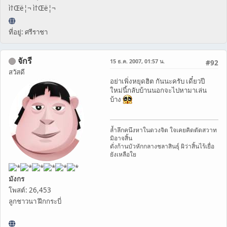
ì†Œë¦¬ ì†Œë¦¬
ที่อยู่: ศรีราชา
จักรี
15 ธ.ค. 2007, 01:57 น.
#92
สวัสดี
อย่าเพิ่งหยุดฮิต กันนะครับ เดี๋ยวปี
ใหม่นี้กลับบ้านนอกจะไปหามาเล่น
บ้าง
ล้ำลึกคนึงหาในดวงจิต ใจเคยคิดตัดสวาท
มิอาจสิ้น
ดั่งก้านบัวหักกลางชลาสินธุ์ ผิว่าสิ้นไร้เยื่อ
ยังเหลือใย
มังกร
โพสต์: 26,453
ลูกชาวนา ฝึกกระบี่