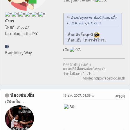
อ้างคำพูดจาก: น้องไอ้แอน เมื่อ
มังกร
16 ธ.ค. 2007, 01:35 น.
โพสต์: 31,627
faceblog.in.th â™¥
เห็นแล้วยิ้มทุกที
เดือนเอ๊ย โตมาทำไมวะ
เอ๊ะ
ที่อยู่: Milky Way
ที่สุดถ้ามันจะไม่คุ้ม
แต่มันก็ดีที่อย่างน้อยได้จดจำ
ว่าครั้งนึงเคยก้าวไป...
Mode
:
http://faceblog.in.th
น้องเข่มเข๊ม
16 ธ.ค. 2007, 01:36 น.
#104
เจ๊นัทเป็น...