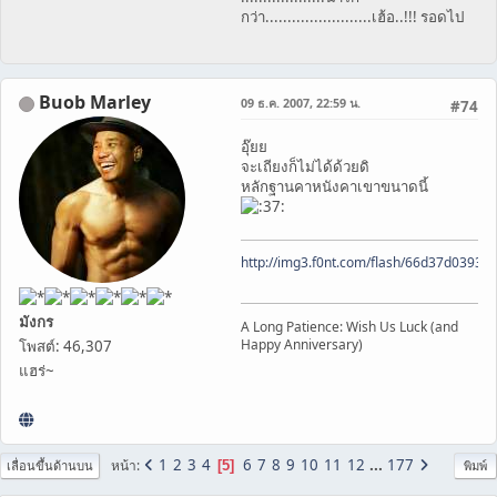
กว่า........................เฮ้อ..!!! รอดไป
Buob Marley
09 ธ.ค. 2007, 22:59 น.
#74
อุ๊ยย
จะเถียงก็ไม่ได้ด้วยดิ
หลักฐานคาหนังคาเขาขนาดนี้
http://img3.f0nt.com/flash/66d37d0393
มังกร
A Long Patience: Wish Us Luck (and
Happy Anniversary)
โพสต์: 46,307
แฮร่~
1
2
3
4
6
7
8
9
10
11
12
...
177
หน้า
5
เลื่อนขึ้นด้านบน
พิมพ์