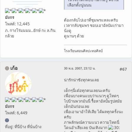
เลือกตั้งนู่นนน
มังกร
ต้องกลับไปเอาที่ชุมพรแหละครับ
โพสต์: 12,445
เวลากลับชุมพร ชอบเอาอัลบัมเก่ามา
ภ. กางโร่มมมม..ยักษ์ กะ ล.กิน
นั่งดู
ดูนานๆ ด้วย
กล้วย
โรงเรียนสอนศิลปะทอศิลป์
เก้อ
30 พ.ย. 2007, 23:12 น.
#67
น่ารักน่าชังทุกคนเลย
เด็กๆนี่เด๋อทุกคนเลยนะครับ
เพื่อนบางคนแบบว่าแนวๆ ดูโหดๆ
ไปบ้านพวกมันนี่ รื้อหาอัลบั้มรูปสมัย
มังกร
เด็กมันก่อนเลย
เพื่อเอามาอำให้เสีย ได้ผลทุกครั้งนะ
โพสต์: 6,449
ครับ
ภาพลักษณ์ความแนว ความโหดนี่
ที่อยู่: ที่นี่บ้าง ที่นั่นบ้าง
โดนอำเสียเลย บันเทิงมาก