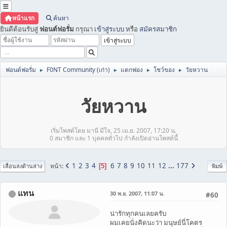
หน้าแรก
ค้นหา
ยินดีต้อนรับสู่
ฟอนต์ฟอรั่ม
กรุณา
เข้าสู่ระบบ
หรือ
สมัครสมาชิก
ฟอนต์ฟอรั่ม
F0NT Community (เก่า)
แตกฟอง
โชว์ของ
วัยหวาน
►
►
►
►
วัยหวาน
เริ่มโพสต์โดย มานี มีใจ, 25 เม.ย. 2007, 17:20 น.
0 สมาชิก และ 1 บุคคลทั่วไป กำลังเปิดอ่านโพสต์นี้
1
2
3
4
6
7
8
9
10
11
12
...
177
หน้า
5
เลื่อนลงด้านล่าง
พิมพ์
แทน
30 พ.ย. 2007, 11:07 น.
#60
น่ารักทุกคนเลยครับ
ผมเคยนั่งคิดนะว่า มนุษย์นี่โคตร