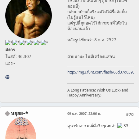
โชว์มั่งว่าตอนเด็กๆ ตูน่ารัก (ไม่แพ้
ตอนนี้)
กลับมาบ้านก็จริงแต่ไม่ได้รื้ออัลบั้ม
(ไม่รู้แม่ไว้ไหน)
แต่รูปนี้ตูสอดไว้ใต้กระจกที่โต๊ะใน
ห้องนานแล้ว
หลังรูปเขียนว่า 8 ก.ค. 2527
มังกร
โพสต์: 46,307
ถ่ายมานะ ไม่มีเครื่องแสกน
แฮร่~
http://img3.f0nt.com/flash/66d37d0393
A Long Patience: Wish Us Luck (and
Happy Anniversary)
หยุยย~*
09 ธ.ค. 2007, 22:06 น.
#70
ดูน่ารักอารมณ์ดีจริงๆเลยค่า