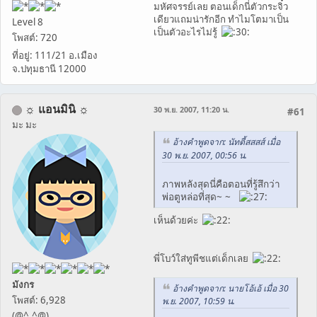
มหัศจรรย์เลย ตอนเด็กนี่ตัวกระจิ๋ว
เดียวแถมน่ารักอีก ทำไมโตมาเป็น
Level 8
เป็นตัวอะไรไม่รู้
โพสต์: 720
ที่อยู่: 111/21 อ.เมือง
จ.ปทุมธานี 12000
☼ แอนมินิ ☼
30 พ.ย. 2007, 11:20 น.
#61
มะ มะ
อ้างคำพูดจาก: นัทตี้สสสส์ เมื่อ
30 พ.ย. 2007, 00:56 น.
ภาพหลังสุดนี่คือตอนที่รู้สึกว่า
พ่อตูหล่อที่สุด~ ~
เห็นด้วยค่ะ
พี่โบว์ใส่ทูพีชแต่เด็กเลย
มังกร
อ้างคำพูดจาก: นายโอ้เอ้ เมื่อ 30
โพสต์: 6,928
พ.ย. 2007, 10:59 น.
(@^.^@)