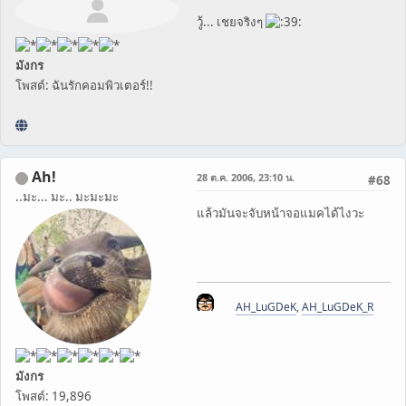
วู้... เชยจริงๆ
มังกร
โพสต์: ฉันรักคอมพิวเตอร์!!
Ah!
28 ต.ค. 2006, 23:10 น.
#68
..มะ... มะ.. มะมะมะ
แล้วมันจะจับหน้าจอแมคได้ไงวะ
AH_LuGDeK
,
AH_LuGDeK_R
มังกร
โพสต์: 19,896