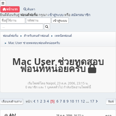
หน้าแรก
ค้นหา
ยินดีต้อนรับสู่
ฟอนต์ฟอรั่ม
กรุณา
เข้าสู่ระบบ
หรือ
สมัครสมาชิก
ฟอนต์ฟอรั่ม
สำหรับคนทำฟอนต์
เทคนิคฟอนต์
►
►
Mac User ช่วยทดสอบฟอนท์หน่อยครับ
►
Mac User ช่วยทดสอบ
ฟอนท์หน่อยครับ
เริ่มโพสต์โดย Naipol, 23 ต.ค. 2006, 23:15 น.
0 สมาชิก และ 1 บุคคลทั่วไป กำลังเปิดอ่านโพสต์นี้
1
2
3
4
6
7
8
9
10
11
12
...
17
หน้า
5
เลื่อนลงด้านล่าง
พิมพ์
Ah!
28 ต.ค. 2006, 16:22 น.