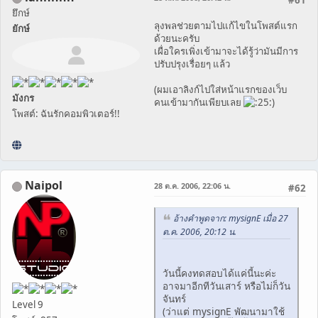
#61
ยึกษ์
ลุงพลช่วยตามไปแก้ไขในโพสต์แรก
ยักษ์
ด้วยนะครับ
เผื่อใครเพิ่งเข้ามาจะได้รู้ว่ามันมีการ
ปรับปรุงเรื่อยๆ แล้ว
(ผมเอาลิงก์ไปใส่หน้าแรกของเว็บ
มังกร
คนเข้ามากันเพียบเลย
)
โพสต์: ฉันรักคอมพิวเตอร์!!
Naipol
28 ต.ค. 2006, 22:06 น.
#62
อ้างคำพูดจาก: mysignE เมื่อ 27
ต.ค. 2006, 20:12 น.
วันนี้คงทดสอบได้แค่นี้นะค่ะ
อาจมาอีกทีวันเสาร์ หรือไม่ก็วัน
จันทร์
Level 9
(ว่าแต่ mysignE พัฒนามาใช้