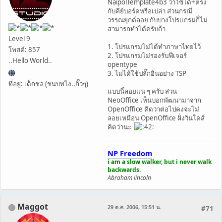
NaipolTemplate4b3 ว่าใช้ได้+ตรง
กับคีย์บอร์ดหรือเปล่า ส่วนกรณี
วรรณยุกต์ลอย กับบางโปรแกรมก็ไม่
สามารถทำได้ครับถ้า
Level 9
1. โปรแกรมไม่ได้ทำภาษาไทยไว้
โพสต์: 857
2. โปรแกรมไม่รองรับฟีเจอร์
..Hello World..
opentype
3. ไม่ได้ใช้ปลั๊กอินอย่าง TSP
ที่อยู่: เด็กชล (ชนบทไง..กิ๊วๆ)
แบบนี้ลอยแน่ ๆ ครับ ส่วน
NeoOffice เห็นบอกพัฒนามาจาก
OpenOffice คิดว่าต่อไปคงจะไม่
ลอยเหมือน OpenOffice ฝั่งวินโดส์
คิดว่านะ
NP Freedom
i am a slow walker, but i never walk
backwards.
Abraham lincoln
Maggot
29 ต.ค. 2006, 15:51 น.
#71