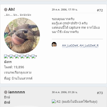
Ah!
29 ต.ค. 2006, 17:19 น.
#72
..มะ... มะ.. มะมะมะ
ขอบคุณมากครับ
ผมรู้แค่ cmd+shift+3 ครับ
แต่ตอนนี้ได้ capture me จากไอ้แอ
นมาใช้ เจ๋งมากครับ
AH_LuGDeK
,
AH_LuGDeK_R
มังกร
โพสต์: 19,896
เจนภพเรียกลุงแหวง
ที่อยู่: บ้านโนนสวรรค์
iannnnn
30 ต.ค. 2006, 01:26 น.
#73
ยึกษ์
(ผมยังไม่มีแมคใช้ครับลุง)
ยักษ์