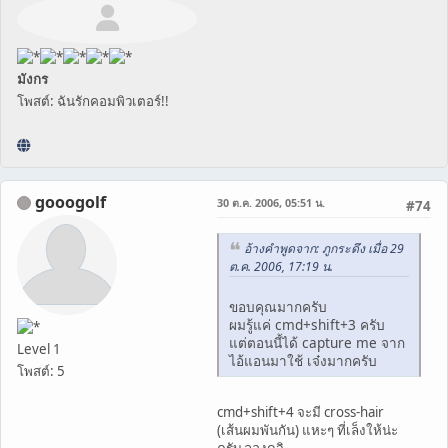
มังกร
โพสต์: ฉันรักคอมพิวเตอร์!!
gooogolf
30 ต.ค. 2006, 05:51 น.
#74
อ้างคำพูดจาก: ภูกระดึง เมื่อ 29
ต.ค. 2006, 17:19 น.
ขอบคุณมากครับ
ผมรู้แค่ cmd+shift+3 ครับ
แต่ตอนนี้ได้ capture me จาก
Level 1
ไอ้แอนมาใช้ เจ๋งมากครับ
โพสต์: 5
cmd+shift+4 จะมี cross-hair
(เส้นผมพันกัน) แหะๆ ที่เล็งให้น่ะ