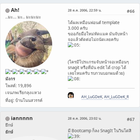
Ah!
28 ต.ค. 2006, 22:59 น.
#66
..มะ... มะ.. มะมะมะ
ได้ผลเหมือนฟอนต์ template
3.000 ครับ
ขออภัยมือใหม่หัดแมค มันจับหน้า
จอแล้วตัดต่อไม่ถนัดเลยครับ
(ใครมีโปรแกรมจับหน้าจอเหมือนๆ
snagit หรือที่มัน edit ได้ crop ได้
เลยไหมครับ รบกวนบอกผมด้วย)
มังกร
โพสต์: 19,896
เจนภพเรียกลุงแหวง
AH_LuGDeK
,
AH_LuGDeK_R
ที่อยู่: บ้านโนนสวรรค์
iannnnn
28 ต.ค. 2006, 23:02 น.
#67
ยึกษ์
มี Bootcamp ก็ลง SnagIt ในวินโด่สิ
ยักษ์