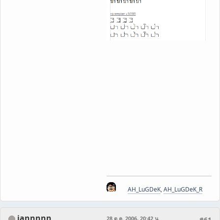
AH_LuGDeK
,
AH_LuGDeK_R
iannnnn
28 ต.ค. 2006, 20:42 น.