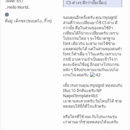
โพสต์: 857
CS ต่างๆ ดีกว่ามั๊ยเนี้ยะ)
..Hello World..
ขอบคุณอีกครั้งครับ คุณ mysignE
ที่อยู่: เด็กชล (ชนบทไง..กิ๊วๆ)
ส่วนที่ว่าจะเปลี่ยนมาใช้ CS ต่าง ดี
กว่ามั้ย คือในส่วนของคนใช้ถ้า
เปลี่ยนได้ก็น่าจะเปลี่ยนครับ เพราะ
โปรแกรมใหม่ ๆ จะใช้มาตรฐาน
font เดียวกัน จะสามารถใช้ข้าม
แพลตฟอร์มได้ แต่ในส่วนของคนทำ
font ก็ทำเผื่อ ๆ ไว้นะครับ เพราะบาง
กรณี บางความจำเป็นผมเข้าใจว่า
คงจะมีคนใช้อยู่ อีกอย่างโปรแกรม
หลัง ๆ นี่รับประทานแรมกันแบบไม่
เกรงใจเลยครับ
เดี๋ยวรบกวนคุณ mysignE ทดสอบกับ
Illus 10 อีกทีนะครับ NP
NaipolTemplate4b3
เอาตามสะดวกครับ วันไหนก็ได้ ช่วย
ทดสอบให้นี่ก็ดีใจแล้วครับ
หรือใครที่ใช้ osx กับโปรแกรมรุ่น
เก่าผ่านมาก็ช่วยทดสอบได้นะครับ