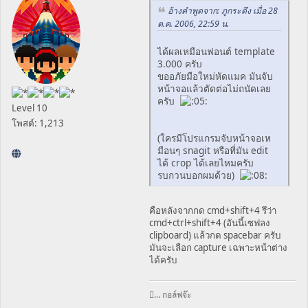
อ้างคำพูดจาก: ภูกระดึง เมื่อ 28
ต.ค. 2006, 22:59 น.
ได้ผลเหมือนฟอนต์ template
3.000 ครับ
ขออภัยมือใหม่หัดแมค มันจับ
หน้าจอแล้วตัดต่อไม่ถนัดเลย
ครับ
Level 10
โพสต์: 1,213
(ใครมีโปรแกรมจับหน้าจอเห
มือนๆ snagit หรือที่มัน edit
ได้ crop ได้เลยไหมครับ
รบกวนบอกผมด้วย)
คือหลังจากกด cmd+shift+4 รึว่า
cmd+ctrl+shift+4 (อันนี้เซฟลง
clipboard) แล้วกด spacebar ครับ
มันจะเลือก capture เฉพาะหน้าต่าง
ได้ครับ
... กอล์ฟจ๊ะ