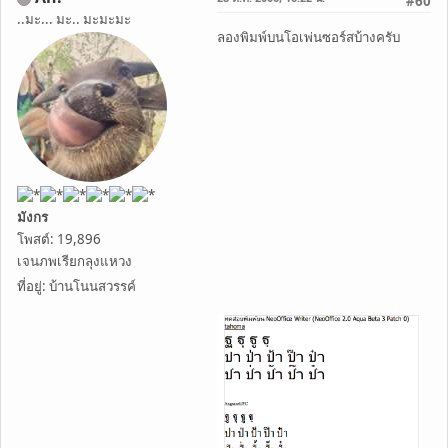
#60
..มะ... มะ.. มะมะมะ
ลองพิมพ์บนโอเพ่นซอร์สบ้างครับ
มังกร
โพสต์: 19,896
เจนภพเรียกลุงแหวง
ที่อยู่: บ้านโนนสวรรค์