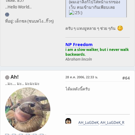
โพสต์: 857
(ผมเอาลิงก์ไปใส่หน้าแรกของ
..Hello World..
เว็บ คนเข้ามากันเพียบเลย
)
ที่อยู่: เด็กชล (ชนบทไง..กิ๊วๆ)
ครับ ๆ แทงยูหลาย ๆ ช่วย ๆกัน
NP Freedom
i am a slow walker, but i never walk
backwards.
Abraham lincoln
Ah!
28 ต.ค. 2006, 22:33 น.
#64
..มะ... มะ.. มะมะมะ
ได้ผลดังนี้ครับ
AH_LuGDeK
,
AH_LuGDeK_R